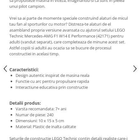
sa propulseze masina in viteza, imaginandu-si ca sunt in pielea
unui pilot campion.
Vrei sa ai parte de momente speciale construind alaturi de micul
tau fan al sporturilor cu motor? Distreza-te alaturi de el
asambland propria versiune avansata cu ajutorul setului LEGO
Technic Mercedes-AMG F1 W14 E Performance (42171) pentru
adulti (vandut separat), care completeaza de minune acest set.
Astfel copiii si adultii au ocazia sa se bucure de procesul
constructiei in acelasi timp.
Caracteristici:
Design autentic inspirat de masina reala
Functie cu arc pentru propulsare rapida
Interactiune educativa prin constructie
Detalii produs:
Varsta recomandata: 7+ ani
Numar de piese: 240
Dimensiuni: 10 x 15 x 5 cm
Material: Plastic de inalta calitate
Seturile de constructie LEGO Technic contin detalii realiste care-i