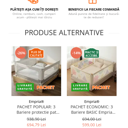
Covorase ortopedice senzoriale
PLĂTEȘTI AȘA CUM ÎȚI DOREȘTI
BENEFICII LA FIECARE COMANDĂ
Cuburi magnetice JollyHeap®
Online, ramburs, cash, cumperi
Adună puncte de fidelitate și bucură-
acum - plătești mai târziu
te de reduceri!
Rechizite scolare
LEGO
PRODUSE ALTERNATIVE
Stikere decorative si covoare
Stickere decorative
-26%
-14%
Covorase de joaca
Ingrijire adulti
Siguranta animale companie
Carduri Cadou
Propuneri Cadou
Empria®
Empria®
PACHET POPULAR: 3
PACHET ECONOMIC: 3
Bariere protectie pat
Bariere BASIC Empria
Produse Sub 50 Lei
copii, SELECT, 160x200
protectie pat 160X200 cm
pr
938,90 Lei
694,00 Lei
cm
+ bara stabilizatoare
694,79 Lei
599,00 Lei
Resigilate