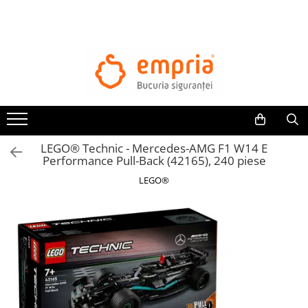
TOATE PRODUSELE
Protectii pat
Oferte Protectii Laterale Pat
Bariere protectie pentru pat
Aparatori laterale patut bebe
LEGO® Technic - Mercedes-AMG F1 W14 E
Protectii mobilier
Performance Pull-Back (42165), 240 piese
Banda protectie mobila copii
LEGO®
Protectie colturi mobila copii
Sigurante pentru sertare si usi
Sigurante geamuri si usi glisante
Kituri de siguranta pentru copii si
bebelusi
Protectii casa