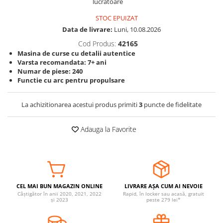
lucratoare
Somnul bebelusului
STOC EPUIZAT
Carucioare si scaune auto
Data de livrare:
Luni, 10.08.2026
Tarcuri copii / bebelusi
Cod Produs:
42165
Scaune masa
Masina de curse cu detalii autentice
Varsta recomandata: 7+ ani
Numar de piese: 240
Ingrijire bebe si mama
Functie cu arc pentru propulsare
Igiena si ingrijire bebelusi
Accesorii bebelusi / nou-nascuti
La achizitionarea acestui produs primiti
3
puncte de fidelitate
Perne si saltele bebelusi
Diversificare bebelusi
Adauga la Favorite
Baia bebelusului
Maternitate
Jucarii copii si jocuri educative
CEL MAI BUN MAGAZIN ONLINE
LIVRARE AȘA CUM AI NEVOIE
Jucarii dentitie
Câștigător în anii 2020, 2021, 2022
Rapid, în locker sau acasă, gratuit
și 2023
peste 279 lei*
Jocuri educative
Jucarii bebelusi