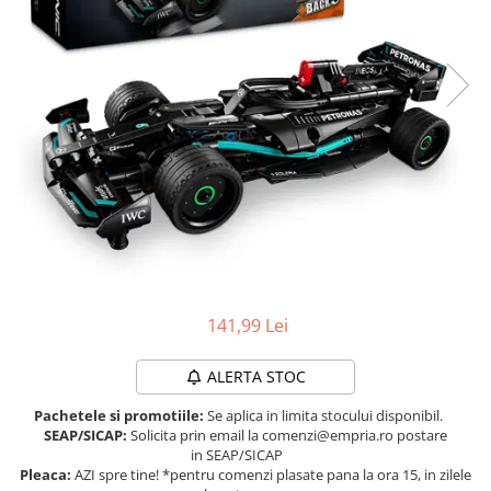
Protectii utile
Poarta siguranta copii
Deflectoare pentru aer conditionat
Protectii exterior
Casti antifonice pentru copii si
bebelusi
Echipament protectie bicicleta si
ski
Accesorii auto copii
Haine & accesorii plaja
141,99 Lei
Haine plaja / inot
Ochelari de soare
ALERTA STOC
Palarii protectie UV
Pachetele si promotiile:
Se aplica in limita stocului disponibil.
Accesorii plaja
SEAP/SICAP:
Solicita prin email la comenzi@empria.ro postare
in SEAP/SICAP
Pleaca:
AZI spre tine! *pentru comenzi plasate pana la ora 15, in zilele
Puericultura mare