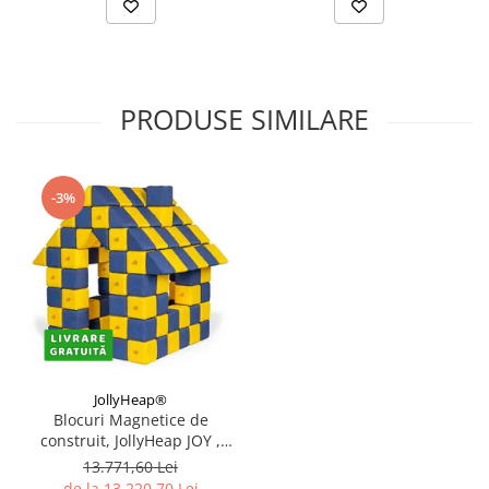
PRODUSE SIMILARE
-3%
JollyHeap®
Blocuri Magnetice de
construit, JollyHeap JOY ,
150 cuburi, Diverse culori
13.771,60 Lei
de la 13.220,70 Lei