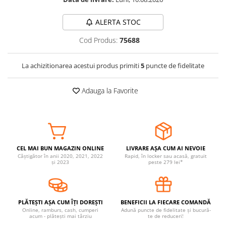
Somnul bebelusului
ALERTA STOC
Carucioare si scaune auto
Tarcuri copii / bebelusi
Cod Produs:
75688
Scaune masa
La achizitionarea acestui produs primiti
5
puncte de fidelitate
Ingrijire bebe si mama
Adauga la Favorite
Igiena si ingrijire bebelusi
Accesorii bebelusi / nou-nascuti
Perne si saltele bebelusi
Diversificare bebelusi
Baia bebelusului
CEL MAI BUN MAGAZIN ONLINE
LIVRARE AȘA CUM AI NEVOIE
Maternitate
Câștigător în anii 2020, 2021, 2022
Rapid, în locker sau acasă, gratuit
și 2023
peste 279 lei*
Jucarii copii si jocuri educative
Jucarii dentitie
PLĂTEȘTI AȘA CUM ÎȚI DOREȘTI
BENEFICII LA FIECARE COMANDĂ
Jocuri educative
Online, ramburs, cash, cumperi
Adună puncte de fidelitate și bucură-
acum - plătești mai târziu
te de reduceri!
Jucarii bebelusi