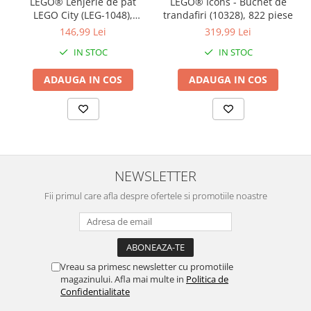
LEGO® Lenjerie de pat
LEGO® Icons - Buchet de
LEGO City (LEG-1048),
trandafiri (10328), 822 piese
140x200 cm
146,99 Lei
319,99 Lei
IN STOC
IN STOC
ADAUGA IN COS
ADAUGA IN COS
NEWSLETTER
Fii primul care afla despre ofertele si promotiile noastre
Vreau sa primesc newsletter cu promotiile
magazinului. Afla mai multe in
Politica de
Confidentialitate