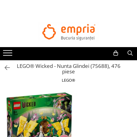
TOATE PRODUSELE
Protectii pat
Oferte Protectii Laterale Pat
Bariere protectie pentru pat
Aparatori laterale patut bebe
LEGO® Wicked - Nunta Glindei (75688), 476
Protectii mobilier
piese
Banda protectie mobila copii
LEGO®
Protectie colturi mobila copii
Sigurante pentru sertare si usi
Sigurante geamuri si usi glisante
Kituri de siguranta pentru copii si
bebelusi
Protectii casa