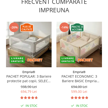
FRECVENT CUMPARATE
IMPREUNA
-26%
-14%
Empria®
Empria®
PACHET POPULAR: 3 Bariere
PACHET ECONOMIC: 3
protectie pat copii, SELECT,
Bariere BASIC Empria
160x200 cm
protectie pat 160X200 cm +
938,90 Lei
694,00 Lei
bara stabilizatoare
694,79 Lei
599,00 Lei
IN STOC
IN STOC