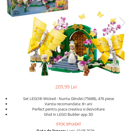
Protectii utile
Poarta siguranta copii
Deflectoare pentru aer conditionat
Protectii exterior
Casti antifonice pentru copii si
bebelusi
Echipament protectie bicicleta si
ski
Accesorii auto copii
Haine & accesorii plaja
209,99 Lei
Haine plaja / inot
Set LEGO® Wicked - Nunta Glindei (75688), 476 piese
Ochelari de soare
Varsta recomandata: 8+ ani
Palarii protectie UV
Perfect pentru joaca creativa si dezvoltare
Ghid in LEGO Builder app 3D
Accesorii plaja
STOC EPUIZAT
Puericultura mare
Data de livrare:
Luni, 10.08.2026