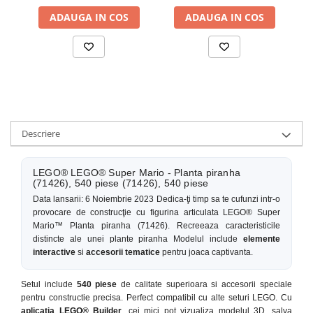
ADAUGA IN COS
ADAUGA IN COS
Descriere
LEGO® LEGO® Super Mario - Planta piranha
(71426), 540 piese (71426), 540 piese
Data lansarii: 6 Noiembrie 2023 Dedica-ţi timp sa te cufunzi intr-o
provocare de construcţie cu figurina articulata LEGO® Super
Mario™ Planta piranha (71426). Recreeaza caracteristicile
distincte ale unei plante piranha Modelul include
elemente
interactive
si
accesorii tematice
pentru joaca captivanta.
Setul include
540 piese
de calitate superioara si accesorii speciale
pentru constructie precisa. Perfect compatibil cu alte seturi LEGO. Cu
aplicatia LEGO® Builder
, cei mici pot vizualiza modelul 3D, salva