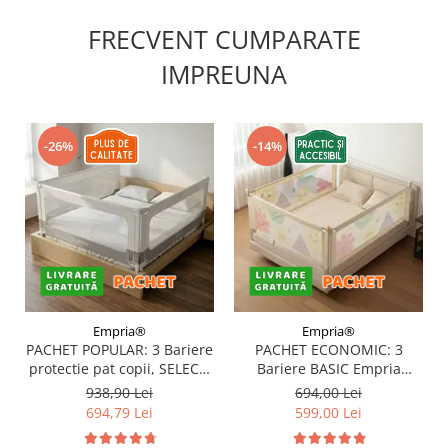
FRECVENT CUMPARATE
IMPREUNA
-26%
-14%
Empria®
Empria®
PACHET POPULAR: 3 Bariere
PACHET ECONOMIC: 3
protectie pat copii, SELECT,
Bariere BASIC Empria
160x200 cm
protectie pat 160X200 cm +
938,90 Lei
694,00 Lei
bara stabilizatoare
694,79 Lei
599,00 Lei