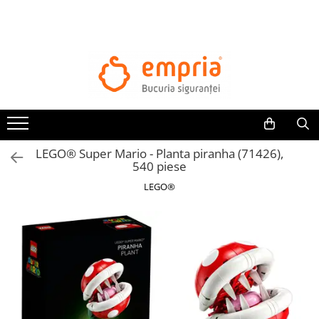
TOATE PRODUSELE
Protectii pat
Oferte Protectii Laterale Pat
Bariere protectie pentru pat
Aparatori laterale patut bebe
LEGO® Super Mario - Planta piranha (71426),
Protectii mobilier
540 piese
Banda protectie mobila copii
LEGO®
Protectie colturi mobila copii
Sigurante pentru sertare si usi
Sigurante geamuri si usi glisante
Kituri de siguranta pentru copii si
bebelusi
Protectii casa