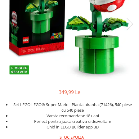
Protectii utile
Poarta siguranta copii
Deflectoare pentru aer conditionat
Protectii exterior
Casti antifonice pentru copii si
bebelusi
Echipament protectie bicicleta si
ski
Accesorii auto copii
Haine & accesorii plaja
349,99 Lei
Haine plaja / inot
Set LEGO LEGO® Super Mario - Planta piranha (71426), 540 piese
Ochelari de soare
cu 540 piese
Palarii protectie UV
Varsta recomandata: 18+ ani
Perfect pentru joaca creativa si dezvoltare
Accesorii plaja
Ghid in LEGO Builder app 3D
Puericultura mare
STOC EPUIZAT