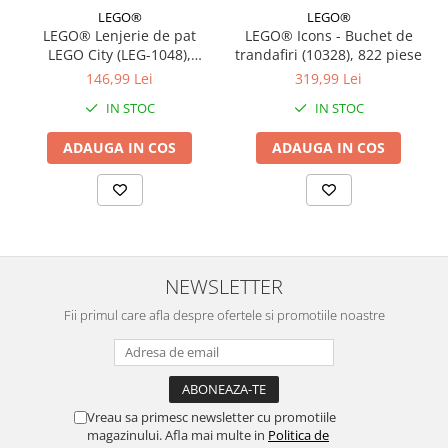
LEGO®
LEGO®
LEGO® Lenjerie de pat
LEGO® Icons - Buchet de
LEGO City (LEG-1048),
trandafiri (10328), 822 piese
140x200 cm
146,99 Lei
319,99 Lei
IN STOC
IN STOC
ADAUGA IN COS
ADAUGA IN COS
NEWSLETTER
Fii primul care afla despre ofertele si promotiile noastre
Vreau sa primesc newsletter cu promotiile
magazinului. Afla mai multe in
Politica de