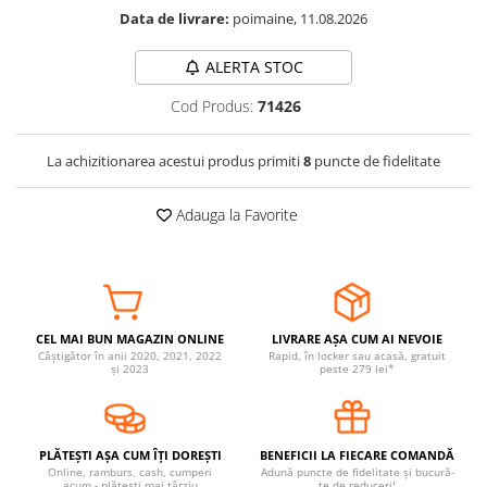
Data de livrare:
poimaine, 11.08.2026
Somnul bebelusului
Carucioare si scaune auto
ALERTA STOC
Tarcuri copii / bebelusi
Cod Produs:
71426
Scaune masa
La achizitionarea acestui produs primiti
8
puncte de fidelitate
Ingrijire bebe si mama
Igiena si ingrijire bebelusi
Adauga la Favorite
Accesorii bebelusi / nou-nascuti
Perne si saltele bebelusi
Diversificare bebelusi
Baia bebelusului
Maternitate
CEL MAI BUN MAGAZIN ONLINE
LIVRARE AȘA CUM AI NEVOIE
Câștigător în anii 2020, 2021, 2022
Rapid, în locker sau acasă, gratuit
și 2023
peste 279 lei*
Jucarii copii si jocuri educative
Jucarii dentitie
Jocuri educative
PLĂTEȘTI AȘA CUM ÎȚI DOREȘTI
BENEFICII LA FIECARE COMANDĂ
Online, ramburs, cash, cumperi
Adună puncte de fidelitate și bucură-
Jucarii bebelusi
acum - plătești mai târziu
te de reduceri!