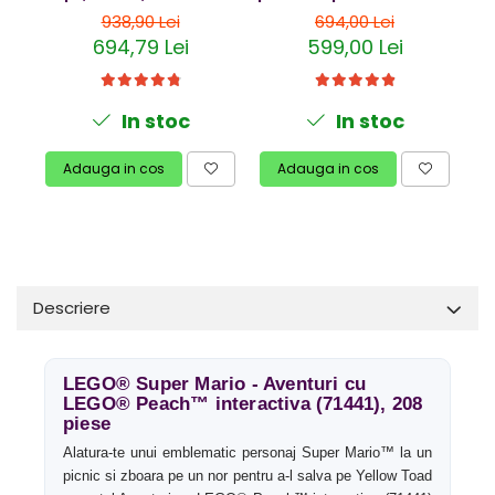
Resigilate
+ bara stabilizatoare
938,90 Lei
694,00 Lei
694,79 Lei
599,00 Lei
In stoc
In stoc
Adauga in cos
Adauga in cos
Descriere
LEGO® Super Mario - Aventuri cu
LEGO® Peach™ interactiva (71441), 208
piese
Alatura-te unui emblematic personaj Super Mario™ la un
picnic si zboara pe un nor pentru a-l salva pe Yellow Toad