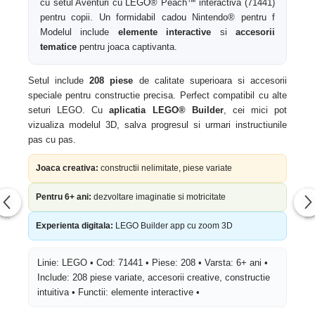
cu setul Aventuri cu LEGO® Peach™ interactiva (71441)
pentru copii. Un formidabil cadou Nintendo® pentru f
Modelul include
elemente interactive
si
accesorii
tematice
pentru joaca captivanta.
Setul include
208 piese
de calitate superioara si accesorii
speciale pentru constructie precisa. Perfect compatibil cu alte
seturi LEGO. Cu
aplicatia LEGO® Builder
, cei mici pot
vizualiza modelul 3D, salva progresul si urmari instructiunile
pas cu pas.
Joaca creativa:
constructii nelimitate, piese variate
Pentru 6+ ani:
dezvoltare imaginatie si motricitate
Experienta digitala:
LEGO Builder app cu zoom 3D
Linie: LEGO • Cod: 71441 • Piese: 208 • Varsta: 6+ ani •
Include: 208 piese variate, accesorii creative, constructie
intuitiva • Functii: elemente interactive •