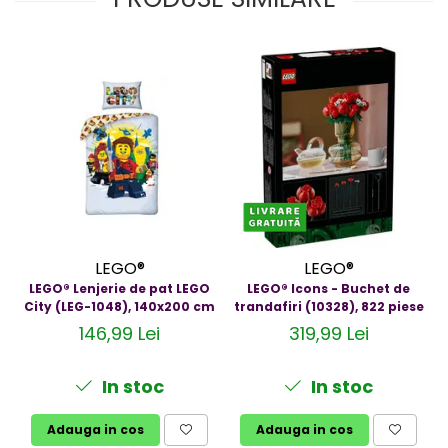
LEGO®
LEGO®
LEGO® Lenjerie de pat LEGO
LEGO® Icons - Buchet de
City (LEG-1048), 140x200 cm
trandafiri (10328), 822 piese
146,99 Lei
319,99 Lei
In stoc
In stoc
Adauga in cos
Adauga in cos