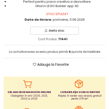
Perfect pentru joaca creativa si dezvoltare
Puericultura mare
Ghid in LEGO Builder app 3D
Somnul bebelusului
STOC EPUIZAT
Carucioare si scaune auto
Data de livrare:
poimaine, 11.08.2026
Tarcuri copii / bebelusi
Scaune masa
Alerta stoc
Cod Produs:
71441
Ingrijire bebe si mama
Igiena si ingrijire bebelusi
La achizitionarea acestui produs primiti
6
puncte de fidelitate
Accesorii bebelusi / nou-nascuti
Perne si saltele bebelusi
Adauga la Favorite
Diversificare bebelusi
Baia bebelusului
Maternitate
Jucarii copii si jocuri educative
CEL MAI BUN MAGAZIN ONLINE
LIVRARE AȘA CUM AI NEVOIE
Câștigător în anii 2020, 2021,
Rapid, în locker sau acasă, gratuit
2022 și 2023
peste 279 lei*
Jucarii dentitie
Jocuri educative