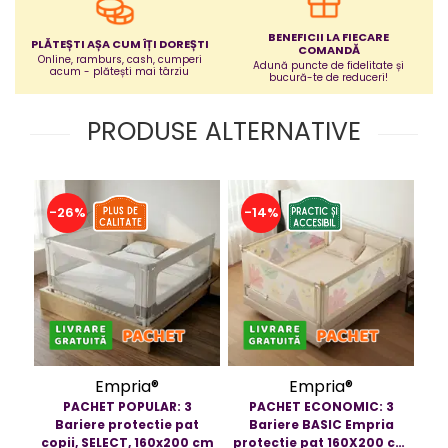
Jucarii bebelusi
BENEFICII LA FIECARE
Covorase ortopedice senzoriale
PLĂTEȘTI AȘA CUM ÎȚI DOREȘTI
COMANDĂ
Online, ramburs, cash, cumperi
Cuburi magnetice JollyHeap®
Adună puncte de fidelitate și
acum - plătești mai târziu
bucură-te de reduceri!
Rechizite scolare
LEGO
PRODUSE ALTERNATIVE
Stikere decorative si covoare
Stickere decorative
Covorase de joaca
-26%
-14%
-
Ingrijire adulti
Siguranta animale companie
Carduri Cadou
Propuneri Cadou
Empria®
Empria®
PACHET POPULAR: 3
PACHET ECONOMIC: 3
Bariere protectie pat
Bariere BASIC Empria
Produse Sub 50 Lei
copii, SELECT, 160x200 cm
protectie pat 160X200 cm
pr