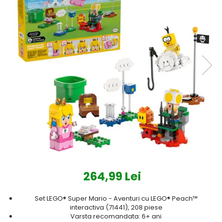
Protectii utile
Poarta siguranta copii
Deflectoare pentru aer
conditionat
Protectii exterior
Casti antifonice pentru copii si
bebelusi
Echipament protectie bicicleta si
ski
Accesorii auto copii
Haine & accesorii plaja
Haine plaja / inot
264,99 Lei
Ochelari de soare
Palarii protectie UV
Set LEGO® Super Mario - Aventuri cu LEGO® Peach™
Accesorii plaja
interactiva (71441), 208 piese
Varsta recomandata: 6+ ani