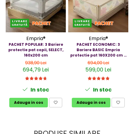
Empria®
Empria®
PACHET POPULAR: 3 Bariere
PACHET ECONOMIC: 3
protectie pat copii, SELECT,
Bariere BASIC Empria
160x200 cm
protectie pat 160X200 cm +
bara stabilizatoare
938,90 Lei
694,00 Lei
694,79 Lei
599,00 Lei
In stoc
In stoc
Adauga in cos
Adauga in cos
PRODUSE SIMILARE