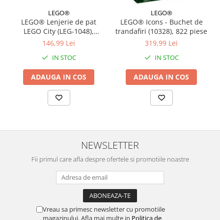
LEGO®
LEGO®
LEGO® Lenjerie de pat
LEGO® Icons - Buchet de
LEGO City (LEG-1048),
trandafiri (10328), 822 piese
140x200 cm
146,99 Lei
319,99 Lei
IN STOC
IN STOC
ADAUGA IN COS
ADAUGA IN COS
NEWSLETTER
Fii primul care afla despre ofertele si promotiile noastre
Vreau sa primesc newsletter cu promotiile
magazinului. Afla mai multe in
Politica de