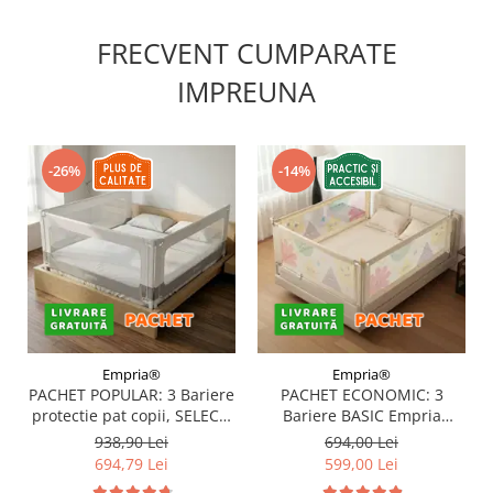
FRECVENT CUMPARATE
IMPREUNA
-26%
-14%
Empria®
Empria®
PACHET POPULAR: 3 Bariere
PACHET ECONOMIC: 3
protectie pat copii, SELECT,
Bariere BASIC Empria
160x200 cm
protectie pat 160X200 cm +
938,90 Lei
694,00 Lei
bara stabilizatoare
694,79 Lei
599,00 Lei