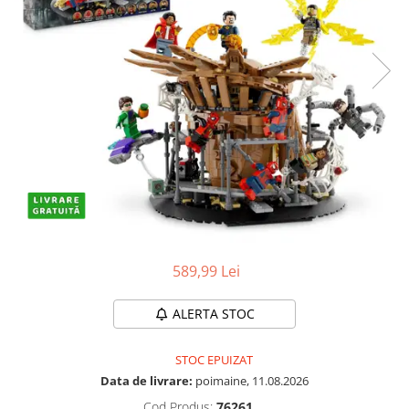
Protectii utile
Poarta siguranta copii
Deflectoare pentru aer conditionat
Protectii exterior
Casti antifonice pentru copii si
bebelusi
Echipament protectie bicicleta si
ski
Accesorii auto copii
Haine & accesorii plaja
589,99 Lei
Haine plaja / inot
Ochelari de soare
ALERTA STOC
Palarii protectie UV
Accesorii plaja
STOC EPUIZAT
Data de livrare:
poimaine, 11.08.2026
Puericultura mare
Cod Produs:
76261