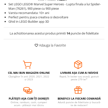
Set LEGO LEGO® Marvel Super Heroes - Lupta finala a lui Spider-
Somnul bebelusului
Man (76261), 900 piese cu 900 piese
Carucioare si scaune auto
Varsta recomandata: 10+ ani
Perfect pentru joaca creativa si dezvoltare
Tarcuri copii / bebelusi
Ghid in LEGO Builder app 3D
Scaune masa
La achizitionarea acestui produs primiti
14
puncte de fidelitate
Ingrijire bebe si mama
Igiena si ingrijire bebelusi
Adauga la Favorite
Accesorii bebelusi / nou-nascuti
Perne si saltele bebelusi
Diversificare bebelusi
Baia bebelusului
CEL MAI BUN MAGAZIN ONLINE
LIVRARE AȘA CUM AI NEVOIE
Maternitate
Câștigător în anii 2020, 2021, 2022
Rapid, în locker sau acasă, gratuit
și 2023
peste 279 lei*
Jucarii copii si jocuri educative
Jucarii dentitie
PLĂTEȘTI AȘA CUM ÎȚI DOREȘTI
BENEFICII LA FIECARE COMANDĂ
Jocuri educative
Online, ramburs, cash, cumperi
Adună puncte de fidelitate și bucură-
acum - plătești mai târziu
te de reduceri!
Jucarii bebelusi