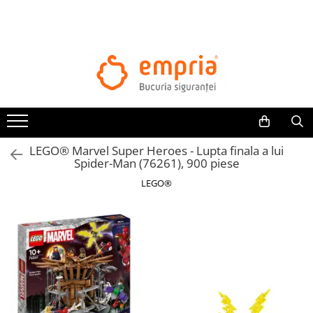
TOATE PRODUSELE
Protectii pat
Oferte Protectii Laterale Pat
Bariere protectie pentru pat
Aparatori laterale patut bebe
LEGO® Marvel Super Heroes - Lupta finala a lui
Protectii mobilier
Spider-Man (76261), 900 piese
Banda protectie mobila copii
LEGO®
Protectie colturi mobila copii
Sigurante pentru sertare si usi
Sigurante geamuri si usi glisante
Kituri de siguranta pentru copii si
bebelusi
Protectii casa