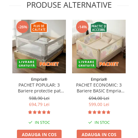
PRODUSE ALTERNATIVE
Covorase ortopedice senzoriale
Cuburi magnetice JollyHeap®
Rechizite scolare
-26%
-14%
LEGO
Stikere decorative si covoare
Stickere decorative
Covorase de joaca
Ingrijire adulti
Empria®
Empria®
Siguranta animale companie
PACHET POPULAR: 3
PACHET ECONOMIC: 3
Bariere protectie pat
Bariere BASIC Empria
copii, SELECT, 160x200
protectie pat 160X200 cm
pr
938,90 Lei
694,00 Lei
Carduri Cadou
cm
+ bara stabilizatoare
694,79 Lei
599,00 Lei
Propuneri Cadou
IN STOC
IN STOC
Produse Sub 50 Lei
ADAUGA IN COS
ADAUGA IN COS
Resigilate