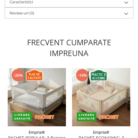
Caracteristici
Review-uri
(0)
FRECVENT CUMPARATE
IMPREUNA
-26%
-14%
Empria®
Empria®
PACHET POPULAR: 3 Bariere
PACHET ECONOMIC: 3