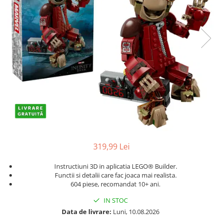
Protectii utile
Poarta siguranta copii
Deflectoare pentru aer conditionat
Protectii exterior
Casti antifonice pentru copii si
bebelusi
Echipament protectie bicicleta si
ski
Accesorii auto copii
Haine & accesorii plaja
319,99 Lei
Haine plaja / inot
Instructiuni 3D in aplicatia LEGO® Builder.
Ochelari de soare
Functii si detalii care fac joaca mai realista.
Palarii protectie UV
604 piese, recomandat 10+ ani.
Accesorii plaja
IN STOC
Data de livrare:
Luni, 10.08.2026
Puericultura mare