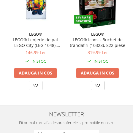
LEGO®
LEGO®
LEGO® Lenjerie de pat
LEGO® Icons - Buchet de
LEGO City (LEG-1048),
trandafiri (10328), 822 piese
140x200 cm
146,99 Lei
319,99 Lei
IN STOC
IN STOC
ADAUGA IN COS
ADAUGA IN COS
NEWSLETTER
Fii primul care afla despre ofertele si promotiile noastre