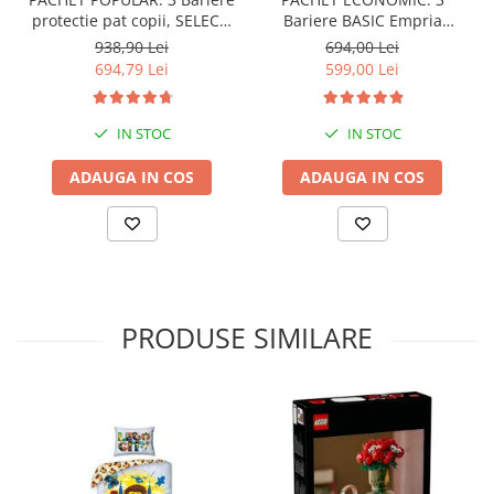
protectie pat copii, SELECT,
Bariere BASIC Empria
160x200 cm
protectie pat 160X200 cm +
938,90 Lei
694,00 Lei
bara stabilizatoare
694,79 Lei
599,00 Lei
IN STOC
IN STOC
ADAUGA IN COS
ADAUGA IN COS
PRODUSE SIMILARE