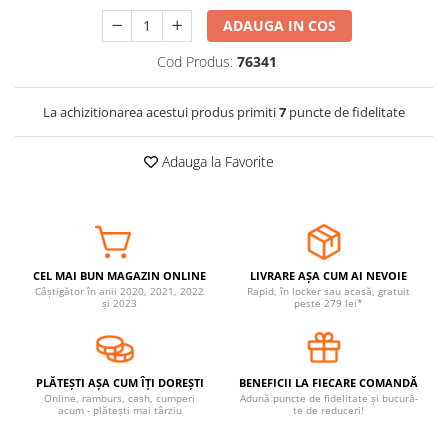
Somnul bebelusului
ADAUGA IN COS
Carucioare si scaune auto
Cod Produs:
76341
Tarcuri copii / bebelusi
Scaune masa
La achizitionarea acestui produs primiti
7
puncte de fidelitate
Ingrijire bebe si mama
Adauga la Favorite
Igiena si ingrijire bebelusi
Accesorii bebelusi / nou-nascuti
Perne si saltele bebelusi
Diversificare bebelusi
CEL MAI BUN MAGAZIN ONLINE
LIVRARE AȘA CUM AI NEVOIE
Baia bebelusului
Câștigător în anii 2020, 2021, 2022
Rapid, în locker sau acasă, gratuit
și 2023
peste 279 lei*
Maternitate
Jucarii copii si jocuri educative
PLĂTEȘTI AȘA CUM ÎȚI DOREȘTI
BENEFICII LA FIECARE COMANDĂ
Jucarii dentitie
Online, ramburs, cash, cumperi
Adună puncte de fidelitate și bucură-
acum - plătești mai târziu
te de reduceri!
Jocuri educative
Jucarii bebelusi