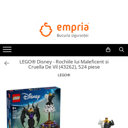
TOATE PRODUSELE
Protectii pat
Oferte Protectii Laterale Pat
Bariere protectie pentru pat
Aparatori laterale patut bebe
LEGO® Disney - Rochiile lui Maleficent si
Protectii mobilier
Cruella De Vil (43262), 524 piese
Banda protectie mobila copii
LEGO®
Protectie colturi mobila copii
Sigurante pentru sertare si usi
Sigurante geamuri si usi glisante
Kituri de siguranta pentru copii si
bebelusi
Protectii casa