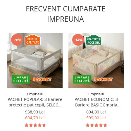
FRECVENT CUMPARATE
IMPREUNA
-26%
-14%
Empria®
Empria®
PACHET POPULAR: 3 Bariere
PACHET ECONOMIC: 3
protectie pat copii, SELECT,
Bariere BASIC Empria
160x200 cm
protectie pat 160X200 cm +
938,90 Lei
694,00 Lei
bara stabilizatoare
694,79 Lei
599,00 Lei