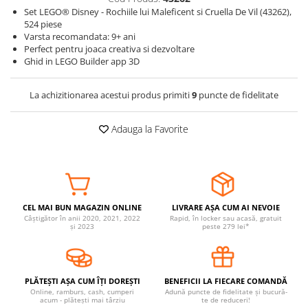
Set LEGO® Disney - Rochiile lui Maleficent si Cruella De Vil (43262),
Somnul bebelusului
524 piese
Carucioare si scaune auto
Varsta recomandata: 9+ ani
Perfect pentru joaca creativa si dezvoltare
Tarcuri copii / bebelusi
Ghid in LEGO Builder app 3D
Scaune masa
La achizitionarea acestui produs primiti
9
puncte de fidelitate
Ingrijire bebe si mama
Igiena si ingrijire bebelusi
Adauga la Favorite
Accesorii bebelusi / nou-nascuti
Perne si saltele bebelusi
Diversificare bebelusi
Baia bebelusului
CEL MAI BUN MAGAZIN ONLINE
LIVRARE AȘA CUM AI NEVOIE
Maternitate
Câștigător în anii 2020, 2021, 2022
Rapid, în locker sau acasă, gratuit
și 2023
peste 279 lei*
Jucarii copii si jocuri educative
Jucarii dentitie
PLĂTEȘTI AȘA CUM ÎȚI DOREȘTI
BENEFICII LA FIECARE COMANDĂ
Jocuri educative
Online, ramburs, cash, cumperi
Adună puncte de fidelitate și bucură-
acum - plătești mai târziu
te de reduceri!
Jucarii bebelusi