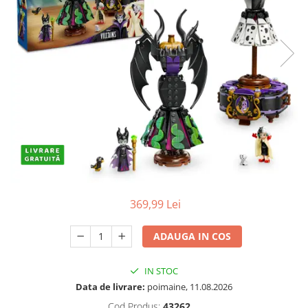
Protectii utile
Poarta siguranta copii
Deflectoare pentru aer conditionat
Protectii exterior
Casti antifonice pentru copii si
bebelusi
Echipament protectie bicicleta si
ski
Accesorii auto copii
Haine & accesorii plaja
369,99 Lei
Haine plaja / inot
Ochelari de soare
ADAUGA IN COS
Palarii protectie UV
Accesorii plaja
IN STOC
Data de livrare:
poimaine, 11.08.2026
Puericultura mare
Cod Produs:
43262