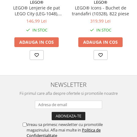
LEGO®
LEGO®
LEGO® Lenjerie de pat
LEGO® Icons - Buchet de
LEGO City (LEG-1048),
trandafiri (10328), 822 piese
140x200 cm
146,99 Lei
319,99 Lei
IN STOC
IN STOC
ADAUGA IN COS
ADAUGA IN COS
NEWSLETTER
Fii primul care afla despre ofertele si promotiile noastre
Vreau sa primesc newsletter cu promotiile
magazinului. Afla mai multe in
Politica de
Confidentialitate