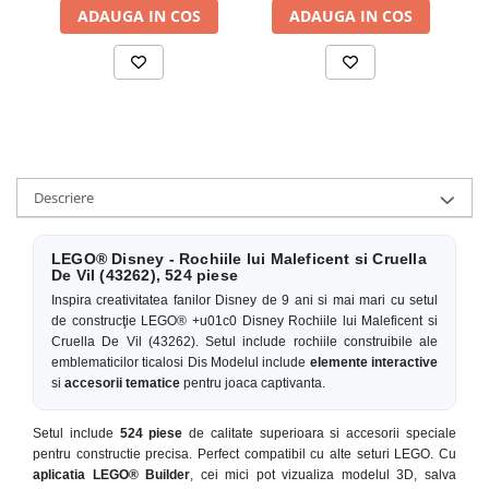
ADAUGA IN COS
ADAUGA IN COS
Descriere
LEGO® Disney - Rochiile lui Maleficent si Cruella
De Vil (43262), 524 piese
Inspira creativitatea fanilor Disney de 9 ani si mai mari cu setul
de construcţie LEGO® +u01c0 Disney Rochiile lui Maleficent si
Cruella De Vil (43262). Setul include rochiile construibile ale
emblematicilor ticalosi Dis Modelul include
elemente interactive
si
accesorii tematice
pentru joaca captivanta.
Setul include
524 piese
de calitate superioara si accesorii speciale
pentru constructie precisa. Perfect compatibil cu alte seturi LEGO. Cu
aplicatia LEGO® Builder
, cei mici pot vizualiza modelul 3D, salva