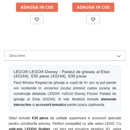
ADAUGA IN COS
ADAUGA IN COS
Descriere
LEGO® LEGO® Disney - Palatul de gheata al Elsei
(43244), 630 piese (43244), 630 piese
Fanii filmului Regatul de gheaţa si copiii de 6+ ani se pot pierde
ore nesfarsite in universul jocului primind cadou jucaria de
construcţie detaliata LEGO® +u01c0 Disney Frozen Palatul de
gheaţa al Elsei (43244). In inte Modelul include
elemente
interactive
si
accesorii tematice
pentru joaca captivanta.
Setul include
630 piese
de calitate superioara si accesorii speciale
pentru constructie precisa. Perfect compatibil cu alte seturi LEGO. Cu
aplicatia LEGO® Builder
, cei mici pot vizualiza modelul 3D, salva