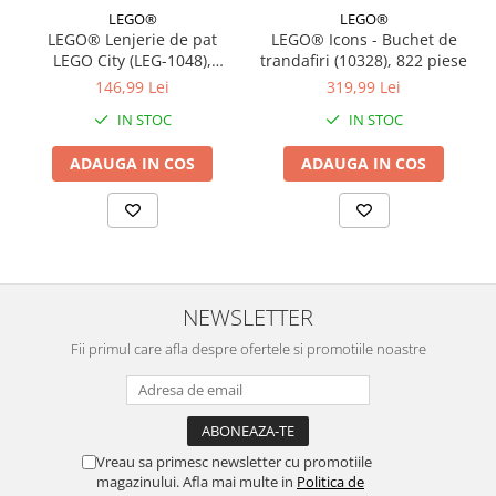
LEGO®
LEGO®
LEGO® Lenjerie de pat
LEGO® Icons - Buchet de
LEGO City (LEG-1048),
trandafiri (10328), 822 piese
140x200 cm
146,99 Lei
319,99 Lei
IN STOC
IN STOC
ADAUGA IN COS
ADAUGA IN COS
NEWSLETTER
Fii primul care afla despre ofertele si promotiile noastre
Vreau sa primesc newsletter cu promotiile
magazinului. Afla mai multe in
Politica de