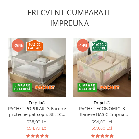
FRECVENT CUMPARATE
IMPREUNA
-26%
-14%
Empria®
Empria®
PACHET POPULAR: 3 Bariere
PACHET ECONOMIC: 3
protectie pat copii, SELECT,
Bariere BASIC Empria
160x200 cm
protectie pat 160X200 cm +
938,90 Lei
694,00 Lei
bara stabilizatoare
694,79 Lei
599,00 Lei