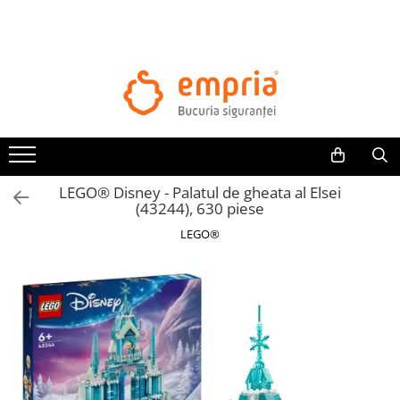
TOATE PRODUSELE
Protectii pat
Oferte Protectii Laterale Pat
Bariere protectie pentru pat
Aparatori laterale patut bebe
LEGO® Disney - Palatul de gheata al Elsei
Protectii mobilier
(43244), 630 piese
Banda protectie mobila copii
LEGO®
Protectie colturi mobila copii
Sigurante pentru sertare si usi
Sigurante geamuri si usi glisante
Kituri de siguranta pentru copii si
bebelusi
Protectii casa