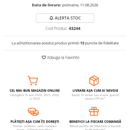
Data de livrare:
poimaine, 11.08.2026
Somnul bebelusului
Carucioare si scaune auto
ALERTA STOC
Tarcuri copii / bebelusi
Cod Produs:
43244
Scaune masa
La achizitionarea acestui produs primiti
13
puncte de fidelitate
Ingrijire bebe si mama
Igiena si ingrijire bebelusi
Adauga la Favorite
Accesorii bebelusi / nou-nascuti
Perne si saltele bebelusi
Diversificare bebelusi
Baia bebelusului
Maternitate
CEL MAI BUN MAGAZIN ONLINE
LIVRARE AȘA CUM AI NEVOIE
Câștigător în anii 2020, 2021, 2022
Rapid, în locker sau acasă, gratuit
și 2023
peste 279 lei*
Jucarii copii si jocuri educative
Jucarii dentitie
Jocuri educative
PLĂTEȘTI AȘA CUM ÎȚI DOREȘTI
BENEFICII LA FIECARE COMANDĂ
Online, ramburs, cash, cumperi
Adună puncte de fidelitate și bucură-
Jucarii bebelusi
acum - plătești mai târziu
te de reduceri!