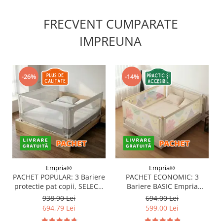
FRECVENT CUMPARATE
IMPREUNA
-26%
-14%
Empria®
Empria®
PACHET POPULAR: 3 Bariere
PACHET ECONOMIC: 3
protectie pat copii, SELECT,
Bariere BASIC Empria
160x200 cm
protectie pat 160X200 cm +
938,90 Lei
694,00 Lei
bara stabilizatoare
694,79 Lei
599,00 Lei