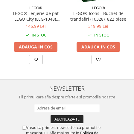
LEGO®
LEGO®
LEGO® Lenjerie de pat
LEGO® Icons - Buchet de
LEGO City (LEG-1048),
trandafiri (10328), 822 piese
140x200 cm
146,99 Lei
319,99 Lei
IN STOC
IN STOC
ADAUGA IN COS
ADAUGA IN COS
NEWSLETTER
Fii primul care afla despre ofertele si promotiile noastre
Vreau sa primesc newsletter cu promotiile
magazinului. Afla mai multe in
Politica de