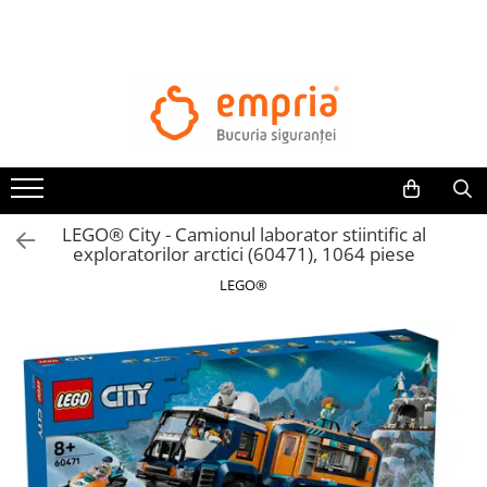
TOATE PRODUSELE
Protectii pat
Oferte Protectii Laterale Pat
Bariere protectie pentru pat
Aparatori laterale patut bebe
LEGO® City - Camionul laborator stiintific al
Protectii mobilier
exploratorilor arctici (60471), 1064 piese
Banda protectie mobila copii
LEGO®
Protectie colturi mobila copii
Sigurante pentru sertare si usi
Sigurante geamuri si usi glisante
Kituri de siguranta pentru copii si
bebelusi
Protectii casa