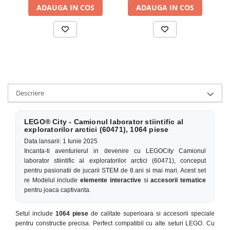
ADAUGA IN COS
ADAUGA IN COS
Descriere
LEGO® City - Camionul laborator stiintific al
exploratorilor arctici (60471), 1064 piese
Data lansarii: 1 Iunie 2025
Incanta-ti aventurierul in devenire cu LEGOCity Camionul
laborator stiintific al exploratorilor arctici (60471), conceput
pentru pasionatii de jucarii STEM de 8 ani si mai mari. Acest set
re Modelul include
elemente interactive
si
accesorii tematice
pentru joaca captivanta.
Setul include
1064 piese
de calitate superioara si accesorii speciale
pentru constructie precisa. Perfect compatibil cu alte seturi LEGO. Cu