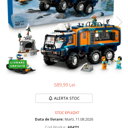
Protectii utile
Poarta siguranta copii
Deflectoare pentru aer conditionat
Protectii exterior
Casti antifonice pentru copii si
bebelusi
Echipament protectie bicicleta si
ski
Accesorii auto copii
Haine & accesorii plaja
589,99 Lei
Haine plaja / inot
Ochelari de soare
ALERTA STOC
Palarii protectie UV
Accesorii plaja
STOC EPUIZAT
Data de livrare:
Marti, 11.08.2026
Puericultura mare
Cod Produs:
60471