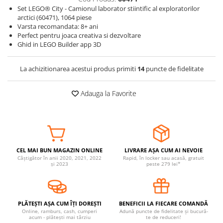
Set LEGO® City - Camionul laborator stiintific al exploratorilor
Somnul bebelusului
arctici (60471), 1064 piese
Carucioare si scaune auto
Varsta recomandata: 8+ ani
Perfect pentru joaca creativa si dezvoltare
Tarcuri copii / bebelusi
Ghid in LEGO Builder app 3D
Scaune masa
La achizitionarea acestui produs primiti
14
puncte de fidelitate
Ingrijire bebe si mama
Igiena si ingrijire bebelusi
Adauga la Favorite
Accesorii bebelusi / nou-nascuti
Perne si saltele bebelusi
Diversificare bebelusi
Baia bebelusului
CEL MAI BUN MAGAZIN ONLINE
LIVRARE AȘA CUM AI NEVOIE
Maternitate
Câștigător în anii 2020, 2021, 2022
Rapid, în locker sau acasă, gratuit
și 2023
peste 279 lei*
Jucarii copii si jocuri educative
Jucarii dentitie
PLĂTEȘTI AȘA CUM ÎȚI DOREȘTI
BENEFICII LA FIECARE COMANDĂ
Jocuri educative
Online, ramburs, cash, cumperi
Adună puncte de fidelitate și bucură-
acum - plătești mai târziu
te de reduceri!
Jucarii bebelusi