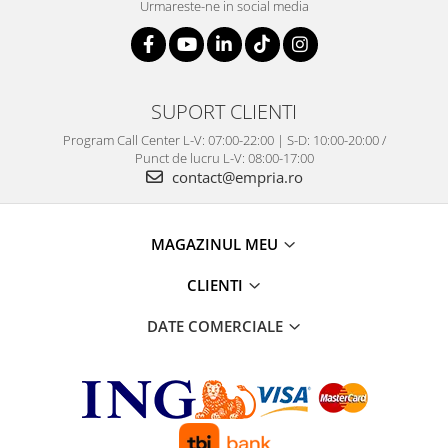
Urmareste-ne in social media
Somnul bebelusului
Carucioare si scaune auto
Tarcuri copii / bebelusi
Scaune masa
SUPORT CLIENTI
Program Call Center L-V: 07:00-22:00 | S-D: 10:00-20:00 /
Ingrijire bebe si mama
Punct de lucru L-V: 08:00-17:00
contact@empria.ro
Igiena si ingrijire bebelusi
Accesorii bebelusi / nou-nascuti
Perne si saltele bebelusi
MAGAZINUL MEU
Diversificare bebelusi
CLIENTI
Baia bebelusului
Maternitate
DATE COMERCIALE
Jucarii copii si jocuri educative
Jucarii dentitie
Jocuri educative
Jucarii bebelusi