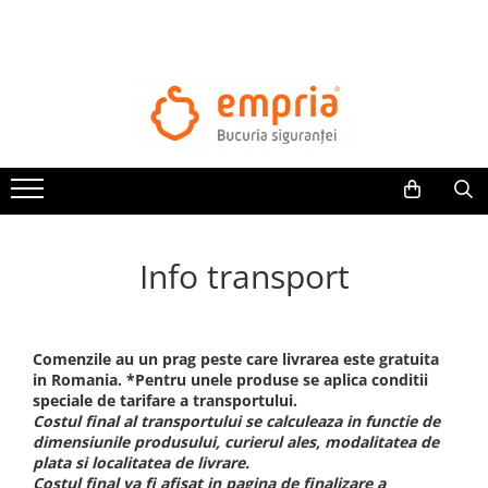
TOATE PRODUSELE
Protectii pat
Oferte Protectii Laterale Pat
Bariere protectie pentru pat
Aparatori laterale patut bebe
Protectii mobilier
Info transport
Banda protectie mobila copii
Protectie colturi mobila copii
Sigurante pentru sertare si usi
Comenzile au un prag peste care livrarea este gratuita
Sigurante geamuri si usi glisante
in Romania. *Pentru unele produse se aplica conditii
Kituri de siguranta pentru copii si
speciale de tarifare a transportului.
bebelusi
Costul final al transportului se calculeaza in functie de
dimensiunile produsului, curierul ales, modalitatea de
plata si localitatea de livrare.
Protectii casa
Costul final va fi afisat in pagina de finalizare a