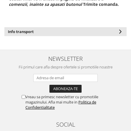
Protectii utile
comenzii, inainte sa apasati butonul
Trimite comanda
.
Poarta siguranta copii
Deflectoare pentru aer conditionat
Info transport
Protectii exterior
Casti antifonice pentru copii si
bebelusi
Echipament protectie bicicleta si
NEWSLETTER
ski
Fii primul care afla despre ofertele si promotiile noastre
Accesorii auto copii
Haine & accesorii plaja
Haine plaja / inot
Vreau sa primesc newsletter cu promotiile
Ochelari de soare
magazinului. Afla mai multe in
Politica de
Palarii protectie UV
Confidentialitate
Accesorii plaja
SOCIAL
Puericultura mare