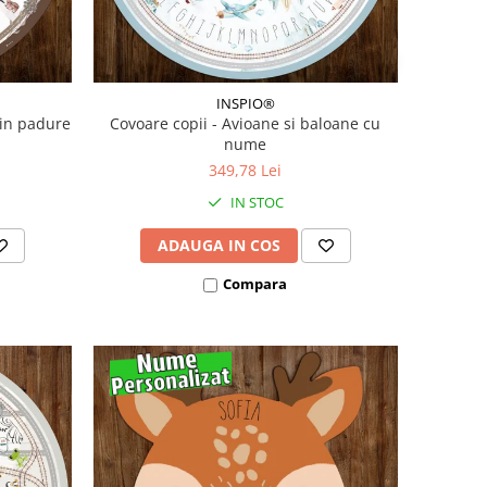
INSPIO®
 in padure
Covoare copii - Avioane si baloane cu
nume
349,78 Lei
IN STOC
ADAUGA IN COS
Compara