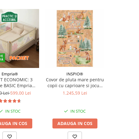
Empria®
INSPIO®
INS
T ECONOMIC: 3
Covor de pluta mare pentru
Covor din 
re BASIC Empria
copii cu caprioare si jocuri
dormitorul
e pat 180X200 cm +
pentru copii, 140 x 220 cm
Familie de 
0 Lei
599,00 Lei
1.245,59 Lei
940,
 stabilizatoare
padure, 1
IN STOC
IN STOC
I
AUGA IN COS
ADAUGA IN COS
ADAUGA