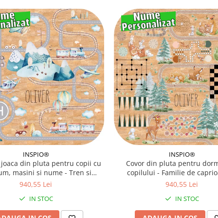
INSPIO®
INSPIO®
 joaca din pluta pentru copii cu
Covor din pluta pentru dorm
um, masini si nume - Tren si
copilului - Familie de caprio
avioane, 129 x 129 cm
padure, 129 x 129 cm
940,55 Lei
940,55 Lei
IN STOC
IN STOC
ADAUGA IN COS
ADAUGA IN COS