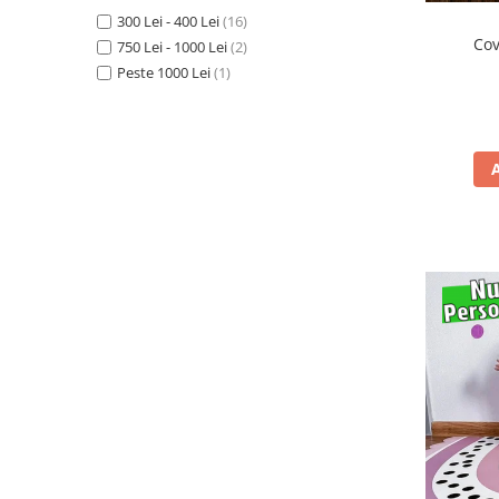
300 Lei - 400 Lei
(16)
Covorase ortopedice senzoriale
Cov
750 Lei - 1000 Lei
(2)
Cuburi magnetice JollyHeap®
Peste 1000 Lei
(1)
Rechizite scolare
LEGO
Stikere decorative si covoare
Stickere decorative
Covorase de joaca
Ingrijire adulti
Siguranta animale companie
Carduri Cadou
Propuneri Cadou
Produse Sub 50 Lei
Resigilate