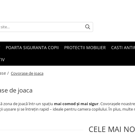
T
POARTA SIGURANTA COPII
PROTECTII MOBILIER
CASTI ANTI
IV
ase /
Covorase de joaca
se de joaca
ă zona de joacă într-un spațiu
mai comod și mai sigur
. Covorașele noastre
ții ușoare și se întrețin rapid – ideale pentru camera copilului. În plus, mult
CELE MAI NO