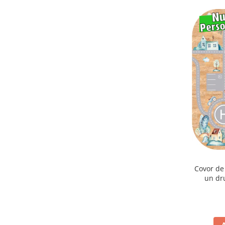
Covor de
un dr