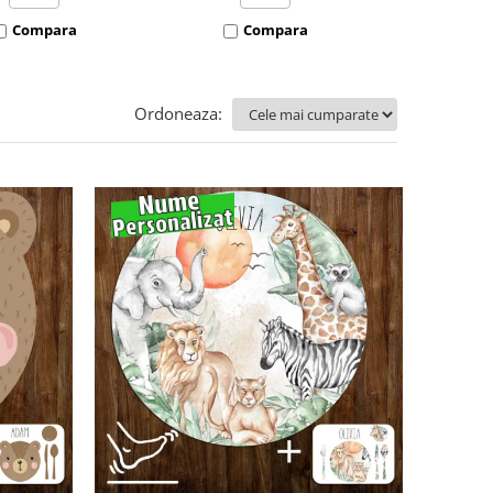
Compara
Compara
Co
Ordoneaza: