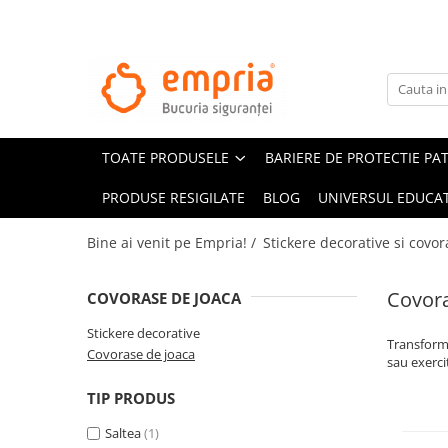
TOATE PRODUSELE
Protectii pat
Oferte Protectii Laterale Pat
TOATE PRODUSELE
BARIERE DE PROTECTIE PA
Bariere protectie pentru pat
Aparatori laterale patut bebe
PRODUSE RESIGILATE
BLOG
UNIVERSUL EDUCAT
Protectii mobilier
Bine ai venit pe Empria! /
Stickere decorative si covor
Banda protectie mobila copii
Protectie colturi mobila copii
Covora
COVORASE DE JOACA
Sigurante pentru sertare si usi
Stickere decorative
Sigurante geamuri si usi glisante
Transform
Covorase de joaca
Kituri de siguranta pentru copii si
sau exerci
bebelusi
TIP PRODUS
Protectii casa
Saltea
(1)