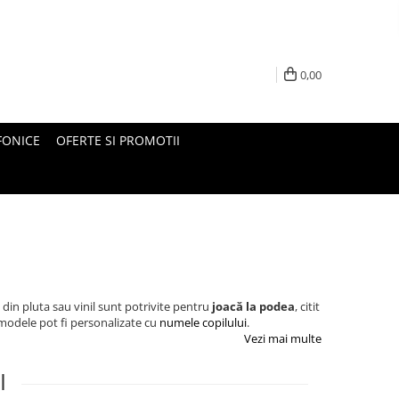
0,00
FONICE
OFERTE SI PROMOTII
 din pluta sau vinil sunt potrivite pentru
joacă la podea
, citit
e modele pot fi personalizate cu
numele copilului
.
Vezi mai multe
I