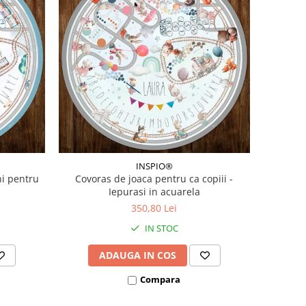
INSPIO®
ni pentru
Covoras de joaca pentru ca copiii -
Iepurasi in acuarela
350,80 Lei
IN STOC
ADAUGA IN COS
Compara