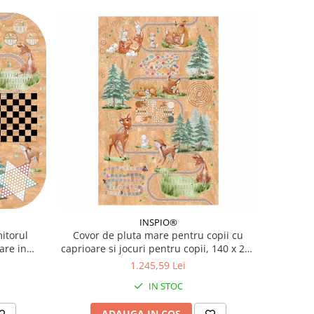
INSPIO®
itorul
Covor de pluta mare pentru copii cu
are in
caprioare si jocuri pentru copii, 140 x 220
cm
1.245,59 Lei
IN STOC
ADAUGA IN COS