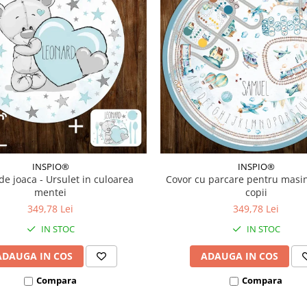
INSPIO®
INSPIO®
de joaca - Ursulet in culoarea
Covor cu parcare pentru masi
mentei
copii
349,78 Lei
349,78 Lei
IN STOC
IN STOC
ADAUGA IN COS
ADAUGA IN COS
Compara
Compara