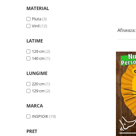
Somnul bebelusului
MATERIAL
Carucioare si scaune auto
Pluta
(3)
Tarcuri copii / bebelusi
Vinil
(12)
Afiseaza:
Scaune masa
LATIME
Ingrijire bebe si mama
129 cm
(2)
Igiena si ingrijire bebelusi
140 cm
(1)
Accesorii bebelusi / nou-nascuti
Perne si saltele bebelusi
LUNGIME
Diversificare bebelusi
220 cm
(1)
Baia bebelusului
129 cm
(2)
Maternitate
MARCA
Jucarii copii si jocuri educative
INSPIO®
(19)
Jucarii dentitie
Jocuri educative
PRET
Jucarii bebelusi