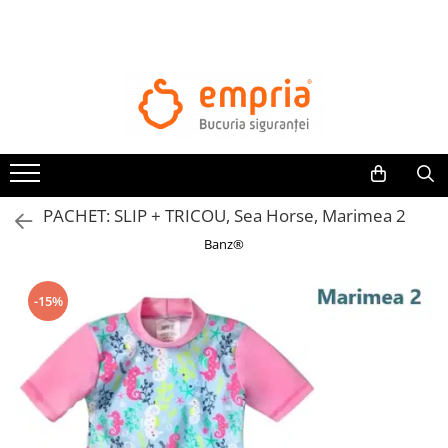
TOATE PRODUSELE
Protectii pat
Oferte Protectii Laterale Pat
Bariere protectie pentru pat
Aparatori laterale patut bebe
PACHET: SLIP + TRICOU, Sea Horse, Marimea 2
Protectii mobilier
Banz®
Banda protectie mobila copii
Protectie colturi mobila copii
-15%
Sigurante pentru sertare si usi
Sigurante geamuri si usi glisante
Kituri de siguranta pentru copii si
bebelusi
Protectii casa