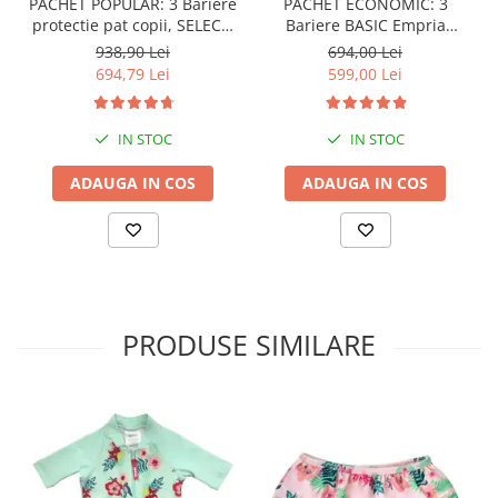
PACHET POPULAR: 3 Bariere
PACHET ECONOMIC: 3
protectie pat copii, SELECT,
Bariere BASIC Empria
160x200 cm
protectie pat 160X200 cm +
938,90 Lei
694,00 Lei
bara stabilizatoare
694,79 Lei
599,00 Lei
IN STOC
IN STOC
ADAUGA IN COS
ADAUGA IN COS
PRODUSE SIMILARE