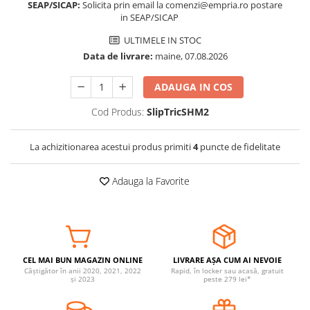
SEAP/SICAP:
Solicita prin email la comenzi@empria.ro postare
Somnul bebelusului
in SEAP/SICAP
Carucioare si scaune auto
ULTIMELE IN STOC
Tarcuri copii / bebelusi
Data de livrare:
maine, 07.08.2026
Scaune masa
ADAUGA IN COS
Ingrijire bebe si mama
Cod Produs:
SlipTricSHM2
Igiena si ingrijire bebelusi
Accesorii bebelusi / nou-nascuti
La achizitionarea acestui produs primiti
4
puncte de fidelitate
Perne si saltele bebelusi
Diversificare bebelusi
Adauga la Favorite
Baia bebelusului
Maternitate
Jucarii copii si jocuri educative
CEL MAI BUN MAGAZIN ONLINE
LIVRARE AȘA CUM AI NEVOIE
Jucarii dentitie
Câștigător în anii 2020, 2021, 2022
Rapid, în locker sau acasă, gratuit
și 2023
peste 279 lei*
Jocuri educative
Jucarii bebelusi