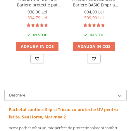
Bariere protectie pat
Bariere BASIC Empria
copii, SELECT, 160x200
protectie pat 160X200 cm
pr
938,90 Lei
694,00 Lei
cm
+ bara stabilizatoare
694,79 Lei
599,00 Lei
IN STOC
IN STOC
ADAUGA IN COS
ADAUGA IN COS
Descriere
Pachetul contine: Slip si Tricou cu protectie UV pentru
fetite, Sea Horse, Marimea 2
Acest pachet ofera un mix perfect de protectie solara si confort