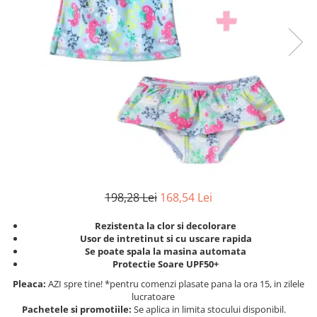
Protectii utile
Poarta siguranta copii
Deflectoare pentru aer conditionat
Protectii exterior
Casti antifonice pentru copii si
bebelusi
Echipament protectie bicicleta si
ski
Accesorii auto copii
198,28 Lei
168,54 Lei
Haine & accesorii plaja
Haine plaja / inot
Rezistenta la clor si decolorare
Usor de intretinut si cu uscare rapida
Ochelari de soare
Se poate spala la masina automata
Palarii protectie UV
Protectie Soare UPF50+
Accesorii plaja
Pleaca:
AZI spre tine! *pentru comenzi plasate pana la ora 15, in zilele
lucratoare
Pachetele si promotiile:
Se aplica in limita stocului disponibil.
Puericultura mare