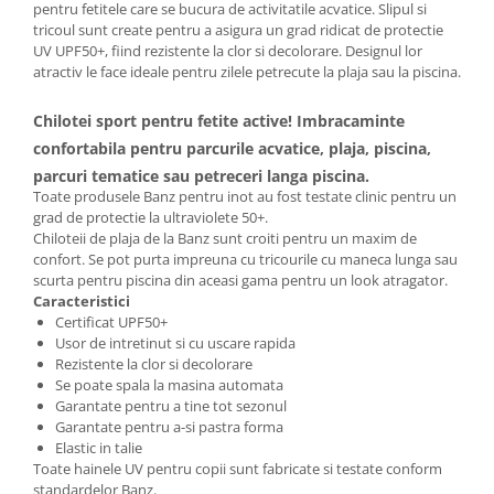
pentru fetitele care se bucura de activitatile acvatice. Slipul si
tricoul sunt create pentru a asigura un grad ridicat de protectie
UV UPF50+, fiind rezistente la clor si decolorare. Designul lor
atractiv le face ideale pentru zilele petrecute la plaja sau la piscina.
Chilotei sport pentru fetite active! Imbracaminte
confortabila pentru parcurile acvatice, plaja, piscina,
parcuri tematice sau petreceri langa piscina.
Toate produsele Banz pentru inot au fost testate clinic pentru un
grad de protectie la ultraviolete 50+.
Chiloteii de plaja de la Banz sunt croiti pentru un maxim de
confort. Se pot purta impreuna cu tricourile cu maneca lunga sau
scurta pentru piscina din aceasi gama pentru un look atragator.
Caracteristici
Certificat UPF50+
Usor de intretinut si cu uscare rapida
Rezistente la clor si decolorare
Se poate spala la masina automata
Garantate pentru a tine tot sezonul
Garantate pentru a-si pastra forma
Elastic in talie
Toate hainele UV pentru copii sunt fabricate si testate conform
standardelor Banz.