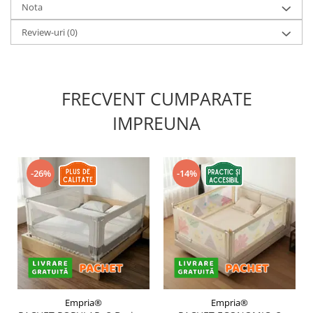
Nota
Review-uri
(0)
FRECVENT CUMPARATE
IMPREUNA
-26%
-14%
Empria®
Empria®