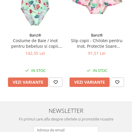
Banz®
Banz®
Costume de Baie / Inot
Slip copii - Chilotei pentru
pentru bebelusi si copii,
Inot, Protectie Soare
Protectie Soare UPF50+,
UPF50+, Floral Pink, Diverse
142,35 Lei
91,51 Lei
Mint Floral, Diverse marimi
marimi
IN STOC
IN STOC
VEZI VARIANTE
VEZI VARIANTE
NEWSLETTER
Fii primul care afla despre ofertele si promotiile noastre