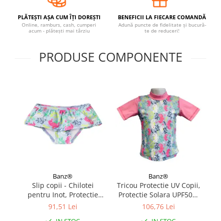
Covorase ortopedice senzoriale
PLĂTEȘTI AȘA CUM ÎȚI DOREȘTI
BENEFICII LA FIECARE COMANDĂ
Cuburi magnetice JollyHeap®
Online, ramburs, cash, cumperi
Adună puncte de fidelitate și bucură-
acum - plătești mai târziu
te de reduceri!
Rechizite scolare
LEGO
PRODUSE COMPONENTE
Stikere decorative si covoare
Stickere decorative
Covorase de joaca
Ingrijire adulti
Siguranta animale companie
Carduri Cadou
Propuneri Cadou
Banz®
Banz®
Slip copii - Chilotei
Tricou Protectie UV Copii,
pentru Inot, Protectie
Protectie Solara UPF50+,
Produse Sub 50 Lei
Soare UPF50+, Sea Horse,
Sea Horse, Marimea 2
91,51 Lei
106,76 Lei
Marimea 2
Resigilate