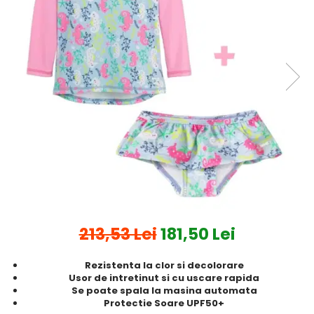
Protectii utile
Poarta siguranta copii
Deflectoare pentru aer
conditionat
Protectii exterior
Casti antifonice pentru copii si
bebelusi
Echipament protectie bicicleta si
ski
Accesorii auto copii
Haine & accesorii plaja
213,53 Lei
181,50 Lei
Haine plaja / inot
Ochelari de soare
Rezistenta la clor si decolorare
Palarii protectie UV
Usor de intretinut si cu uscare rapida
Accesorii plaja
Se poate spala la masina automata
Protectie Soare UPF50+