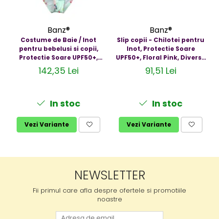
Banz®
Banz®
Costume de Baie / Inot
Slip copii - Chilotei pentru
pentru bebelusi si copii,
Inot, Protectie Soare
Protectie Soare UPF50+,
UPF50+, Floral Pink, Diverse
Mint Floral, Diverse marimi
marimi
142,35 Lei
91,51 Lei
In stoc
In stoc
Vezi Variante
Vezi Variante
NEWSLETTER
Fii primul care afla despre ofertele si promotiile
noastre