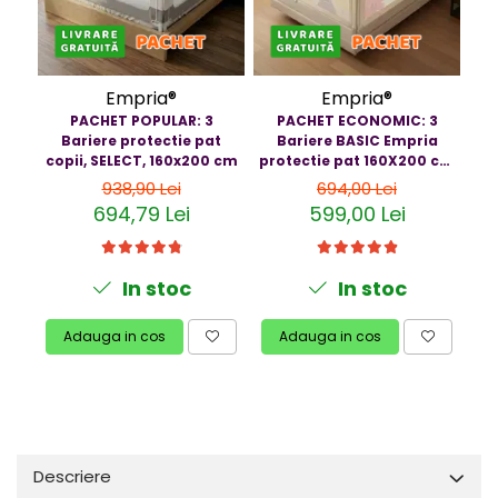
Empria®
Empria®
PACHET POPULAR: 3
PACHET ECONOMIC: 3
Bariere protectie pat
Bariere BASIC Empria
copii, SELECT, 160x200 cm
protectie pat 160X200 cm
pr
+ bara stabilizatoare
938,90 Lei
694,00 Lei
694,79 Lei
599,00 Lei
In stoc
In stoc
Adauga in cos
Adauga in cos
Descriere