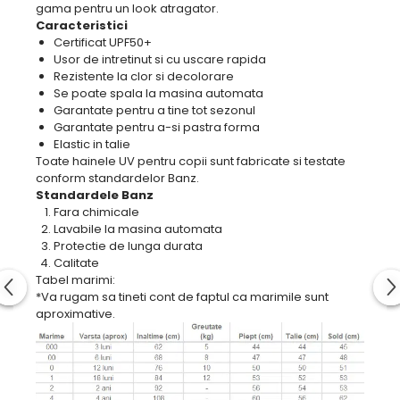
gama pentru un look atragator.
Caracteristici
Certificat UPF50+
Usor de intretinut si cu uscare rapida
Rezistente la clor si decolorare
Se poate spala la masina automata
Garantate pentru a tine tot sezonul
Garantate pentru a-si pastra forma
Elastic in talie
Toate hainele UV pentru copii sunt fabricate si testate
conform standardelor Banz.
Standardele Banz
Fara chimicale
Lavabile la masina automata
Protectie de lunga durata​​​​​​
Calitate
Tabel marimi:
*Va rugam sa tineti cont de faptul ca marimile sunt
aproximative.