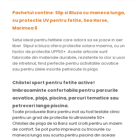
Pachetul contine: Slip si Bluza cu maneca lunga,
cu protectie UV pentru fetite, Sea Horse,
Marimea 6
Setul ideal pentru fetitele care adora sa se joace in aer
liber. Slipul si bluza ofera protectie solara maxima, cu un
factor de protectie UPF50+. Aceste articole sunt
fabricate din materiale durabile, rezistente la clor si usor
de intretinut, fiind perfecte pentru activitatile acvatice
sau pentru zilele insorite petrecute la plaja.
Chilotei sport pentru fetite active!
Imbracaminte confortabila pentru parcurile
acvatice, plaja, piscina, parcuri tematice sau
petreceri langa piscina.
Toate produsele Banz pentru inot au fost testate clinic
pentru un grad de protectie la ultraviolete 50+.
Chiloteii de plaja de la Banz sunt croiti pentru un maxim
de confort. Se pot purta impreuna cu tricourile cu
maneca lunga sau scurta pentru piscina din aceasi