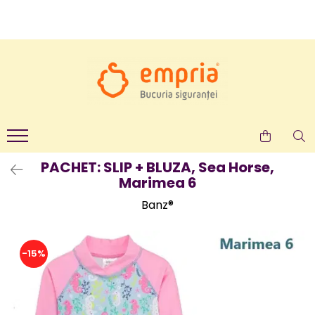
TOATE PRODUSELE
Protectii pat
Oferte Protectii Laterale Pat
Bariere protectie pentru pat
Aparatori laterale patut bebe
Protectii mobilier
PACHET: SLIP + BLUZA, Sea Horse,
Marimea 6
Banda protectie mobila copii
Protectie colturi mobila copii
Banz®
Sigurante pentru sertare si usi
Sigurante geamuri si usi glisante
-15%
Kituri de siguranta pentru copii si
bebelusi
Protectii casa