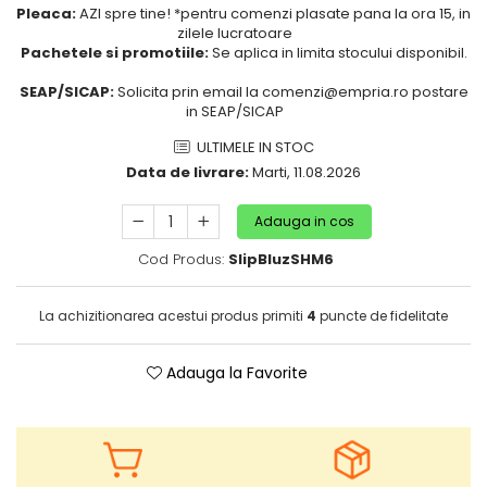
Pleaca:
AZI spre tine! *pentru comenzi plasate pana la ora 15, in
Puericultura mare
zilele lucratoare
Somnul bebelusului
Pachetele si promotiile:
Se aplica in limita stocului disponibil.
Carucioare si scaune auto
SEAP/SICAP:
Solicita prin email la comenzi@empria.ro postare
Tarcuri copii / bebelusi
in SEAP/SICAP
Scaune masa
ULTIMELE IN STOC
Data de livrare:
Marti, 11.08.2026
Ingrijire bebe si mama
Igiena si ingrijire bebelusi
Adauga in cos
Accesorii bebelusi / nou-nascuti
Cod Produs:
SlipBluzSHM6
Perne si saltele bebelusi
Diversificare bebelusi
La achizitionarea acestui produs primiti
4
puncte de fidelitate
Baia bebelusului
Maternitate
Adauga la Favorite
Jucarii copii si jocuri educative
Jucarii dentitie
Jocuri educative