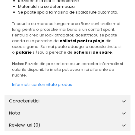
Rezistente la clor si decolorare.
Materialul nu se deformeaza.
Se poate spala la masina de spalat rufe automata.
Tricourile cu maneca lunga marca Banz sunt croite mai
lungi pentru o protectie mai buna si un confort sporit.
Pentru a crea un look atragator, acest tricou se poate
asorta cu o pereche de
chilotei pentru plaja
din
aceasi gama. Se mai poate adauga la aceasta tinuta si
o
palarie
si/sau o pereche de
ochelari de soare
.
Nota:
Pozele din prezentare au un caracter informativ si
culorile disponibile in site pot avea mici diferente de
nuante.
Informatii conformitate produs
Caracteristici
Nota
Review-uri
(0)