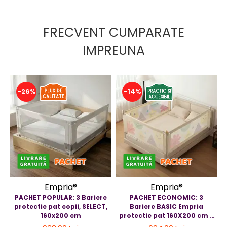
FRECVENT CUMPARATE
IMPREUNA
-26%
-14%
Empria®
Empria®
PACHET POPULAR: 3 Bariere
PACHET ECONOMIC: 3
protectie pat copii, SELECT,
Bariere BASIC Empria
160x200 cm
protectie pat 160X200 cm +
bara stabilizatoare