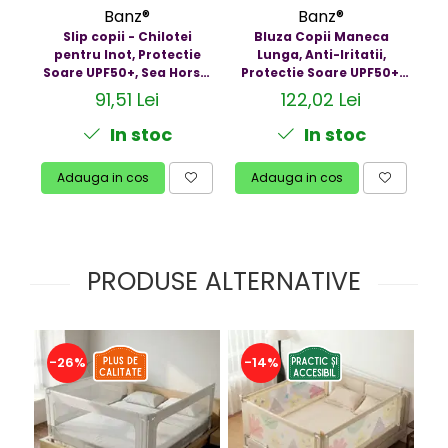
Resigilate
Banz®
Banz®
Slip copii - Chilotei
Bluza Copii Maneca
pentru Inot, Protectie
Lunga, Anti-Iritatii,
Soare UPF50+, Sea Horse,
Protectie Soare UPF50+,
Marimea 6
Sea Horse, Diverse
91,51 Lei
122,02 Lei
marimi
In stoc
In stoc
Adauga in cos
Adauga in cos
PRODUSE ALTERNATIVE
-26%
-14%
-