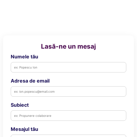
Puericultura mare
CLIENTI
Somnul bebelusului
Carucioare si scaune auto
DATE COMERCIALE
Tarcuri copii / bebelusi
Scaune masa
Lasă-ne un mesaj
Ingrijire bebe si mama
Numele tău
Igiena si ingrijire bebelusi
Accesorii bebelusi / nou-nascuti
Perne si saltele bebelusi
Adresa de email
Diversificare bebelusi
©Copyright EMPRIA SRL 2026
Platforma E-commerce by
Baia bebelusului
Gomag
Maternitate
Subiect
Jucarii copii si jocuri educative
Jucarii dentitie
Mesajul tău
Jocuri educative