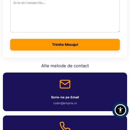
Jucarii bebelusi
Covorase ortopedice senzoriale
Cuburi magnetice JollyHeap®
Rechizite scolare
LEGO
Stikere decorative si covoare
Trimite Mesajul
Stickere decorative
Covorase de joaca
Alte metode de contact
Ingrijire adulti
Siguranta animale companie
Scrie-ne pe Email
Carduri Cadou
tudor@empria.ro
Propuneri Cadou
Produse Sub 50 Lei