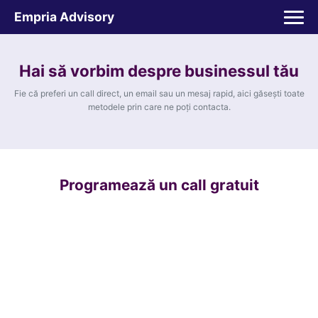
Empria Advisory
TOATE PRODUSELE
Hai să vorbim despre businessul tău
Protectii pat
Fie că preferi un call direct, un email sau un mesaj rapid, aici găsești toate
Oferte Protectii Laterale Pat
metodele prin care ne poți contacta.
Bariere protectie pentru pat
Aparatori laterale patut bebe
Protectii mobilier
Programează un call gratuit
Banda protectie mobila copii
Protectie colturi mobila copii
Sigurante pentru sertare si usi
NEWSLETTER
Sigurante geamuri si usi glisante
Fii primul care afla despre ofertele si promotiile
Kituri de siguranta pentru copii si
noastre
bebelusi
Protectii casa