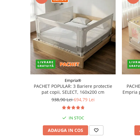
Empria®
PACHET POPULAR: 3 Bariere protectie
PACHE
pat copii, SELECT, 160x200 cm
Empria 
938,90 Lei
694,79 Lei
IN STOC
ADAUGA IN COS