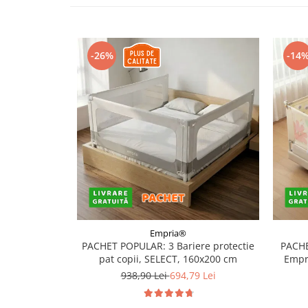
Somnul bebelusului
Carucioare si scaune auto
Tarcuri copii / bebelusi
-26%
-14
Scaune masa
Ingrijire bebe si mama
Igiena si ingrijire bebelusi
Accesorii bebelusi / nou-nascuti
Perne si saltele bebelusi
Diversificare bebelusi
Baia bebelusului
Maternitate
Empria®
PACHET POPULAR: 3 Bariere protectie
PACHE
Jucarii copii si jocuri educative
pat copii, SELECT, 160x200 cm
Empri
Jucarii dentitie
938,90 Lei
694,79 Lei
Jocuri educative
Jucarii bebelusi