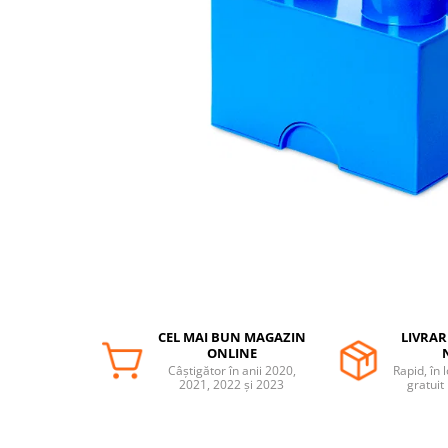
Protectii utile
Poarta siguranta copii
Deflectoare pentru aer conditionat
Protectii exterior
Casti antifonice pentru copii si
bebelusi
Echipament protectie bicicleta si
ski
Accesorii auto copii
Haine & accesorii plaja
Haine plaja / inot
CEL MAI BUN MAGAZIN
LIVRAR
Ochelari de soare
ONLINE
Palarii protectie UV
Câștigător în anii 2020,
Rapid, în 
2021, 2022 și 2023
gratuit
Accesorii plaja
Puericultura mare