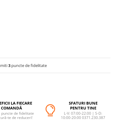
imiti
3
puncte de fidelitate
FICII LA FIECARE
SFATURI BUNE
COMANDĂ
PENTRU TINE
puncte de fidelitate
L-V: 07:00-22:00 | S-D:
cură-te de reduceri!
10:00-20:00 0371.230.387