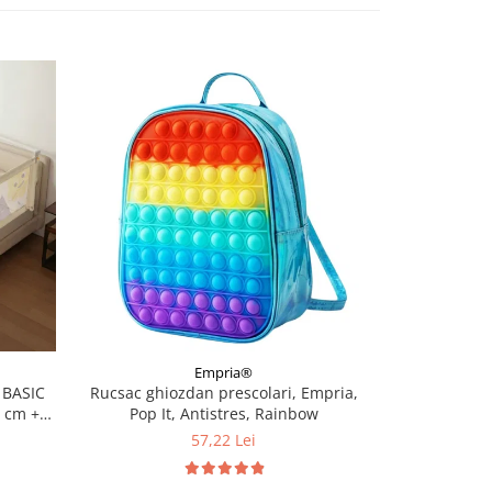
Empria®
 BASIC
Rucsac ghiozdan prescolari, Empria,
Penar 3D, co
0 cm +
Pop It, Antistres, Rainbow
relief, inc
scoala si g
57,22 Lei