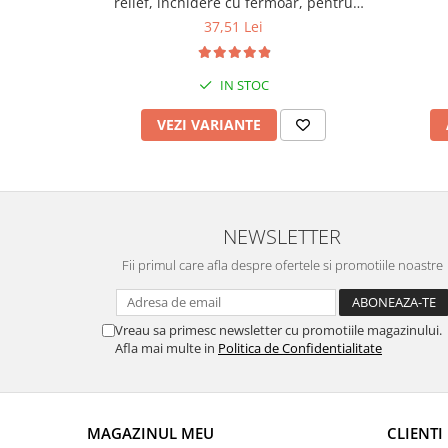
relief, inchidere cu fermoar, pentru
scoala si gradinita, Empria, Diverse
37,51 Lei
modele
IN STOC
VEZI VARIANTE
NEWSLETTER
Fii primul care afla despre ofertele si promotiile noastre
Vreau sa primesc newsletter cu promotiile magazinului.
Afla mai multe in
Politica de Confidentialitate
MAGAZINUL MEU
CLIENTI