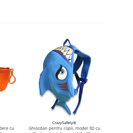
CrazySafety®
idere cu
Ghiozdan pentru copii, model 3D cu
Rucsac 