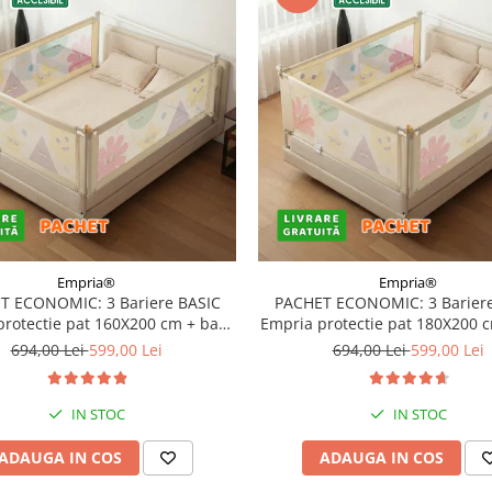
Empria®
Empria®
T ECONOMIC: 3 Bariere BASIC
PACHET ECONOMIC: 3 Bariere
protectie pat 160X200 cm + bara
Empria protectie pat 180X200 
stabilizatoare
stabilizatoare
694,00 Lei
599,00 Lei
694,00 Lei
599,00 Lei
IN STOC
IN STOC
ADAUGA IN COS
ADAUGA IN COS