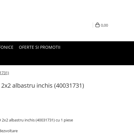
0,00
FONICE
OFERTE SI PROMOTII
1731)
2x2 albastru inchis (40031731)
2x2 albastru inchis (40031731) cu 1 piese
 dezvoltare