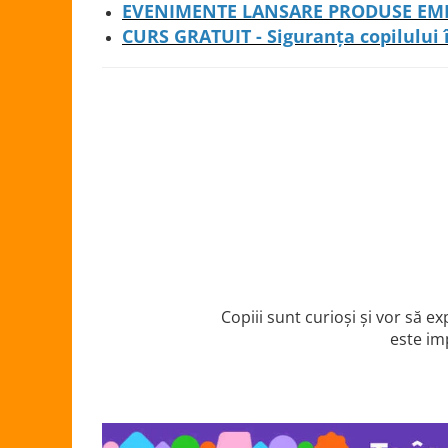
EVENIMENTE LANSARE PRODUSE EM
Somnul bebelusului
CURS GRATUIT - Siguranța copilului 
Carucioare si scaune auto
Tarcuri copii / bebelusi
Scaune masa
Ingrijire bebe si mama
Igiena si ingrijire bebelusi
Accesorii bebelusi / nou-nascuti
Perne si saltele bebelusi
Diversificare bebelusi
Baia bebelusului
Maternitate
Copiii sunt curioși și vor să e
este im
Jucarii copii si jocuri educative
Jucarii dentitie
Jocuri educative
Jucarii bebelusi