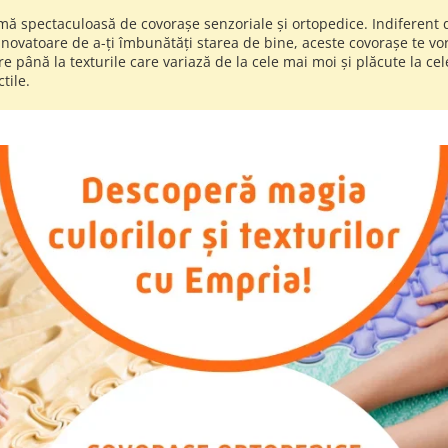
mă spectaculoasă de covorașe senzoriale și ortopedice. Indiferent
novatoare de a-ți îmbunătăți starea de bine, aceste covorașe te vor 
oare până la texturile care variază de la cele mai moi și plăcute la c
tile.