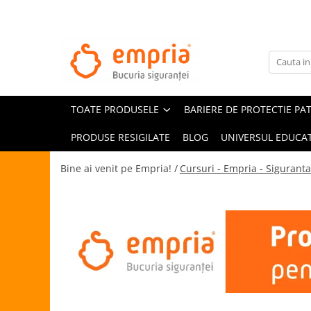
TOATE PRODUSELE
Protectii pat
Oferte Protectii Laterale Pat
TOATE PRODUSELE
BARIERE DE PROTECTIE PA
Bariere protectie pentru pat
Aparatori laterale patut bebe
PRODUSE RESIGILATE
BLOG
UNIVERSUL EDUCAT
Protectii mobilier
Bine ai venit pe Empria! /
Cursuri - Empria - Siguranta
Banda protectie mobila copii
Protectie colturi mobila copii
Sigurante pentru sertare si usi
Sigurante geamuri si usi glisante
Kituri de siguranta pentru copii si
bebelusi
Protectii casa