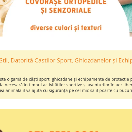
 Stil, Datorită Castilor Sport, Ghiozdanelor și Ech
este o gamă de căști sport, ghiozdane și echipamente de protecție
 necesară în timpul activităților sportive și aventurilor în aer liber
ea animală îl va ajuta cu siguranță pe cel mic să îl poarte cu bucu