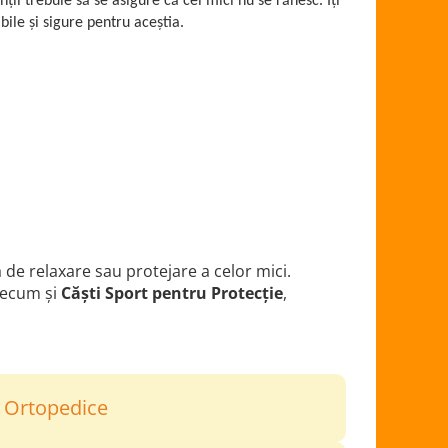
inții trebuie să se asigure că cei mici nu se rănesc. Îți
ile și sigure pentru aceștia.
de relaxare sau protejare a celor mici.
recum și
Căști Sport pentru Protecție
,
i Ortopedice