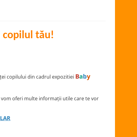
 copilul tău!
B
a
b
y
i copilului din cadrul expozitiei
vom oferi multe informații utile care te vor
LAR