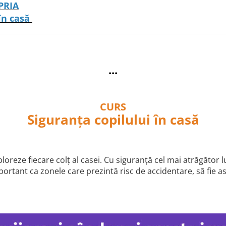
PRIA
în casă
...
CURS
Siguranța copilului în casă
xploreze fiecare colț al casei. Cu siguranță cel mai atrăgător l
portant ca zonele care prezintă risc de accidentare, să fie as