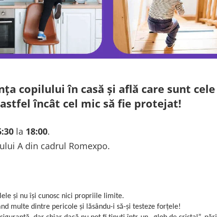
nța copilului în casă și află care sunt ce
astfel încât cel mic să fie protejat!
6:30
la
18:00
.
onului A din cadrul Romexpo.
le și nu își cunosc nici propriile limite.
d multe dintre pericole și lăsându-i să-și testeze forțele!