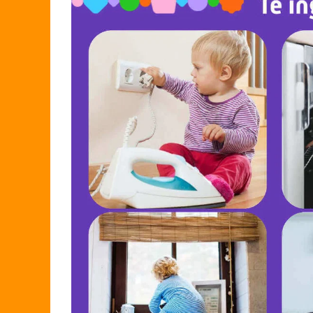
Covorase ortopedice senzoriale
Cuburi magnetice JollyHeap®
Rechizite scolare
LEGO
Stikere decorative si covoare
Stickere decorative
Covorase de joaca
Ingrijire adulti
Siguranta animale companie
Carduri Cadou
Propuneri Cadou
Produse Sub 50 Lei
Resigilate