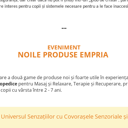
siguranță, dar chiar dacă nu pot fi ținuți într-un „glob de cristal”, păr
 interes pentru copii și sistemele necesare pentru a le face inaccesib
...
EVENIMENT
NOILE PRODUSE EMPRIA
re a două game de produse noi și foarte utile în experiența 
topedice
pentru Masaj și Relaxare, Terapie și Recuperare, p
pii cu vârsta între 2 - 7 ani.
 Universul Senzațiilor cu Covorașele Senzoriale ș