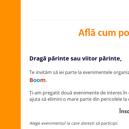
Protectii utile
Poarta siguranta copii
Deflectoare pentru aer conditionat
Află cum poț
Protectii exterior
Casti antifonice pentru copii si
bebelusi
Echipament protectie bicicleta si
Dragă părinte sau viitor părinte,
ski
Accesorii auto copii
Te invităm să iei parte la evenimentele organi
B
oo
m
.
Haine & accesorii plaja
Haine plaja / inot
Ți-am pregatit două evenimente de interes în ca
Ochelari de soare
ajuta să elimini o mare parte din pericolele la 
Palarii protectie UV
Îns
Accesorii plaja
Alege evenimentul la care dorești să participi:
Puericultura mare