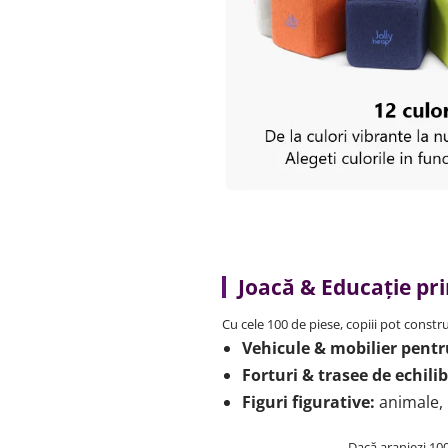
Joacă & Educație pr
Cu cele 100 de piese, copiii pot constru
Vehicule & mobilier pentr
Forturi & trasee de echili
Figuri figurative:
animale, 
Dacă aranjezi 100