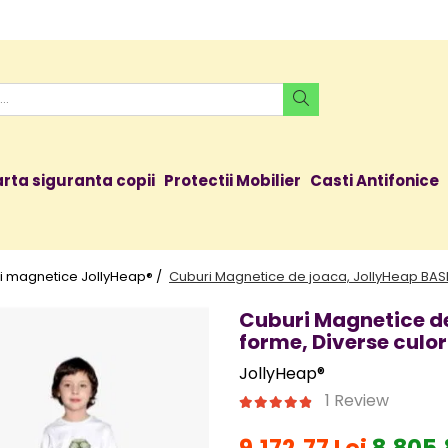
rta siguranta copii
Protectii Mobilier
Casti Antifonice
i magnetice JollyHeap® /
Cuburi Magnetice de joaca, JollyHeap BASIC,
Cuburi Magnetice de
forme, Diverse culor
JollyHeap®
1 Review