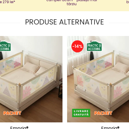
e 279 lei*
b
târziu
PRODUSE ALTERNATIVE
-14%
Empria®
Empria®