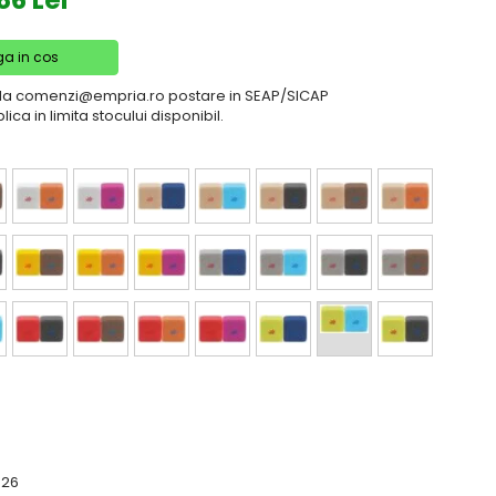
86 Lei
a in cos
il la comenzi@empria.ro postare in SEAP/SICAP
lica in limita stocului disponibil.
026