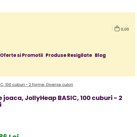
0,00
Oferte si Promotii
Produse Resigilate
Blog
 100 cuburi - 2 forme, Diverse culori
 joaca, JollyHeap BASIC, 100 cuburi - 2
i