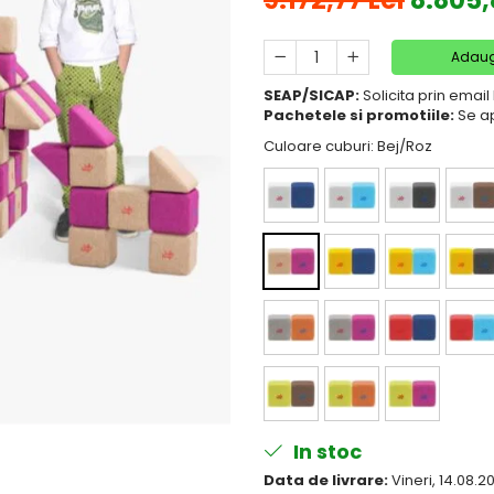
9.172,77 Lei
8.805,
Adaug
SEAP/SICAP:
Solicita prin ema
Pachetele si promotiile:
Se ap
Culoare cuburi
: Bej/Roz
In stoc
Data de livrare:
Vineri, 14.08.2