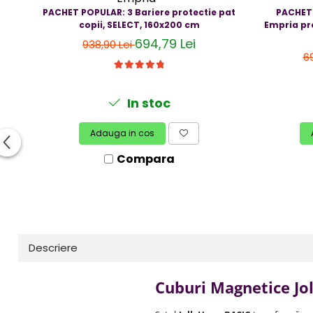
Resigilate
PACHET POPULAR: 3 Bariere protectie pat
PACHET 
copii, SELECT, 160x200 cm
Empria pr
694,79 Lei
938,90 Lei
6
In stoc
Adauga in cos
Compara
Descriere
Cuburi Magnetice Jol