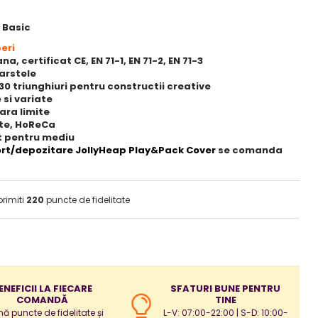
 Basic
eri
, certificat CE, EN 71-1, EN 71-2, EN 71-3
varstele
 30 triunghiuri pentru constructii creative
 si variate
fara limite
ite, HoReCa
t pentru mediu
rt/depozitare JollyHeap Play&Pack Cover
se comanda
primiti
220
puncte de fidelitate
ENEFICII LA FIECARE
SFATURI BUNE PENTRU
COMANDĂ
TINE
ă puncte de fidelitate și
L-V: 07:00-22:00 | S-D: 10:00-