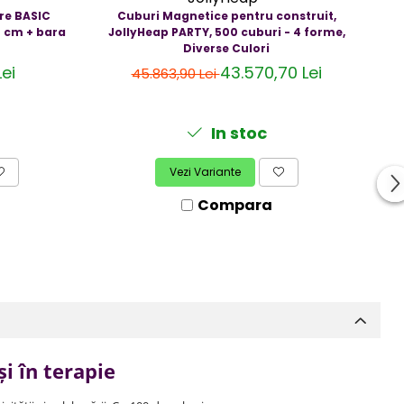
re BASIC
Cuburi Magnetice pentru construit,
Cu
0 cm + bara
JollyHeap PARTY, 500 cuburi - 4 forme,
Diverse Culori
ei
43.570,70 Lei
45.863,90 Lei
In stoc
Vezi Variante
Compara
i în terapie