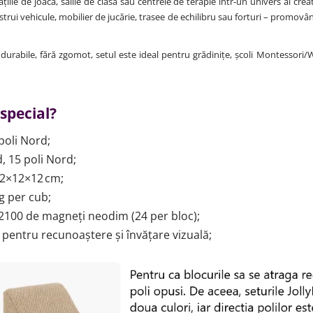
iile de joacă, sălile de clasă sau centrele de terapie într-un univers al creati
rui vehicule, mobilier de jucărie, trasee de echilibru sau forturi – promovând
 durabile, fără zgomot, setul este ideal pentru grădinițe, școli Montessori/
 special?
poli Nord;
, 15 poli Nord;
2×12×12 cm;
g per cub;
2100 de magneți neodim (24 per bloc);
 pentru recunoaștere și învățare vizuală;