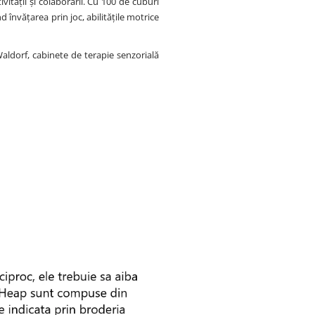
vității și colaborării. Cu 100 de cuburi
 învățarea prin joc, abilitățile motrice
Waldorf, cabinete de terapie senzorială