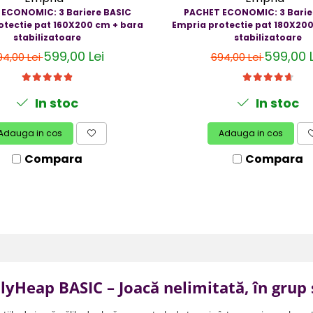
ECONOMIC: 3 Bariere BASIC
PACHET ECONOMIC: 3 Barie
otectie pat 160X200 cm + bara
Empria protectie pat 180X20
stabilizatoare
stabilizatoare
599,00 Lei
599,00 L
94,00 Lei
694,00 Lei
In stoc
In stoc
Adauga in cos
Adauga in cos
Compara
Compara
lyHeap BASIC – Joacă nelimitată, în grup ș