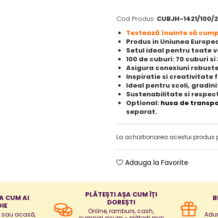
Cod Produs:
CUBJH-1421/100/2
Testează înainte să cump
Produs in Uniunea Europeana
Setul ideal pentru toate 
100 de cuburi: 70 cuburi si
Asigura conexiuni robuste
Inspiratie si creativitate 
Ideal pentru scoli, gradin
Sustenabilitate si respec
Optional:
husa de transpo
separat.
La achizitionarea acestui produs 
Adauga la Favorite
PLĂTEȘTI AȘA CUM ÎȚI
A CUM AI
B
DOREȘTI
IE
Online, ramburs, cash,
r sau acasă,
Adun
cumperi acum - plătești mai