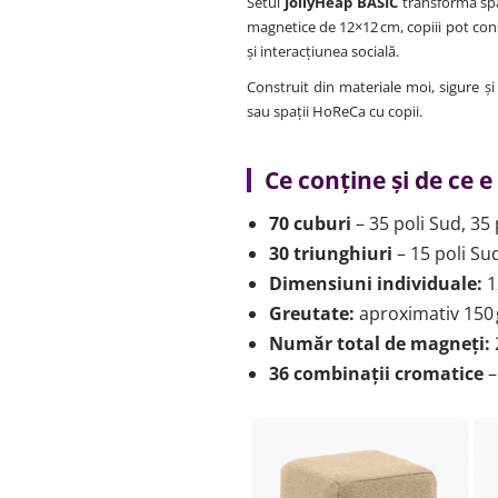
Setul
JollyHeap BASIC
transformă spaț
magnetice de 12×12 cm, copiii pot const
și interacțiunea socială.
Construit din materiale moi, sigure și
sau spații HoReCa cu copii.
Ce conține și de ce e
70 cuburi
– 35 poli Sud, 35 
30 triunghiuri
– 15 poli Sud
Dimensiuni individuale:
1
Greutate:
aproximativ 150 
Număr total de magneți:
36 combinații cromatice
–