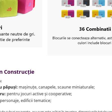
in Construcție
i:
u păpuși:
mașinuțe, canapele, scaune miniaturale;
bru:
pentru jocuri active și cooperative;
personaje, edificii tematice;
 de cuburi pe perete, așa cum este arătat în imagine, dimensiunile totale vo