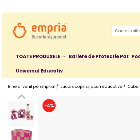
TOATE PRODUSELE
Protectii pat
Oferte Protectii Laterale Pat
Bariere protectie pentru pat
TOATE PRODUSELE
Bariere de Protectie Pat
Poa
Aparatori laterale patut bebe
Universul Educativ
Protectii mobilier
Banda protectie mobila copii
Bine ai venit pe Empria! /
Jucarii copii si jocuri educative /
Cubur
Protectie colturi mobila copii
Sigurante pentru sertare si usi
Sigurante geamuri si usi glisante
-4%
Kituri de siguranta pentru copii si
bebelusi
Protectii casa