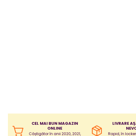
Puericultura mare
Somnul bebelusului
Carucioare si scaune auto
Tarcuri copii / bebelusi
Scaune masa
Ingrijire bebe si mama
Igiena si ingrijire bebelusi
Accesorii bebelusi / nou-nascuti
Perne si saltele bebelusi
Diversificare bebelusi
Baia bebelusului
Maternitate
Jucarii copii si jocuri educative
CEL MAI BUN MAGAZIN
LIVRARE AȘ
Jucarii dentitie
ONLINE
NEVO
Jocuri educative
Câștigător în anii 2020, 2021,
Rapid, în locke