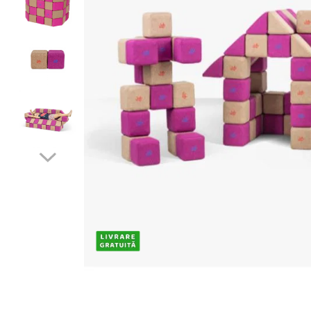
Protectii utile
Poarta siguranta copii
Deflectoare pentru aer
conditionat
Protectii exterior
Casti antifonice pentru copii si
bebelusi
Echipament protectie bicicleta si
ski
Accesorii auto copii
Haine & accesorii plaja
Haine plaja / inot
Ochelari de soare
Palarii protectie UV
Accesorii plaja