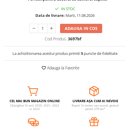
Somnul bebelusului
IN STOC
Carucioare si scaune auto
Data de livrare:
Marti, 11.08.2026
Tarcuri copii / bebelusi
ADAUGA IN COS
Scaune masa
Cod Produs:
3697bf
Ingrijire bebe si mama
Igiena si ingrijire bebelusi
La achizitionarea acestui produs primiti
5
puncte de fidelitate
Accesorii bebelusi / nou-nascuti
Perne si saltele bebelusi
Adauga la Favorite
Diversificare bebelusi
Baia bebelusului
Maternitate
CEL MAI BUN MAGAZIN ONLINE
LIVRARE AȘA CUM AI NEVOIE
Jucarii copii si jocuri educative
Câștigător în anii 2020, 2021, 2022
Rapid, în locker sau acasă, gratuit
și 2023
peste 279 lei*
Jucarii dentitie
Jocuri educative
Jucarii bebelusi