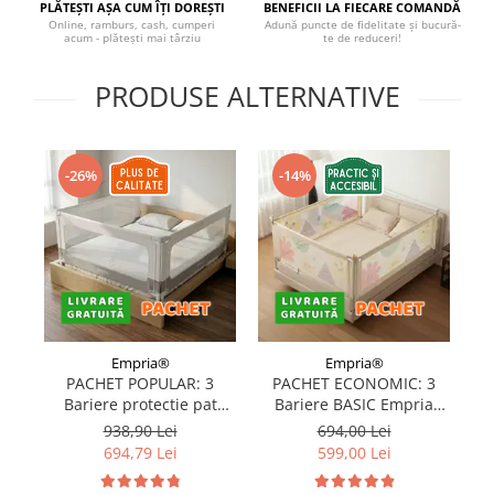
PLĂTEȘTI AȘA CUM ÎȚI DOREȘTI
BENEFICII LA FIECARE COMANDĂ
Covorase ortopedice senzoriale
Online, ramburs, cash, cumperi
Adună puncte de fidelitate și bucură-
acum - plătești mai târziu
te de reduceri!
Cuburi magnetice JollyHeap®
Rechizite scolare
PRODUSE ALTERNATIVE
LEGO
Stikere decorative si covoare
-26%
-14%
Stickere decorative
Covorase de joaca
Ingrijire adulti
Siguranta animale companie
Carduri Cadou
Empria®
Empria®
PACHET POPULAR: 3
PACHET ECONOMIC: 3
Propuneri Cadou
Bariere protectie pat
Bariere BASIC Empria
copii, SELECT, 160x200
protectie pat 160X200 cm
pr
938,90 Lei
694,00 Lei
cm
+ bara stabilizatoare
Produse Sub 50 Lei
694,79 Lei
599,00 Lei
Resigilate