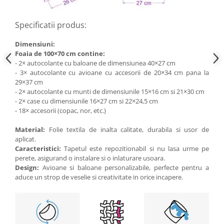
Specificatii produs:
Dimensiuni:
Foaia de 100×70 cm contine:
- 2× autocolante cu baloane de dimensiunea 40×27 cm
- 3× autocolante cu avioane cu accesorii de 20×34 cm pana la
29×37 cm
- 2× autocolante cu munti de dimensiunile 15×16 cm si 21×30 cm
- 2× case cu dimensiunile 16×27 cm si 22×24,5 cm
- 18× accesorii (copac, nor, etc.)
Material:
Folie textila de inalta calitate, durabila si usor de
aplicat.
Caracteristici:
Tapetul este repozitionabil si nu lasa urme pe
perete, asigurand o instalare si o inlaturare usoara.
Design:
Avioane si baloane personalizabile, perfecte pentru a
aduce un strop de veselie si creativitate in orice incapere.