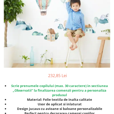
Protectii utile
Poarta siguranta copii
Deflectoare pentru aer conditionat
Protectii exterior
Casti antifonice pentru copii si
bebelusi
Echipament protectie bicicleta si
ski
Accesorii auto copii
Haine & accesorii plaja
232,85 Lei
Haine plaja / inot
Scrie prenumele copilului (max. 30 caractere) in sectiunea
Ochelari de soare
„Observatii” la finalizarea comenzii pentru a personaliza
Palarii protectie UV
produsul
Material: Folie textila de inalta calitate
Accesorii plaja
Usor de aplicat si inlaturat
Design jucaus cu avioane si baloane personalizabile
Puericultura mare
Perfect pentru decorarea camerei copiilor