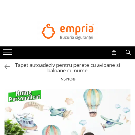
TOATE PRODUSELE
Protectii pat
Oferte Protectii Laterale Pat
Bariere protectie pentru pat
Aparatori laterale patut bebe
Tapet autoadeziv pentru perete cu avioane si
Protectii mobilier
baloane cu nume
Banda protectie mobila copii
INSPIO®
Protectie colturi mobila copii
Sigurante pentru sertare si usi
Sigurante geamuri si usi glisante
Kituri de siguranta pentru copii si
bebelusi
Protectii casa