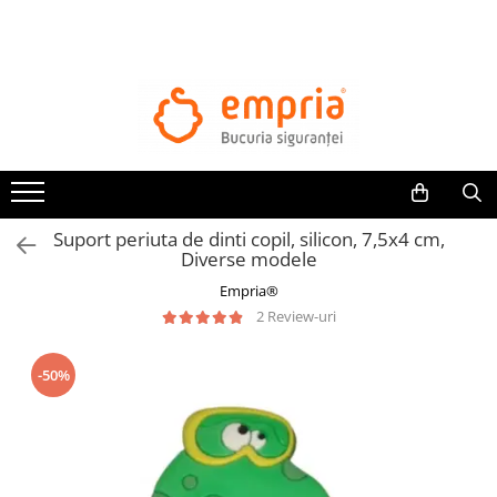
TOATE PRODUSELE
Protectii pat
Oferte Protectii Laterale Pat
Bariere protectie pentru pat
Aparatori laterale patut bebe
Suport periuta de dinti copil, silicon, 7,5x4 cm,
Protectii mobilier
Diverse modele
Banda protectie mobila copii
Empria®
Protectie colturi mobila copii
2 Review-uri
Sigurante pentru sertare si usi
Sigurante geamuri si usi glisante
-50%
Kituri de siguranta pentru copii si
bebelusi
Protectii casa