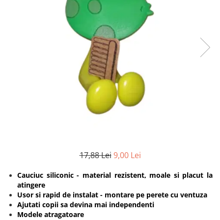
Protectii utile
Poarta siguranta copii
Deflectoare pentru aer conditionat
Protectii exterior
Casti antifonice pentru copii si
bebelusi
Echipament protectie bicicleta si
ski
Accesorii auto copii
Haine & accesorii plaja
17,88 Lei
9,00 Lei
Haine plaja / inot
Ochelari de soare
Cauciuc siliconic - material rezistent, moale si placut la
Palarii protectie UV
atingere
Accesorii plaja
Usor si rapid de instalat - montare pe perete cu ventuza
Ajutati copii sa devina mai independenti
Modele atragatoare
Puericultura mare