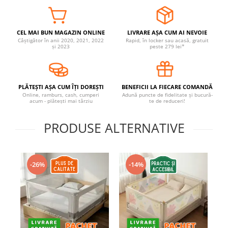
Covorase ortopedice senzoriale
Cuburi magnetice JollyHeap®
CEL MAI BUN MAGAZIN ONLINE
LIVRARE AȘA CUM AI NEVOIE
Rechizite scolare
Câștigător în anii 2020, 2021, 2022
Rapid, în locker sau acasă, gratuit
și 2023
peste 279 lei*
LEGO
Stikere decorative si covoare
Stickere decorative
PLĂTEȘTI AȘA CUM ÎȚI DOREȘTI
BENEFICII LA FIECARE COMANDĂ
Online, ramburs, cash, cumperi
Adună puncte de fidelitate și bucură-
Covorase de joaca
acum - plătești mai târziu
te de reduceri!
Ingrijire adulti
PRODUSE ALTERNATIVE
Siguranta animale companie
-26%
-14%
Carduri Cadou
Propuneri Cadou
Produse Sub 50 Lei
Resigilate