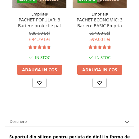
Empria®
Empria®
PACHET POPULAR: 3
PACHET ECONOMIC: 3
Bariere protectie pat
Bariere BASIC Empria
copii, SELECT, 160x200
protectie pat 160X200 cm
pr
938,90 Lei
694,00 Lei
cm
+ bara stabilizatoare
694,79 Lei
599,00 Lei
IN STOC
IN STOC
ADAUGA IN COS
ADAUGA IN COS
Descriere
Suportul din silicon pentru periuta de dinti in forma de