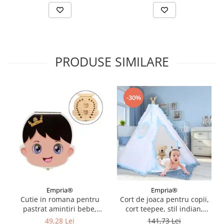
PRODUSE SIMILARE
-30%
Empria®
Empria®
Cutie in romana pentru
Cort de joaca pentru copii,
pastrat amintiri bebe,
cort teepee, stil indian,
colorata, gravata
Empria, 110x110x110 cm,
49,28 Lei
141,73 Lei