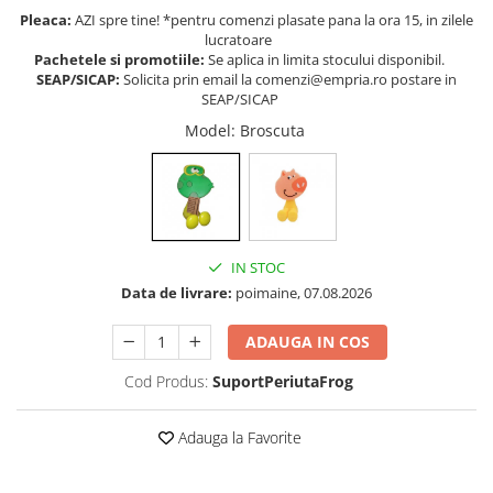
Pleaca:
AZI spre tine! *pentru comenzi plasate pana la ora 15, in zilele
Somnul bebelusului
lucratoare
Carucioare si scaune auto
Pachetele si promotiile:
Se aplica in limita stocului disponibil.
SEAP/SICAP:
Solicita prin email la comenzi@empria.ro postare in
Tarcuri copii / bebelusi
SEAP/SICAP
Scaune masa
Model
: Broscuta
Ingrijire bebe si mama
Igiena si ingrijire bebelusi
Accesorii bebelusi / nou-nascuti
Perne si saltele bebelusi
IN STOC
Diversificare bebelusi
Data de livrare:
poimaine, 07.08.2026
Baia bebelusului
ADAUGA IN COS
Maternitate
Cod Produs:
SuportPeriutaFrog
Jucarii copii si jocuri educative
Jucarii dentitie
Adauga la Favorite
Jocuri educative
Jucarii bebelusi