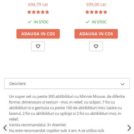
cm
+ bara stabilizatoare
694,79 Lei
599,00 Lei
IN STOC
IN STOC
ADAUGA IN COS
ADAUGA IN COS
Descriere
Un super set cu peste 300 abtibilduri cu Minnie Mouse, de diferite
forme, dimensiuni si texturi - moi, in relief, cu sclipici. 7 foi cu
abtibilduri si o gentuta cu peste 100 de abtibilduri mici, taiate cu
laserul, 2 foi cu abtibilduri cu splicipi si 2 foi cu abtibilduri moi, in
relief.
Varsta recomandata: 3+ Atentie!
Nu este recomandat copiilor sub 3 ani. A se utiliza sub