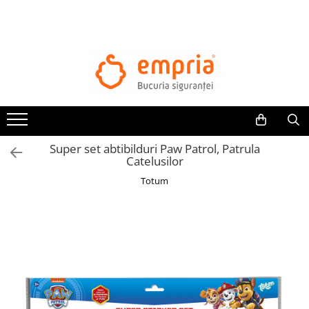
TOATE PRODUSELE
Protectii pat
Oferte Protectii Laterale Pat
Bariere protectie pentru pat
Aparatori laterale patut bebe
Super set abtibilduri Paw Patrol, Patrula
Protectii mobilier
Catelusilor
Banda protectie mobila copii
Totum
Protectie colturi mobila copii
Sigurante pentru sertare si usi
Sigurante geamuri si usi glisante
Kituri de siguranta pentru copii si
bebelusi
Protectii casa