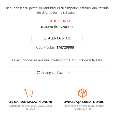
Somnul bebelusului
Un super set cu peste 300 abtibilduri cu simpaticii catelusi din Patrula,
de diferite forme si texturi.
Carucioare si scaune auto
Tarcuri copii / bebelusi
STOC EPUIZAT
Scaune masa
Durata de livrare:
1
ALERTA STOC
Ingrijire bebe si mama
Igiena si ingrijire bebelusi
Cod Produs:
TM720985
Accesorii bebelusi / nou-nascuti
Perne si saltele bebelusi
La achizitionarea acestui produs primiti
1
punct de fidelitate
Diversificare bebelusi
Baia bebelusului
Adauga la Favorite
Maternitate
Jucarii copii si jocuri educative
Jucarii dentitie
CEL MAI BUN MAGAZIN ONLINE
LIVRARE AȘA CUM AI NEVOIE
Jocuri educative
Câștigător în anii 2020, 2021, 2022
Rapid, în locker sau acasă, gratuit
și 2023
peste 279 lei*
Jucarii bebelusi