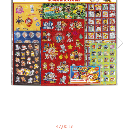
Protectii utile
Poarta siguranta copii
Deflectoare pentru aer conditionat
Protectii exterior
Casti antifonice pentru copii si
bebelusi
Echipament protectie bicicleta si
ski
Accesorii auto copii
Haine & accesorii plaja
Haine plaja / inot
Ochelari de soare
Palarii protectie UV
Accesorii plaja
47,00 Lei
Puericultura mare