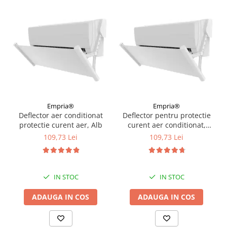
Empria®
Empria®
Deflector aer conditionat
Deflector pentru protectie
protectie curent aer, Alb
curent aer conditionat,
Empria, ajustabil pe 4
109,73 Lei
109,73 Lei
niveluri, retractabil, Alb
IN STOC
IN STOC
ADAUGA IN COS
ADAUGA IN COS