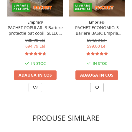
Empria®
Empria®
PACHET POPULAR: 3 Bariere
PACHET ECONOMIC: 3
protectie pat copii, SELECT,
Bariere BASIC Empria
160x200 cm
protectie pat 160X200 cm +
938,90 Lei
694,00 Lei
bara stabilizatoare
694,79 Lei
599,00 Lei
IN STOC
IN STOC
ADAUGA IN COS
ADAUGA IN COS
PRODUSE SIMILARE