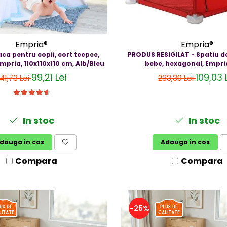
Empria®
Empria®
aca pentru copii, cort teepee,
PRODUS RESIGILAT - Spatiu d
 Empria, 110x110x110 cm, Alb/Bleu
bebe, hexagonal, Empri
99,21 Lei
109,03 
141,73 Lei
233,39 Lei
In stoc
In stoc
dauga in cos
Adauga in cos
Compara
Compara
-25%