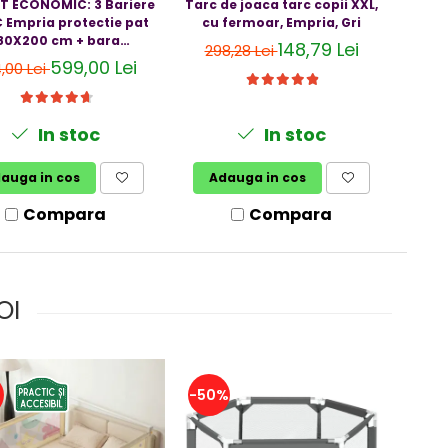
T ECONOMIC: 3 Bariere
Tarc de joaca tarc copii XXL,
PACH
 Empria protectie pat
cu fermoar, Empria, Gri
model
80X200 cm + bara
160x2
148,79 Lei
298,28 Lei
stabilizatoare
599,00 Lei
,00 Lei
1.
In stoc
In stoc
auga in cos
Adauga in cos
A
Compara
Compara
OI
%
-50%
-25