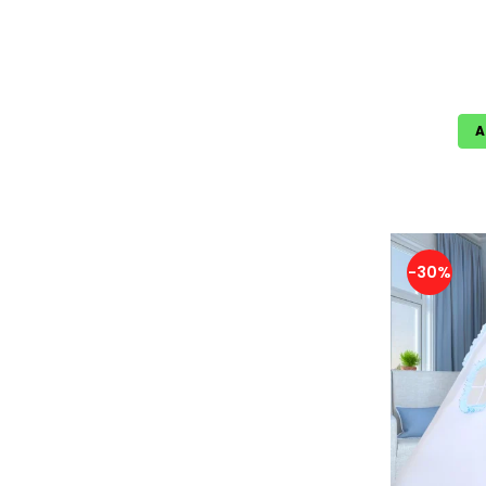
A
-30%