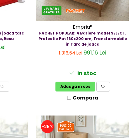
Empria®
e joaca tarc
PACHET POPULAR: 4 Bariere model SELECT,
a, Rosu
Protectie Pat 160x200 cm, Transformabile
in Tarc de joaca
Lei
991,16 Lei
1.316,64 Lei
In stoc
Adauga in cos
Compara
-25%