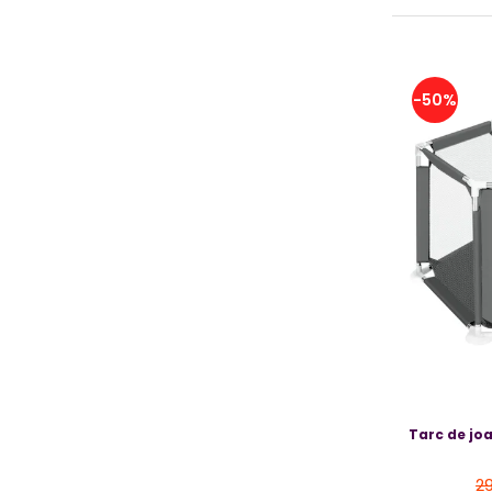
Resigilate
-50%
Tarc de joa
29