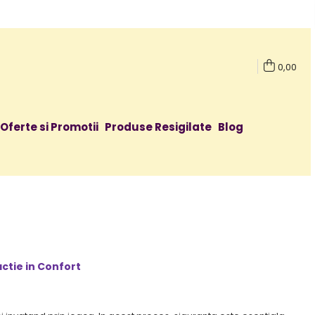
0,00
Oferte si Promotii
Produse Resigilate
Blog
actie in Confort