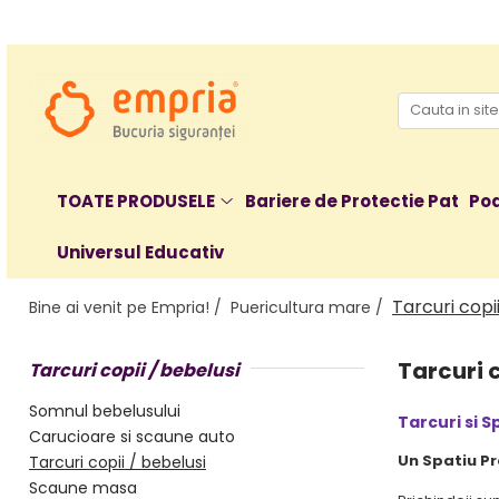
TOATE PRODUSELE
Protectii pat
Oferte Protectii Laterale Pat
Bariere protectie pentru pat
TOATE PRODUSELE
Bariere de Protectie Pat
Poa
Aparatori laterale patut bebe
Universul Educativ
Protectii mobilier
Banda protectie mobila copii
Tarcuri copi
Bine ai venit pe Empria! /
Puericultura mare /
Protectie colturi mobila copii
Sigurante pentru sertare si usi
Tarcuri c
Tarcuri copii / bebelusi
Sigurante geamuri si usi glisante
Kituri de siguranta pentru copii si
Somnul bebelusului
Tarcuri si S
bebelusi
Carucioare si scaune auto
Un Spatiu Pr
Tarcuri copii / bebelusi
Protectii casa
Scaune masa