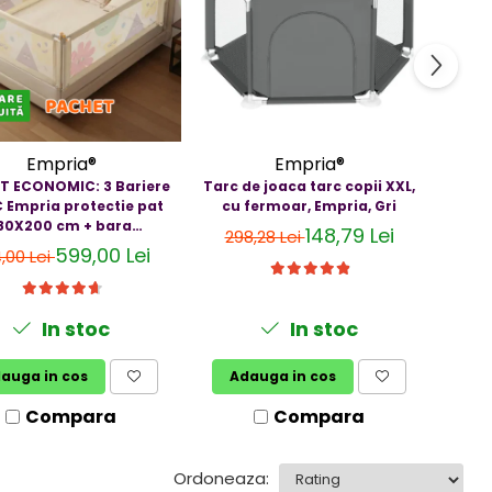
Empria®
Empria®
T ECONOMIC: 3 Bariere
Tarc de joaca tarc copii XXL,
PACH
 Empria protectie pat
cu fermoar, Empria, Gri
model
80X200 cm + bara
160x2
148,79 Lei
298,28 Lei
stabilizatoare
599,00 Lei
,00 Lei
1.
In stoc
In stoc
auga in cos
Adauga in cos
A
Compara
Compara
Ordoneaza: