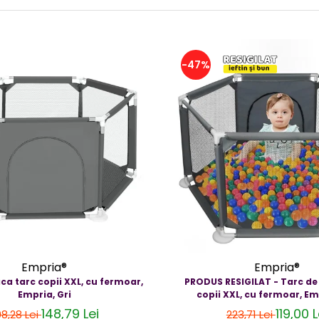
-47%
Empria®
Empria®
ca tarc copii XXL, cu fermoar,
PRODUS RESIGILAT - Tarc de
Empria, Gri
copii XXL, cu fermoar, Em
148,79 Lei
119,00 L
8,28 Lei
223,71 Lei