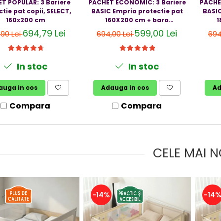
T POPULAR: 3 Bariere
PACHET ECONOMIC: 3 Bariere
PACHE
tie pat copii, SELECT,
BASIC Empria protectie pat
BASIC
160x200 cm
160X200 cm + bara
1
stabilizatoare
694,79 Lei
599,00 Lei
,90 Lei
694,00 Lei
694
In stoc
In stoc
auga in cos
Adauga in cos
Ad
Compara
Compara
CELE MAI N
-14%
-14