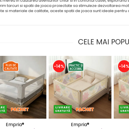
nt mereu in cautarea aventurilor chiar si in confortul casei, explorand 
rim tarcuri si spatii de joaca proiectate sa stimuleze dezvoltarea motor
ste si materiale de calitate, aceste spatii de joaca sunt ideale pentru o
CELE MAI POP
-14%
-14
Empria®
Empria®