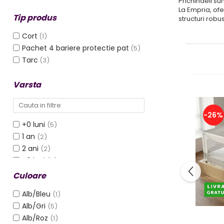
Prichindeii su
Protectii utile
La Empria, ofe
Tip produs
structuri robu
Poarta siguranta copii
Deflectoare pentru aer
Cort
(1)
conditionat
Pachet 4 bariere protectie pat
(5)
Tarc
(3)
Protectii exterior
Casti antifonice pentru copii si
Varsta
bebelusi
Echipament protectie bicicleta si
-26%
ski
+0 luni
(5)
Accesorii auto copii
1 an
(2)
2 ani
(2)
Haine & accesorii plaja
+6 luni
(2)
Haine plaja / inot
6-9 luni
(2)
Culoare
Ochelari de soare
9-12 luni
(2)
Palarii protectie UV
Alb/Bleu
(1)
Alb/Gri
(5)
Accesorii plaja
Alb/Roz
(1)