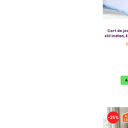
Cort de jo
stil indian,
A
-25%