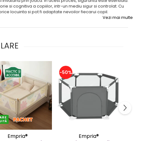
si invatand prin joaca. In acest proces, siguranta este esentiala.
ie si cognitiva a copiilor, intr-un mediu sigur si controlat. Cu
rice locuinta si pot fi adaptate nevoilor fiecarui copil.
Vezi mai multe
ULARE
%
-50%
-25
Empria®
Empria®