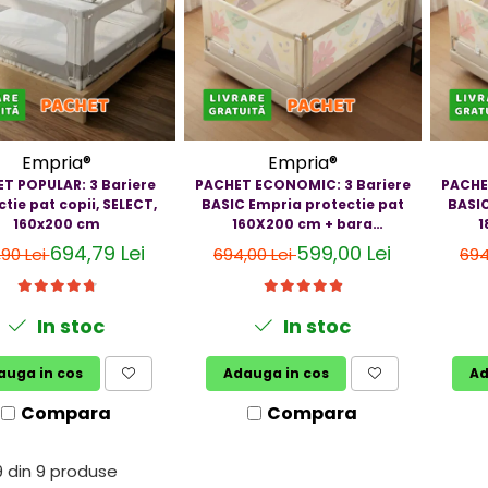
Empria®
Empria®
T POPULAR: 3 Bariere
PACHET ECONOMIC: 3 Bariere
PACHE
tie pat copii, SELECT,
BASIC Empria protectie pat
BASIC
160x200 cm
160X200 cm + bara
1
stabilizatoare
694,79 Lei
599,00 Lei
,90 Lei
694,00 Lei
694
In stoc
In stoc
auga in cos
Adauga in cos
Ad
Compara
Compara
9
din
9
produse