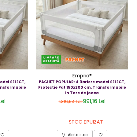
Empria®
odel SELECT,
PACHET POPULAR: 4 Bariere model SELECT,
ansformabile
Protectie Pat 150x200 cm, Transformabile
in Tarc de joaca
Lei
991,16 Lei
1.316,64 Lei
STOC EPUIZAT
Alerta stoc