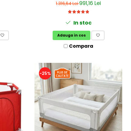
991,16 Lei
1.316,64 Lei
In stoc
Adauga in cos
Compara
-25%