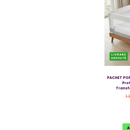
PACHET POP
Pro
Transf
1.
A