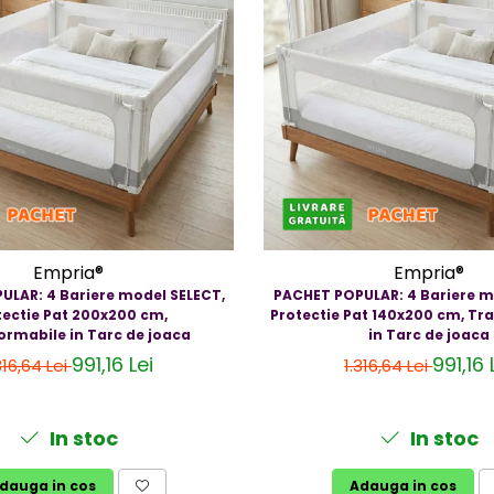
Empria®
Empria®
ULAR: 4 Bariere model SELECT,
PACHET POPULAR: 4 Bariere m
tectie Pat 200x200 cm,
Protectie Pat 140x200 cm, Tr
ormabile in Tarc de joaca
in Tarc de joaca
991,16 Lei
991,16 
316,64 Lei
1.316,64 Lei
In stoc
In stoc
dauga in cos
Adauga in cos