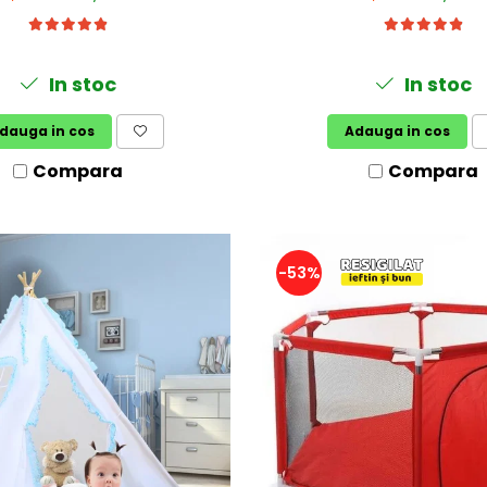
In stoc
In stoc
dauga in cos
Adauga in cos
Compara
Compara
-53%