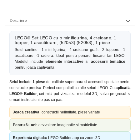
Descriere
LEGO® Set LEGO cu o minifigurina, 4 creioane, 1
topper, 1 ascutitoare, (52053) (52053), 1 piese
Setul contine: -1 minifigurina; -4 creioane grafit; -2 toppere; -1
ascutitoare; -1 radiera. Ideal pentru penarul fiecarui fan LEGO.
Modelul include
elemente interactive
si
accesorii tematice
pentru joaca captivanta.
Setul include
1 piese
de calitate superioara si accesorii speciale pentru
constructie precisa. Perfect compatibil cu alte seturi LEGO. Cu
aplicatia
LEGO® Builder
, cei mici pot vizualiza modelul 3D, salva progresul si
urmari instructiunile pas cu pas.
Joaca creativa:
constructii nelimitate, piese variate
Pentru 6+ ani:
dezvoltare imaginatie si motricitate
Experienta digitala:
LEGO Builder app cu zoom 3D