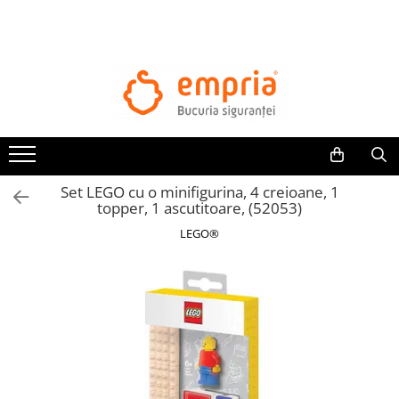
TOATE PRODUSELE
Protectii pat
Oferte Protectii Laterale Pat
Bariere protectie pentru pat
Aparatori laterale patut bebe
Set LEGO cu o minifigurina, 4 creioane, 1
Protectii mobilier
topper, 1 ascutitoare, (52053)
Banda protectie mobila copii
LEGO®
Protectie colturi mobila copii
Sigurante pentru sertare si usi
Sigurante geamuri si usi glisante
Kituri de siguranta pentru copii si
bebelusi
Protectii casa