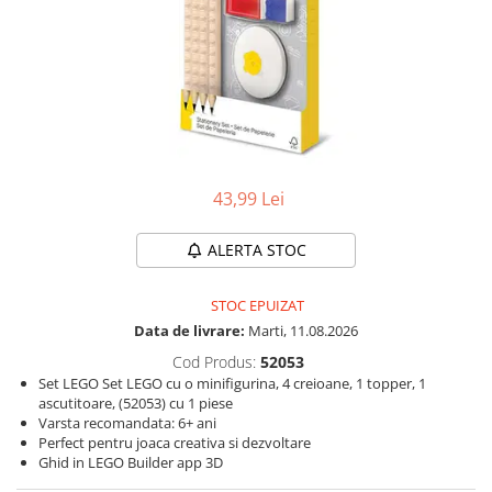
Protectii utile
Poarta siguranta copii
Deflectoare pentru aer conditionat
Protectii exterior
Casti antifonice pentru copii si
bebelusi
43,99 Lei
Echipament protectie bicicleta si
ski
ALERTA STOC
Accesorii auto copii
STOC EPUIZAT
Haine & accesorii plaja
Data de livrare:
Marti, 11.08.2026
Haine plaja / inot
Cod Produs:
52053
Ochelari de soare
Set LEGO Set LEGO cu o minifigurina, 4 creioane, 1 topper, 1
Palarii protectie UV
ascutitoare, (52053) cu 1 piese
Varsta recomandata: 6+ ani
Accesorii plaja
Perfect pentru joaca creativa si dezvoltare
Ghid in LEGO Builder app 3D
Puericultura mare