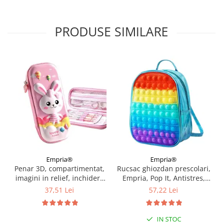
PRODUSE SIMILARE
Empria®
Empria®
Penar 3D, compartimentat,
Rucsac ghiozdan prescolari,
imagini in relief, inchidere
Empria, Pop It, Antistres,
cu fermoar, pentru scoala si
Rainbow
37,51 Lei
57,22 Lei
gradinita, Empria, Diverse
modele
IN STOC