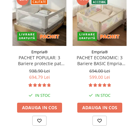
Covorase ortopedice senzoriale
Cuburi magnetice JollyHeap®
Rechizite scolare
LEGO
Stikere decorative si covoare
Stickere decorative
Empria®
Empria®
PACHET POPULAR: 3
PACHET ECONOMIC: 3
Covorase de joaca
Bariere protectie pat
Bariere BASIC Empria
copii, SELECT, 160x200
protectie pat 160X200 cm
pr
938,90 Lei
694,00 Lei
Ingrijire adulti
cm
+ bara stabilizatoare
694,79 Lei
599,00 Lei
Siguranta animale companie
IN STOC
IN STOC
Carduri Cadou
ADAUGA IN COS
ADAUGA IN COS
Propuneri Cadou
Produse Sub 50 Lei
Resigilate