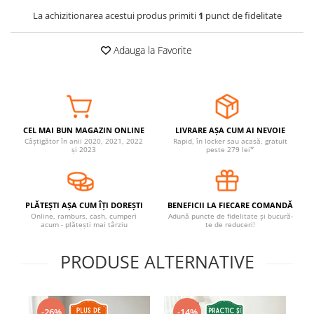
La achizitionarea acestui produs primiti
1
punct de fidelitate
Somnul bebelusului
Carucioare si scaune auto
Adauga la Favorite
Tarcuri copii / bebelusi
Scaune masa
Ingrijire bebe si mama
Igiena si ingrijire bebelusi
CEL MAI BUN MAGAZIN ONLINE
LIVRARE AȘA CUM AI NEVOIE
Câștigător în anii 2020, 2021, 2022
Rapid, în locker sau acasă, gratuit
Accesorii bebelusi / nou-nascuti
și 2023
peste 279 lei*
Perne si saltele bebelusi
Diversificare bebelusi
Baia bebelusului
PLĂTEȘTI AȘA CUM ÎȚI DOREȘTI
BENEFICII LA FIECARE COMANDĂ
Online, ramburs, cash, cumperi
Adună puncte de fidelitate și bucură-
Maternitate
acum - plătești mai târziu
te de reduceri!
Jucarii copii si jocuri educative
PRODUSE ALTERNATIVE
Jucarii dentitie
Jocuri educative
Jucarii bebelusi
-26%
-14%