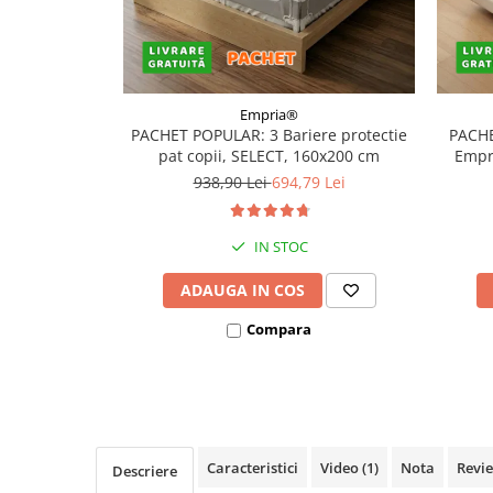
Covorase ortopedice senzoriale
Cuburi magnetice JollyHeap®
Rechizite scolare
LEGO
Empria®
PACHET POPULAR: 3 Bariere protectie
PACHE
Stikere decorative si covoare
pat copii, SELECT, 160x200 cm
Empri
938,90 Lei
694,79 Lei
Stickere decorative
Covorase de joaca
IN STOC
Ingrijire adulti
ADAUGA IN COS
Siguranta animale companie
Compara
Carduri Cadou
Propuneri Cadou
Produse Sub 50 Lei
Caracteristici
Video
(1)
Nota
Revi
Descriere
Resigilate