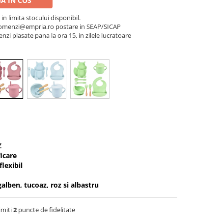
A IN COS
 in limita stocului disponibil.
a comenzi@empria.ro postare in SEAP/SICAP
nzi plasate pana la ora 15, in zilele lucratoare
Z
icare
flexibil
galben, tucoaz, roz si albastru
imiti
2
puncte de fidelitate