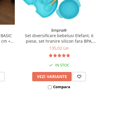
Empria®
 BASIC
Set diversificare bebelusi Elefant, 6
Recipient 
0 cm +
piese, set hranire silicon fara BPA,
suzeta silicon
Empria, Premium, Diverse culori
12 
135,02 Lei
IN STOC
VEZI VARIANTE
ADAU
Compara