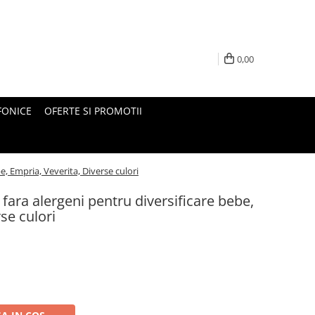
0,00
FONICE
OFERTE SI PROMOTII
e, Empria, Veverita, Diverse culori
 fara alergeni pentru diversificare bebe,
se culori