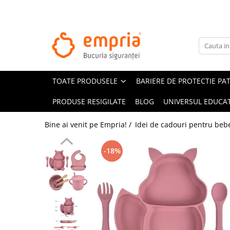
TOATE PRODUSELE
Protectii pat
Oferte Protectii Laterale Pat
TOATE PRODUSELE
BARIERE DE PROTECTIE PA
Bariere protectie pentru pat
Aparatori laterale patut bebe
PRODUSE RESIGILATE
BLOG
UNIVERSUL EDUCAT
Protectii mobilier
Bine ai venit pe Empria! /
Idei de cadouri pentru bebel
Banda protectie mobila copii
Protectie colturi mobila copii
-18%
Sigurante pentru sertare si usi
Sigurante geamuri si usi glisante
Kituri de siguranta pentru copii si
bebelusi
Protectii casa