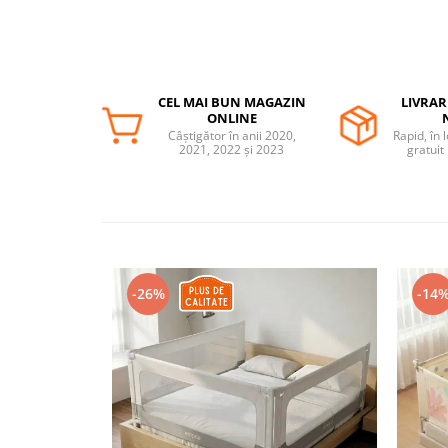
Somnul bebelusului
Carucioare si scaune auto
Tarcuri copii / bebelusi
Scaune masa
CEL MAI BUN MAGAZIN
LIVRAR
ONLINE
Câștigător în anii 2020,
Rapid, în 
Ingrijire bebe si mama
2021, 2022 și 2023
gratuit
Igiena si ingrijire bebelusi
Accesorii bebelusi / nou-nascuti
Perne si saltele bebelusi
Diversificare bebelusi
Baia bebelusului
-26%
-14
Maternitate
Jucarii copii si jocuri educative
Jucarii dentitie
Jocuri educative
Jucarii bebelusi