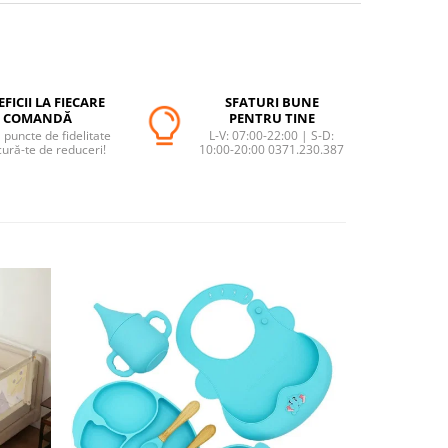
FICII LA FIECARE
SFATURI BUNE
COMANDĂ
PENTRU TINE
puncte de fidelitate
L-V: 07:00-22:00 | S-D:
cură-te de reduceri!
10:00-20:00 0371.230.387