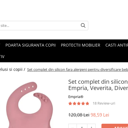
T
POARTA SIGURANTA COPII
PROTECTII MOBILIER
CASTI ANTI
IV
usi si copii /
Set complet din silicon fara alergeni pentru diversificare beb
Set complet din silicon
Empria, Veverita, Diver
Empria®
18 Review-uri
120,08 Lei
98,59 Lei