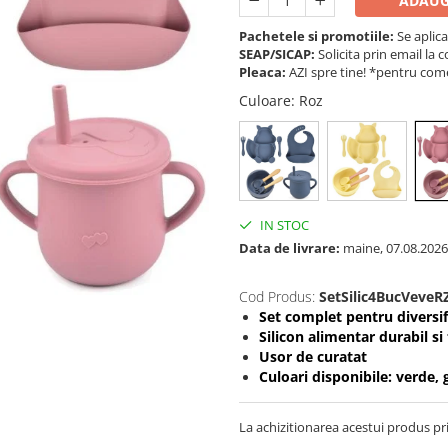
ADAUG
Pachetele si promotiile:
Se aplica
SEAP/SICAP:
Solicita prin email l
Pleaca:
AZI spre tine! *pentru come
Culoare
: Roz
IN STOC
Data de livrare:
maine, 07.08.2026
Cod Produs:
SetSilic4BucVeveR
Set complet pentru diversif
Silicon alimentar durabil si 
Usor de curatat
Culoari disponibile: verde, 
La achizitionarea acestui produs pr