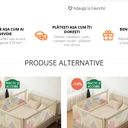
Adauga la Favorite
PLĂTEȘTI AȘA CUM ÎȚI
E AȘA CUM AI
BENE
DOREȘTI
NEVOIE
Online, ramburs, cash,
locker sau acasă,
Adună 
cumperi acum - plătești
 peste 279 lei*
și bu
mai târziu
PRODUSE ALTERNATIVE
%
-14%