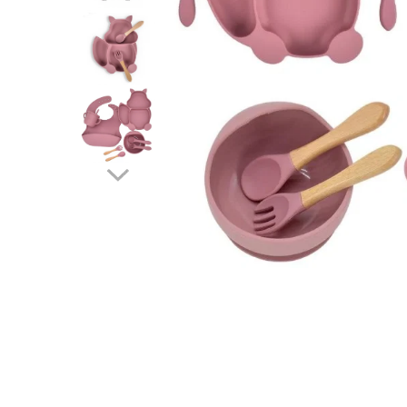
Protectii utile
Poarta siguranta copii
Deflectoare pentru aer conditionat
Protectii exterior
Casti antifonice pentru copii si
bebelusi
Echipament protectie bicicleta si
ski
Accesorii auto copii
Haine & accesorii plaja
Haine plaja / inot
Ochelari de soare
Palarii protectie UV
Accesorii plaja
Puericultura mare