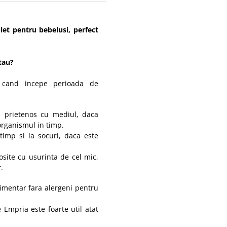
et pentru bebelusi, perfect
tau?
i cand incepe perioada de
l prietenos cu mediul, daca
organismul in timp.
 timp si la socuri, daca este
osite cu usurinta de cel mic,
.
limentar fara alergeni pentru
 Empria este foarte util atat