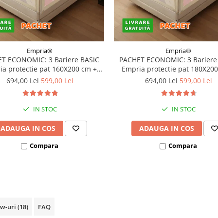
Empria®
Empria®
T ECONOMIC: 3 Bariere BASIC
PACHET ECONOMIC: 3 Bariere
a protectie pat 160X200 cm +
Empria protectie pat 180X20
bara stabilizatoare
bara stabilizatoare
694,00 Lei
599,00 Lei
694,00 Lei
599,00 Lei
IN STOC
IN STOC
ADAUGA IN COS
ADAUGA IN COS
Compara
Compara
ew-uri
(18)
FAQ