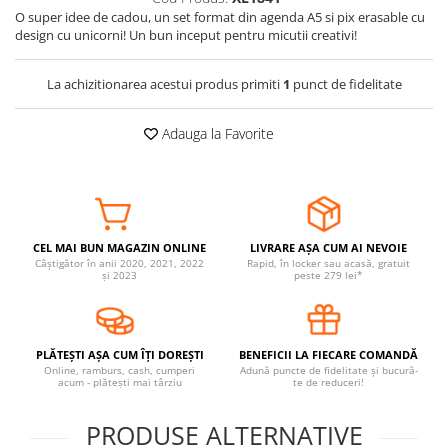
O super idee de cadou, un set format din agenda A5 si pix erasable cu
Somnul bebelusului
design cu unicorni! Un bun inceput pentru micutii creativi!
Carucioare si scaune auto
Tarcuri copii / bebelusi
La achizitionarea acestui produs primiti
1
punct de fidelitate
Scaune masa
Adauga la Favorite
Ingrijire bebe si mama
Igiena si ingrijire bebelusi
Accesorii bebelusi / nou-nascuti
Perne si saltele bebelusi
CEL MAI BUN MAGAZIN ONLINE
LIVRARE AȘA CUM AI NEVOIE
Diversificare bebelusi
Câștigător în anii 2020, 2021, 2022
Rapid, în locker sau acasă, gratuit
și 2023
peste 279 lei*
Baia bebelusului
Maternitate
PLĂTEȘTI AȘA CUM ÎȚI DOREȘTI
BENEFICII LA FIECARE COMANDĂ
Jucarii copii si jocuri educative
Online, ramburs, cash, cumperi
Adună puncte de fidelitate și bucură-
acum - plătești mai târziu
te de reduceri!
Jucarii dentitie
Jocuri educative
PRODUSE ALTERNATIVE
Jucarii bebelusi