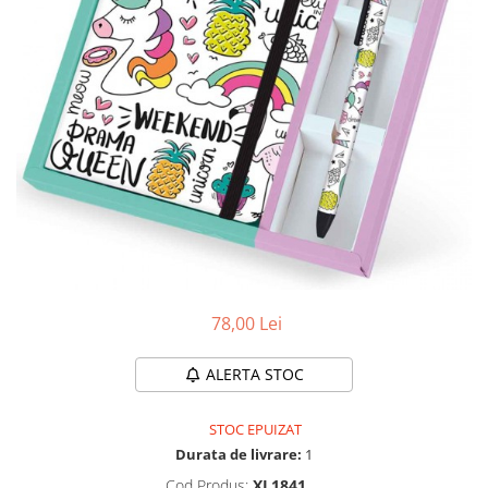
Protectii utile
Poarta siguranta copii
Deflectoare pentru aer conditionat
Protectii exterior
Casti antifonice pentru copii si
bebelusi
Echipament protectie bicicleta si
ski
Accesorii auto copii
Haine & accesorii plaja
78,00 Lei
Haine plaja / inot
Ochelari de soare
ALERTA STOC
Palarii protectie UV
Accesorii plaja
STOC EPUIZAT
Durata de livrare:
1
Puericultura mare
Cod Produs:
XL1841