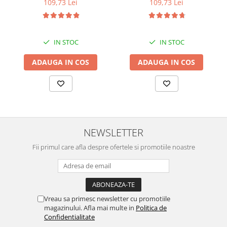
109,73 Lei
109,73 Lei
niveluri, retractabil, Alb
IN STOC
IN STOC
ADAUGA IN COS
ADAUGA IN COS
NEWSLETTER
Fii primul care afla despre ofertele si promotiile noastre
Vreau sa primesc newsletter cu promotiile
magazinului. Afla mai multe in
Politica de
Confidentialitate