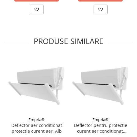
PRODUSE SIMILARE
Empria®
Empria®
Deflector aer conditionat
Deflector pentru protectie
protectie curent aer, Alb
curent aer conditionat,
Empria, ajustabil pe 4