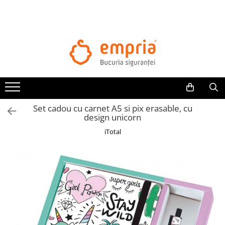
TOATE PRODUSELE
Protectii pat
Oferte Protectii Laterale Pat
Bariere protectie pentru pat
Aparatori laterale patut bebe
Set cadou cu carnet A5 si pix erasable, cu
Protectii mobilier
design unicorn
Banda protectie mobila copii
iTotal
Protectie colturi mobila copii
Sigurante pentru sertare si usi
Sigurante geamuri si usi glisante
Kituri de siguranta pentru copii si
bebelusi
Protectii casa