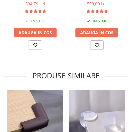
bara stabilizatoare
694,79 Lei
599,00 Lei
IN STOC
IN STOC
ADAUGA IN COS
ADAUGA IN COS
PRODUSE SIMILARE