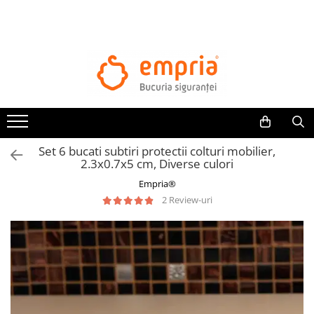
TOATE PRODUSELE
Protectii pat
Oferte Protectii Laterale Pat
Bariere protectie pentru pat
Aparatori laterale patut bebe
Set 6 bucati subtiri protectii colturi mobilier,
Protectii mobilier
2.3x0.7x5 cm, Diverse culori
Banda protectie mobila copii
Empria®
Protectie colturi mobila copii
2 Review-uri
Sigurante pentru sertare si usi
Sigurante geamuri si usi glisante
Kituri de siguranta pentru copii si
bebelusi
Protectii casa