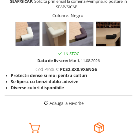
SEAP/SICAP:
Solicita prin email la comenzi@empria.ro postare in
SEAP/SICAP
Somnul bebelusului
Carucioare si scaune auto
Culoare
: Negru
Tarcuri copii / bebelusi
Scaune masa
Ingrijire bebe si mama
IN STOC
Igiena si ingrijire bebelusi
Data de livrare:
Marti, 11.08.2026
Accesorii bebelusi / nou-nascuti
Cod Produs:
PCS2.3X0.9X5NG6
Perne si saltele bebelusi
Protectii dense si moi pentru colturi
Diversificare bebelusi
Se lipesc cu benzi dublu-adezive
Baia bebelusului
Diverse culori disponibile
Maternitate
Adauga la Favorite
Jucarii copii si jocuri educative
Jucarii dentitie
Jocuri educative
Jucarii bebelusi