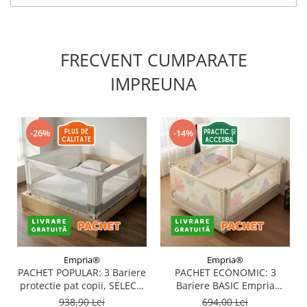
FRECVENT CUMPARATE
IMPREUNA
-26%
-14%
Empria®
Empria®
PACHET POPULAR: 3 Bariere
PACHET ECONOMIC: 3
protectie pat copii, SELECT,
Bariere BASIC Empria
160x200 cm
protectie pat 160X200 cm +
938,90 Lei
694,00 Lei