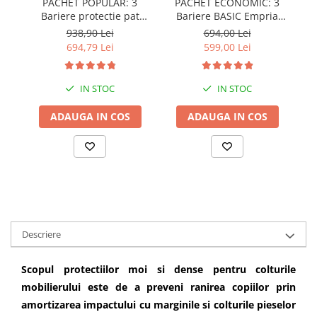
PACHET POPULAR: 3
PACHET ECONOMIC: 3
Bariere protectie pat
Bariere BASIC Empria
copii, SELECT, 160x200
protectie pat 160X200 cm
pr
938,90 Lei
694,00 Lei
cm
+ bara stabilizatoare
694,79 Lei
599,00 Lei
IN STOC
IN STOC
ADAUGA IN COS
ADAUGA IN COS
Descriere
Scopul protectiilor moi si dense pentru colturile
mobilierului este de a preveni ranirea copiilor prin
amortizarea impactului cu marginile si colturile pieselor