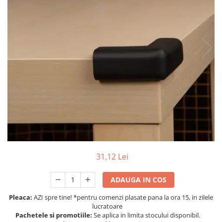
Protectii utile
Poarta siguranta copii
Deflectoare pentru aer conditionat
Protectii exterior
Casti antifonice pentru copii si
bebelusi
Echipament protectie bicicleta si
ski
Accesorii auto copii
Haine & accesorii plaja
31,12 Lei
Haine plaja / inot
Ochelari de soare
ADAUGA IN COS
Palarii protectie UV
Accesorii plaja
Pleaca:
AZI spre tine! *pentru comenzi plasate pana la ora 15, in zilele
lucratoare
Pachetele si promotiile:
Se aplica in limita stocului disponibil.
Puericultura mare