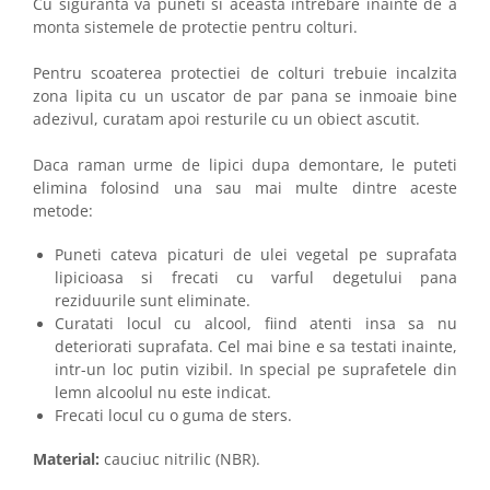
Cu siguranta va puneti si aceasta intrebare inainte de a
monta sistemele de protectie pentru colturi.
Pentru scoaterea protectiei de colturi trebuie incalzita
zona lipita cu un uscator de par pana se inmoaie bine
adezivul, curatam apoi resturile cu un obiect ascutit.
Daca raman urme de lipici dupa demontare, le puteti
elimina folosind una sau mai multe dintre aceste
metode:
Puneti cateva picaturi de ulei vegetal pe suprafata
lipicioasa si frecati cu varful degetului pana
reziduurile sunt eliminate.
Curatati locul cu alcool, fiind atenti insa sa nu
deteriorati suprafata. Cel mai bine e sa testati inainte,
intr-un loc putin vizibil. In special pe suprafetele din
lemn alcoolul nu este indicat.
Frecati locul cu o guma de sters.
Material:
cauciuc nitrilic (NBR).