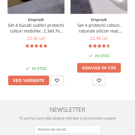
Empria®
Empria®
Set 4 bucati subtiri protectii
Set 4 protectii colturi,
colturi mobilier, 2.3x0.7x5
rotunde silicon mat,
cm, Diverse culori
3x2.3x2.0 cm
22,36 Lei
22,96 Lei
IN STOC
ADAUGA IN COS
IN STOC
VEZI VARIANTE
NEWSLETTER
Fii primul care afla despre ofertele si promotiile noastre