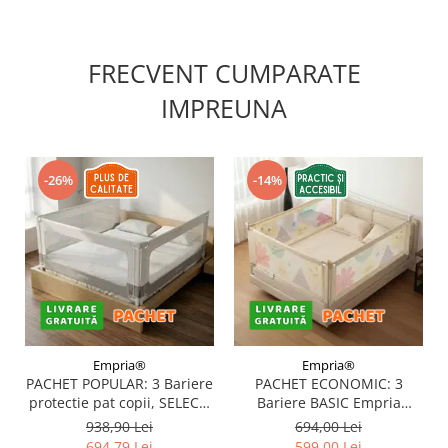
FRECVENT CUMPARATE
IMPREUNA
-26%
-14%
Empria®
Empria®
PACHET POPULAR: 3 Bariere
PACHET ECONOMIC: 3
protectie pat copii, SELECT,
Bariere BASIC Empria
160x200 cm
protectie pat 160X200 cm +
938,90 Lei
694,00 Lei
bara stabilizatoare
694,79 Lei
599,00 Lei