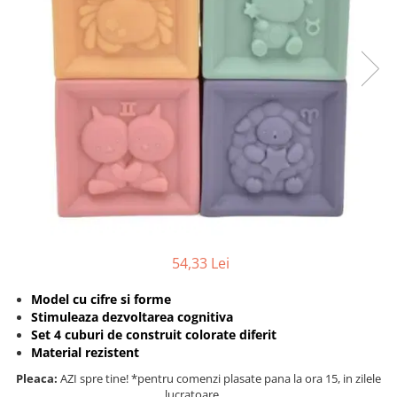
Protectii utile
Poarta siguranta copii
Deflectoare pentru aer conditionat
Protectii exterior
Casti antifonice pentru copii si
bebelusi
Echipament protectie bicicleta si
ski
Accesorii auto copii
Haine & accesorii plaja
54,33 Lei
Haine plaja / inot
Model cu cifre si forme
Ochelari de soare
Stimuleaza dezvoltarea cognitiva
Palarii protectie UV
Set 4 cuburi de construit colorate diferit
Accesorii plaja
Material rezistent
Pleaca:
AZI spre tine! *pentru comenzi plasate pana la ora 15, in zilele
Puericultura mare
lucratoare