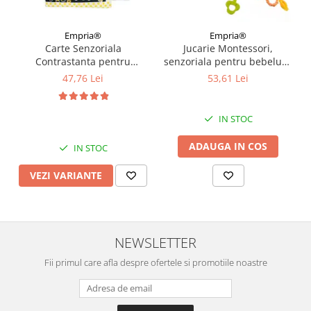
Empria®
Empria®
Carte Senzoriala
Jucarie Montessori,
Contrastanta pentru
senzoriala pentru bebelusi,
Bebelusi Explorarea
dentitie, Empria, Elefant
47,76 Lei
53,61 Lei
Contrastelor, 18.5 x 15 x 3
Verde
cm, Diverse modele
IN STOC
ADAUGA IN COS
IN STOC
VEZI VARIANTE
NEWSLETTER
Fii primul care afla despre ofertele si promotiile noastre