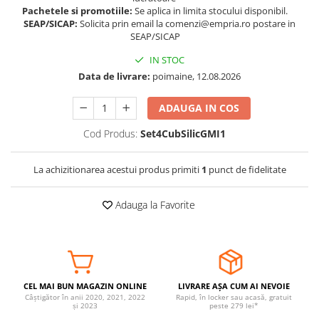
Pachetele si promotiile:
Se aplica in limita stocului disponibil.
Somnul bebelusului
SEAP/SICAP:
Solicita prin email la comenzi@empria.ro postare in
Carucioare si scaune auto
SEAP/SICAP
Tarcuri copii / bebelusi
IN STOC
Scaune masa
Data de livrare:
poimaine, 12.08.2026
Ingrijire bebe si mama
ADAUGA IN COS
Igiena si ingrijire bebelusi
Cod Produs:
Set4CubSilicGMI1
Accesorii bebelusi / nou-nascuti
Perne si saltele bebelusi
La achizitionarea acestui produs primiti
1
punct de fidelitate
Diversificare bebelusi
Baia bebelusului
Adauga la Favorite
Maternitate
Jucarii copii si jocuri educative
Jucarii dentitie
CEL MAI BUN MAGAZIN ONLINE
LIVRARE AȘA CUM AI NEVOIE
Jocuri educative
Câștigător în anii 2020, 2021, 2022
Rapid, în locker sau acasă, gratuit
și 2023
peste 279 lei*
Jucarii bebelusi