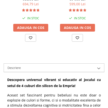
cm
+ bara stabilizatoare
694,79 Lei
599,00 Lei
IN STOC
IN STOC
ADAUGA IN COS
ADAUGA IN COS
Descriere
Descopera universul vibrant si educativ al jocului cu
setul de 4 cuburi din silicon de la Empria!
Aceast set fascinant pentru bebelusi nu este doar o
explozie de culori si forme, ci si o modalitate excelenta de
a stimula dezvoltarea cognitiva si motricitatea fina a celor