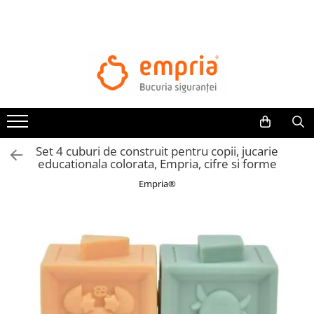
TOATE PRODUSELE
Protectii pat
Oferte Protectii Laterale Pat
Bariere protectie pentru pat
Aparatori laterale patut bebe
Set 4 cuburi de construit pentru copii, jucarie
Protectii mobilier
educationala colorata, Empria, cifre si forme
Banda protectie mobila copii
Empria®
Protectie colturi mobila copii
Sigurante pentru sertare si usi
Sigurante geamuri si usi glisante
Kituri de siguranta pentru copii si
bebelusi
Protectii casa