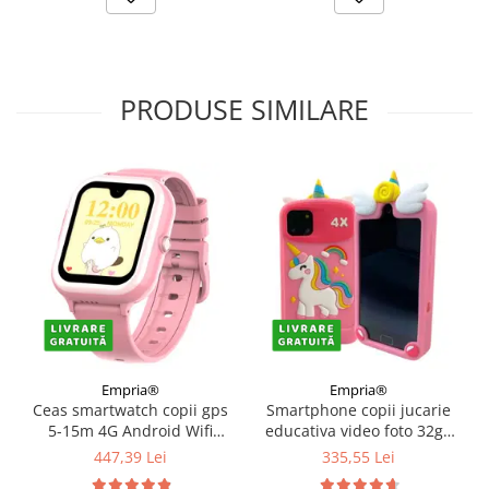
PRODUSE SIMILARE
Empria®
Empria®
Ceas smartwatch copii gps
Smartphone copii jucarie
5-15m 4G Android Wifi
educativa video foto 32gb
AMOLED 1.72in, Roz
TF card rezolutie 480*800
447,39 Lei
335,55 Lei
display 10cm, Diverse culori