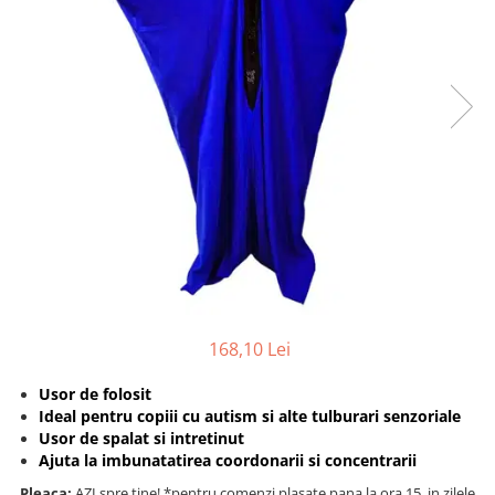
Protectii utile
Poarta siguranta copii
Deflectoare pentru aer conditionat
Protectii exterior
Casti antifonice pentru copii si
bebelusi
Echipament protectie bicicleta si
ski
Accesorii auto copii
Haine & accesorii plaja
168,10 Lei
Haine plaja / inot
Ochelari de soare
Usor de folosit
Palarii protectie UV
Ideal pentru
copiii cu autism si alte tulburari senzoriale
Accesorii plaja
Usor de spalat si intretinut
Ajuta la imbunatatirea coordonarii si concentrarii
Puericultura mare
Pleaca:
AZI spre tine! *pentru comenzi plasate pana la ora 15, in zilele