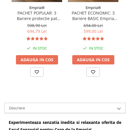
Empria®
Empria®
PACHET POPULAR: 3
PACHET ECONOMIC: 3
Bariere protectie pat
Bariere BASIC Empria
copii, SELECT, 160x200
protectie pat 160X200 cm
pr
938,90 Lei
694,00 Lei
cm
+ bara stabilizatoare
694,79 Lei
599,00 Lei
IN STOC
IN STOC
ADAUGA IN COS
ADAUGA IN COS
Descriere
Experimenteaza senzatia inedita si relaxanta oferita de
Sacul Senzorial pentru Corp de la Empria!