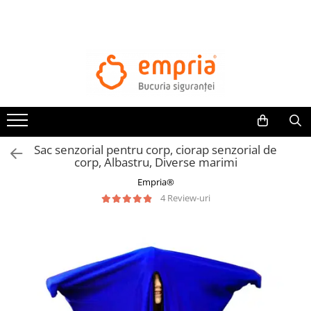
TOATE PRODUSELE
Protectii pat
Oferte Protectii Laterale Pat
Bariere protectie pentru pat
Aparatori laterale patut bebe
Sac senzorial pentru corp, ciorap senzorial de
Protectii mobilier
corp, Albastru, Diverse marimi
Banda protectie mobila copii
Empria®
Protectie colturi mobila copii
4 Review-uri
Sigurante pentru sertare si usi
Sigurante geamuri si usi glisante
Kituri de siguranta pentru copii si
bebelusi
Protectii casa