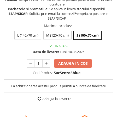
lucratoare
Somnul bebelusului
Pachetele si promotiile:
Se aplica in limita stocului disponibil.
Carucioare si scaune auto
SEAP/SICAP:
Solicita prin email la comenzi@empria.ro postare in
SEAP/SICAP
Tarcuri copii / bebelusi
Marime produs
:
Scaune masa
L (140x70 cm)
M (120x70 cm)
S (100x70 cm)
Ingrijire bebe si mama
IN STOC
Igiena si ingrijire bebelusi
Data de livrare:
Luni, 10.08.2026
Accesorii bebelusi / nou-nascuti
Perne si saltele bebelusi
ADAUGA IN COS
Diversificare bebelusi
Cod Produs:
SacSenzoSblue
Baia bebelusului
Maternitate
La achizitionarea acestui produs primiti
4
puncte de fidelitate
Jucarii copii si jocuri educative
Adauga la Favorite
Jucarii dentitie
Jocuri educative
Jucarii bebelusi