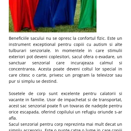
Beneficiile sacului nu se opresc la confortul fizic. Este un
instrument exceptional pentru copiii cu autism si alte
tulburari senzoriale. In momentele in care stimulii
exteriori pot deveni coplesitori, sacul ofera o evadare, un
sanctuar senzorial care incurajeaza calmul si
concentrarea. Acesta poate deveni coltul lor special in
care citesc o carte, privesc un program la televizor sau
pur si simplu se destind.
Sosetele de corp sunt excelente pentru calatorii si
vacante in familie. Usor de impachetat si de transportat,
acest sac senzorial poate fi un tovaras de nadejde pentru
orice escapada, oferind copilului un refugiu oriunde s-ar
afla.
Sacul senzorial pentru corp reprezinta mai mult decat un
simplu accesoriu. Este o punte catre o lume in care copiii