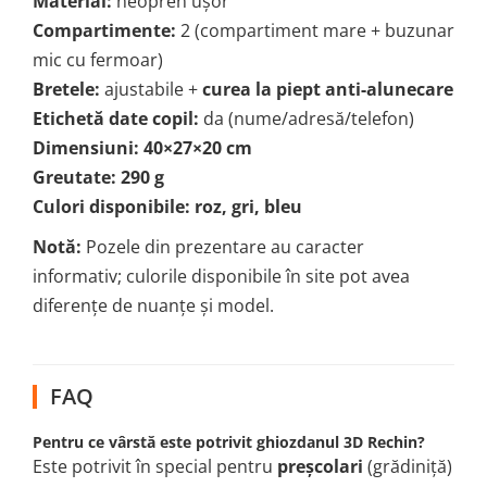
Material:
neopren ușor
Compartimente:
2 (compartiment mare + buzunar
mic cu fermoar)
Bretele:
ajustabile +
curea la piept anti-alunecare
Etichetă date copil:
da (nume/adresă/telefon)
Dimensiuni:
40×27×20 cm
Greutate:
290 g
Culori disponibile:
roz, gri, bleu
Notă:
Pozele din prezentare au caracter
informativ; culorile disponibile în site pot avea
diferențe de nuanțe și model.
FAQ
Pentru ce vârstă este potrivit ghiozdanul 3D Rechin?
Este potrivit în special pentru
preșcolari
(grădiniță)