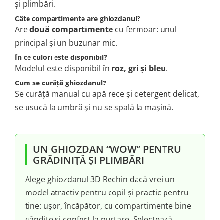
și plimbări.
Câte compartimente are ghiozdanul?
Are
două compartimente
cu fermoar: unul
principal și un buzunar mic.
În ce culori este disponibil?
Modelul este disponibil în
roz, gri și bleu
.
Cum se curăță ghiozdanul?
Se curăță manual cu apă rece și detergent delicat,
se usucă la umbră și nu se spală la mașină.
UN GHIOZDAN “WOW” PENTRU
GRĂDINIȚĂ ȘI PLIMBĂRI
Alege ghiozdanul 3D Rechin dacă vrei un
model atractiv pentru copil și practic pentru
tine: ușor, încăpător, cu compartimente bine
gândite și confort la purtare. Selectează