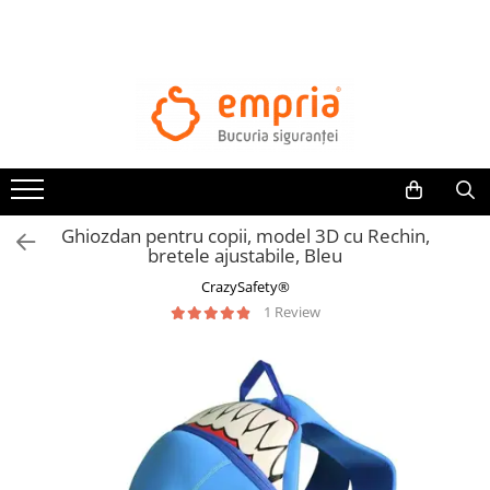
TOATE PRODUSELE
Protectii pat
Oferte Protectii Laterale Pat
Bariere protectie pentru pat
Aparatori laterale patut bebe
Ghiozdan pentru copii, model 3D cu Rechin,
Protectii mobilier
bretele ajustabile, Bleu
Banda protectie mobila copii
CrazySafety®
Protectie colturi mobila copii
1 Review
Sigurante pentru sertare si usi
Sigurante geamuri si usi glisante
Kituri de siguranta pentru copii si
bebelusi
Protectii casa