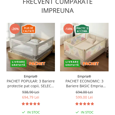
FRECVENT CUMPARATE
IMPREUNA
-26%
-14%
Empria®
Empria®
PACHET POPULAR: 3 Bariere
PACHET ECONOMIC: 3
protectie pat copii, SELECT,
Bariere BASIC Empria
160x200 cm
protectie pat 160X200 cm +
938,90 Lei
694,00 Lei
bara stabilizatoare
694,79 Lei
599,00 Lei
IN STOC
IN STOC