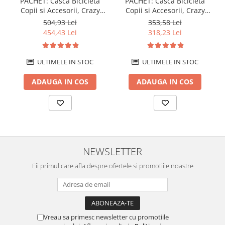
PACHET: Casca Bicicleta
PACHET: Casca Bicicleta
Copii si Accesorii, Crazy
Copii si Accesorii, Crazy
Dragon Negru
Dino Bleu
504,93 Lei
353,58 Lei
454,43 Lei
318,23 Lei
ULTIMELE IN STOC
ULTIMELE IN STOC
ADAUGA IN COS
ADAUGA IN COS
NEWSLETTER
Fii primul care afla despre ofertele si promotiile noastre
Vreau sa primesc newsletter cu promotiile