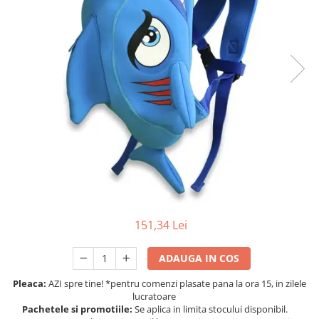
Protectii utile
Poarta siguranta copii
Deflectoare pentru aer conditionat
Protectii exterior
Casti antifonice pentru copii si
bebelusi
Echipament protectie bicicleta si
ski
Accesorii auto copii
Haine & accesorii plaja
151,34 Lei
Haine plaja / inot
Ochelari de soare
ADAUGA IN COS
Palarii protectie UV
Accesorii plaja
Pleaca:
AZI spre tine! *pentru comenzi plasate pana la ora 15, in zilele
lucratoare
Pachetele si promotiile:
Se aplica in limita stocului disponibil.
Puericultura mare