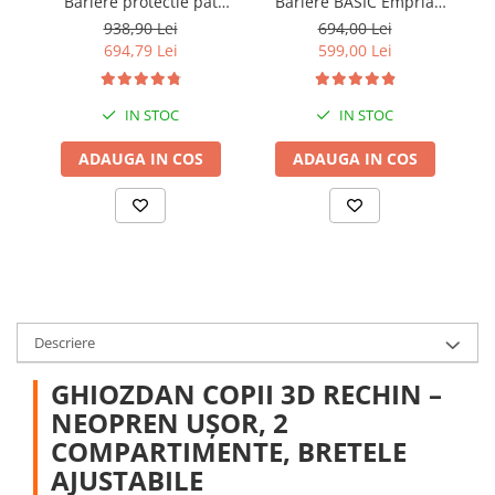
Bariere protectie pat
Bariere BASIC Empria
copii, SELECT, 160x200
protectie pat 160X200 cm
pr
938,90 Lei
694,00 Lei
cm
+ bara stabilizatoare
694,79 Lei
599,00 Lei
IN STOC
IN STOC
ADAUGA IN COS
ADAUGA IN COS
Descriere
GHIOZDAN COPII 3D RECHIN –
NEOPREN UȘOR, 2
COMPARTIMENTE, BRETELE
AJUSTABILE