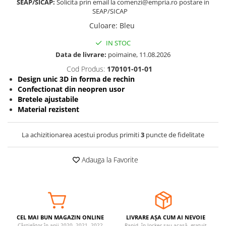
SEAP/SICAP:
Solicita prin email la comenzi@empria.ro postare in
SEAP/SICAP
Somnul bebelusului
Carucioare si scaune auto
Culoare
:
Bleu
Tarcuri copii / bebelusi
IN STOC
Scaune masa
Data de livrare:
poimaine, 11.08.2026
Cod Produs:
170101-01-01
Ingrijire bebe si mama
Design unic 3D in forma de rechin
Confectionat din neopren usor
Igiena si ingrijire bebelusi
Bretele ajustabile
Accesorii bebelusi / nou-nascuti
Material rezistent
Perne si saltele bebelusi
Diversificare bebelusi
La achizitionarea acestui produs primiti
3
puncte de fidelitate
Baia bebelusului
Maternitate
Adauga la Favorite
Jucarii copii si jocuri educative
Jucarii dentitie
Jocuri educative
CEL MAI BUN MAGAZIN ONLINE
LIVRARE AȘA CUM AI NEVOIE
Jucarii bebelusi
Câștigător în anii 2020, 2021, 2022
Rapid, în locker sau acasă, gratuit