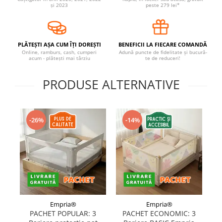
și 2023
peste 279 lei*
Covorase ortopedice senzoriale
Cuburi magnetice JollyHeap®
Rechizite scolare
PLĂTEȘTI AȘA CUM ÎȚI DOREȘTI
BENEFICII LA FIECARE COMANDĂ
LEGO
Online, ramburs, cash, cumperi
Adună puncte de fidelitate și bucură-
acum - plătești mai târziu
te de reduceri!
Stikere decorative si covoare
PRODUSE ALTERNATIVE
Stickere decorative
Covorase de joaca
Ingrijire adulti
-26%
-14%
Siguranta animale companie
Carduri Cadou
Propuneri Cadou
Produse Sub 50 Lei
Empria®
Empria®
PACHET POPULAR: 3
PACHET ECONOMIC: 3
Resigilate