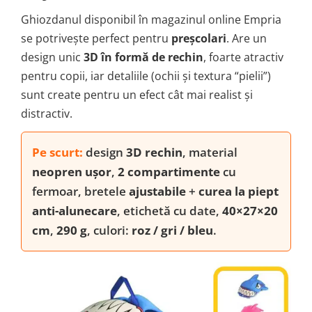
Ghiozdanul disponibil în magazinul online Empria
se potrivește perfect pentru
preșcolari
. Are un
design unic
3D în formă de rechin
, foarte atractiv
pentru copii, iar detaliile (ochii și textura “pielii”)
sunt create pentru un efect cât mai realist și
distractiv.
Pe scurt:
design
3D rechin
, material
neopren ușor
,
2 compartimente
cu
fermoar, bretele
ajustabile
+
curea la piept
anti-alunecare
, etichetă cu date,
40×27×20
cm
,
290 g
, culori:
roz / gri / bleu
.