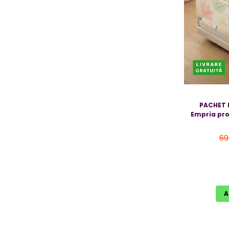
PACHET 
Empria pro
69
A