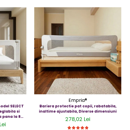
Empria®
model SELECT
Bariera protectie pat copii, rabatabila,
eglabila si
inaltime ajustabila, Diverse dimensiuni
a pana la 88
278,02 Lei
uni
Lei