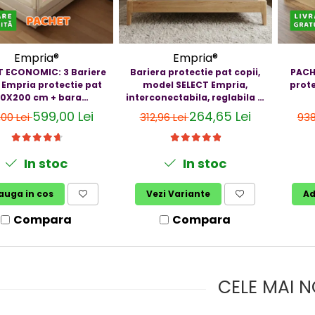
Empria®
Empria®
 ECONOMIC: 3 Bariere
Bariera protectie pat copii,
PACH
 Empria protectie pat
model SELECT Empria,
prote
80X200 cm + bara
interconectabila, reglabila si
stabilizatoare
culisanta, inaltime ajustabila
599,00 Lei
264,65 Lei
,00 Lei
312,96 Lei
938
pana la 88 cm, Diverse
dimensiuni
In stoc
In stoc
auga in cos
Vezi Variante
Ad
Compara
Compara
CELE MAI N