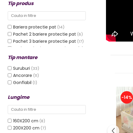
Tip produs
Protectii utile
Poarta siguranta copii
Deflectoare pentru aer
conditionat
Bariera protectie pat
(14)
Pachet 2 bariere protectie pat
(6)
Protectii exterior
Pachet 3 bariere protectie pat
(17)
Pachet 4 bariere protectie pat
(5)
Casti antifonice pentru copii si
bebelusi
Accesorii
(6)
Tip montare
Echipament protectie bicicleta si
Aparatoare laterala pat
(3)
Suruburi
ski
(33)
Ancorare
(11)
Accesorii auto copii
Gonflabil
(1)
Haine & accesorii plaja
Lungime
-14%
Haine plaja / inot
Ochelari de soare
Palarii protectie UV
160X200 cm
(8)
Accesorii plaja
200X200 cm
(7)