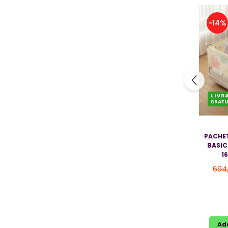
Jucarii bebelusi
Covorase ortopedice senzoriale
-14%
Cuburi magnetice JollyHeap®
Rechizite scolare
LEGO
Stikere decorative si covoare
Stickere decorative
Covorase de joaca
Ingrijire adulti
PACHET
BASIC
Siguranta animale companie
1
694
Carduri Cadou
Propuneri Cadou
Produse Sub 50 Lei
Ad