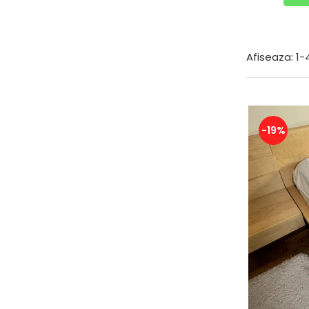
Resigilate
Afiseaza:
1-
-19%