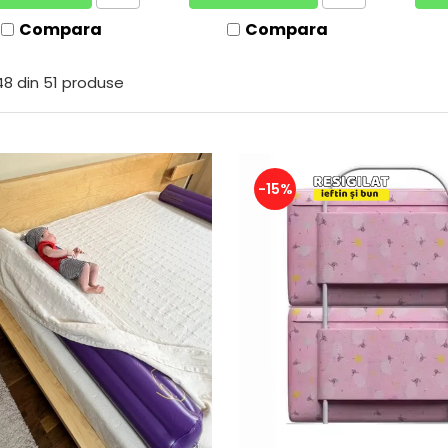
Compara
Compara
48
din
51
produse
-15%