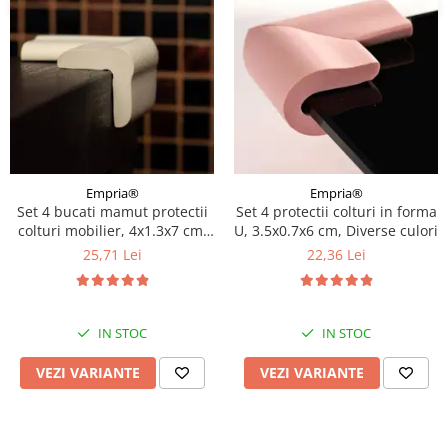
Empria®
Empria®
Set 4 bucati mamut protectii
Set 4 protectii colturi in forma
colturi mobilier, 4x1.3x7 cm,
U, 3.5x0.7x6 cm, Diverse culori
Diverse culori
25,71 Lei
22,36 Lei
IN STOC
IN STOC
VEZI VARIANTE
VEZI VARIANTE