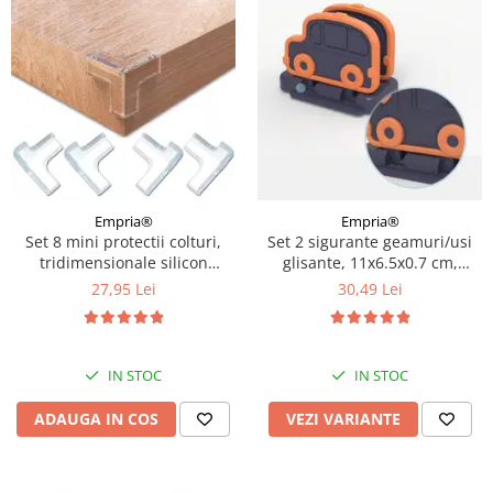
Empria®
Empria®
Set 8 mini protectii colturi,
Set 2 sigurante geamuri/usi
tridimensionale silicon
glisante, 11x6.5x0.7 cm,
transparent, 2.4x0.8x0.3 cm
Diverse culori
27,95 Lei
30,49 Lei
IN STOC
IN STOC
ADAUGA IN COS
VEZI VARIANTE