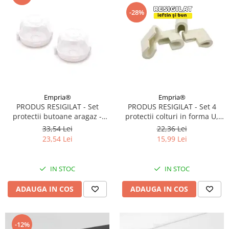
-28%
Empria®
Empria®
PRODUS RESIGILAT - Set 4
PRODUS RESIGILAT - Set
protectii colturi in forma U,
protectii butoane aragaz -
3.5x0.7x6 cm, Alb Fildes
plita, Empria, 2 bucati, 7.5x4.6
22,36 Lei
33,54 Lei
cm, Alb
15,99 Lei
23,54 Lei
IN STOC
IN STOC
ADAUGA IN COS
ADAUGA IN COS
-12%