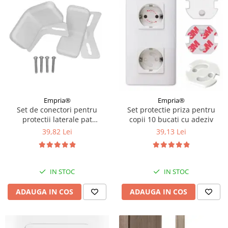
Empria®
Empria®
Set de conectori pentru
Set protectie priza pentru
protectii laterale pat
copii 10 bucati cu adeziv
PREMIUM XXL, 81-96 cm
39,82 Lei
39,13 Lei
IN STOC
IN STOC
ADAUGA IN COS
ADAUGA IN COS