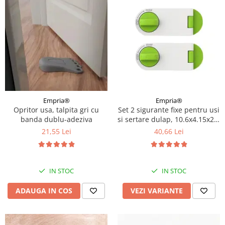
Empria®
Empria®
Opritor usa, talpita gri cu
Set 2 sigurante fixe pentru usi
banda dublu-adeziva
si sertare dulap, 10.6x4.15x2.2
cm, Diverse culori
21,55 Lei
40,66 Lei
IN STOC
IN STOC
ADAUGA IN COS
VEZI VARIANTE