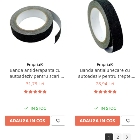
Empria®
Empria®
Banda antiderapanta cu
Banda antialunecare cu
autoadeziv pentru scari,
autoadeziv pentru trepte,
rezistenta la apa, PET, Diverse
rezistenta la apa, PVC, Diverse
31,73 Lei
28,94 Lei
dimensiuni
dimensiuni
IN STOC
IN STOC
ADAUGA IN COS
ADAUGA IN COS
1
2