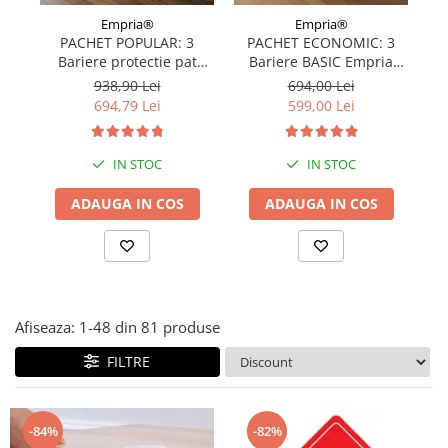
Covorase ortopedice senzoriale
Empria®
Empria®
PACHET POPULAR: 3
PACHET ECONOMIC: 3
Cuburi magnetice JollyHeap®
Bariere protectie pat
Bariere BASIC Empria
Rechizite scolare
copii, SELECT, 160x200
protectie pat 160X200 cm
pr
938,90 Lei
694,00 Lei
LEGO
cm
+ bara stabilizatoare
694,79 Lei
599,00 Lei
Stikere decorative si covoare
IN STOC
IN STOC
Stickere decorative
Covorase de joaca
ADAUGA IN COS
ADAUGA IN COS
Ingrijire adulti
Siguranta animale companie
Carduri Cadou
Afiseaza:
1-
48
din
81
produse
Propuneri Cadou
FILTRE
Produse Sub 50 Lei
-84%
-82%
Resigilate