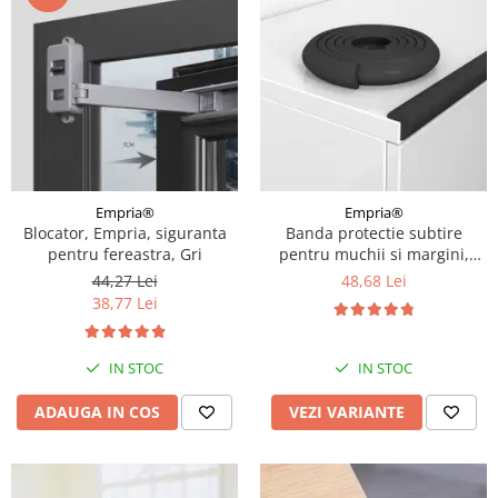
Empria®
Empria®
Blocator, Empria, siguranta
Banda protectie subtire
pentru fereastra, Gri
pentru muchii si margini,
2.3x0.9x200 cm, Diverse culori
44,27 Lei
48,68 Lei
38,77 Lei
IN STOC
IN STOC
ADAUGA IN COS
VEZI VARIANTE