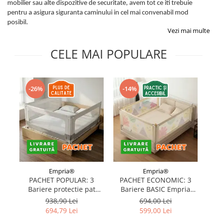
mobilier sau alte dispozitive de securitate, avem tot ce iti trebuie
Protectii utile
pentru a asigura siguranta caminului in cel mai convenabil mod
Poarta siguranta copii
posibil.
Vezi mai multe
Deflectoare pentru aer conditionat
CELE MAI POPULARE
Protectii exterior
Casti antifonice pentru copii si
bebelusi
-26%
-14%
Echipament protectie bicicleta si
ski
Accesorii auto copii
Haine & accesorii plaja
Haine plaja / inot
Ochelari de soare
Empria®
Empria®
Palarii protectie UV
PACHET POPULAR: 3
PACHET ECONOMIC: 3
Bariere protectie pat
Bariere BASIC Empria
Accesorii plaja
copii, SELECT, 160x200
protectie pat 160X200 cm
pr
938,90 Lei
694,00 Lei
cm
+ bara stabilizatoare
694,79 Lei
599,00 Lei
Puericultura mare