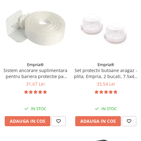
Empria®
Empria®
Sistem ancorare suplimentara
Set protectii butoane aragaz -
pentru bariera protectie pat
plita, Empria, 2 bucati, 7.5x4.6
copii
cm, Alb
31,67 Lei
33,54 Lei
IN STOC
IN STOC
ADAUGA IN COS
ADAUGA IN COS