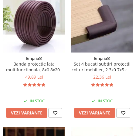
Empria®
Empria®
Banda protectie lata
Set 4 bucati subtiri protectii
multifunctionala, 8x0.8x200
colturi mobilier, 2.3x0.7x5 cm,
cm, Diverse culori
Diverse culori
49,89 Lei
22,36 Lei
IN STOC
IN STOC
VEZI VARIANTE
VEZI VARIANTE