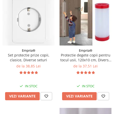
Empria®
Empria®
Set protectie prize copii,
Protectie degete copii pentru
clasice, Diverse seturi
tocul usii, 120x10 cm, Diverse
dimensiuni
de la 38,85 Lei
de la 37,51 Lei
IN STOC
IN STOC
VEZI VARIANTE
VEZI VARIANTE