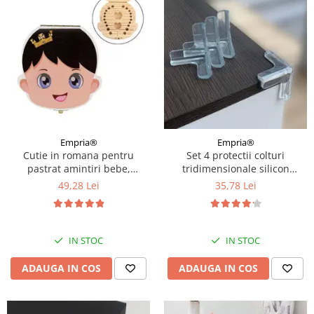
Empria®
Empria®
Cutie in romana pentru
Set 4 protectii colturi
pastrat amintiri bebe,
tridimensionale silicon
colorata, gravata
transparent, 4.5x1.5x0.5 cm
49,28 Lei
35,78 Lei
IN STOC
IN STOC
ADAUGA IN COS
ADAUGA IN COS