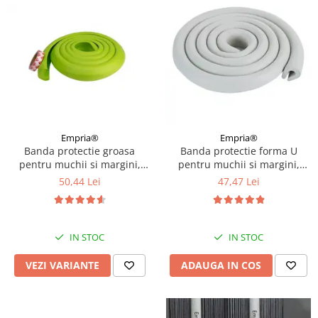
Empria®
Empria®
Banda protectie groasa
Banda protectie forma U
pentru muchii si margini,
pentru muchii si margini,
3.5x1.2x200 cm, Diverse culori
3.5x0.7x200 cm, Gri
50,44 Lei
47,47 Lei
IN STOC
IN STOC
VEZI VARIANTE
ADAUGA IN COS