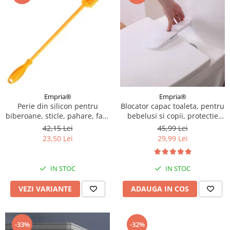
Empria®
Empria®
Perie din silicon pentru
Blocator capac toaleta, pentru
biberoane, sticle, pahare, fara
bebelusi si copii, protectie
BPA, sterilizabila, Empria,
was WC, Empria, siguranta
42,15 Lei
45,99 Lei
Diverse culori
WC, 22.3 x 7.5 x 3 cm, alb
23,50 Lei
29,99 Lei
IN STOC
IN STOC
VEZI VARIANTE
ADAUGA IN COS
-33%
-32%