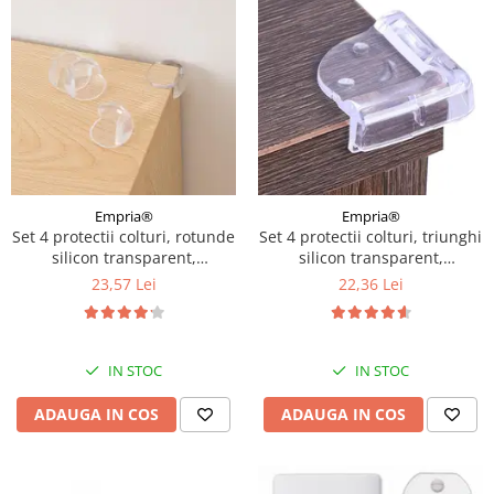
Empria®
Empria®
Set 4 protectii colturi, rotunde
Set 4 protectii colturi, triunghi
silicon transparent,
silicon transparent,
4.3x3.0x2.0 cm
4.2x1.9x0.8 cm
23,57 Lei
22,36 Lei
IN STOC
IN STOC
ADAUGA IN COS
ADAUGA IN COS