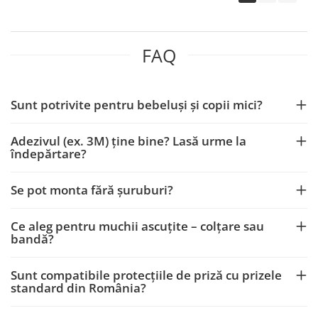
FAQ
Sunt potrivite pentru bebeluși și copii mici?
Adezivul (ex. 3M) ține bine? Lasă urme la
îndepărtare?
Se pot monta fără șuruburi?
Ce aleg pentru muchii ascuțite – colțare sau
bandă?
Sunt compatibile protecțiile de priză cu prizele
standard din România?