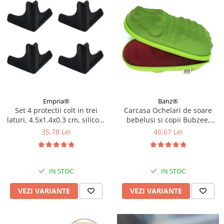
Empria®
Banz®
Set 4 protectii colt in trei
Carcasa Ochelari de soare
laturi, 4.5x1.4x0.3 cm, silicon,
bebelusi si copii Bubzee,
Diverse culori
Diverse culori
35,78 Lei
40,67 Lei
IN STOC
IN STOC
VEZI VARIANTE
VEZI VARIANTE