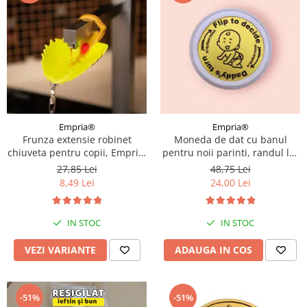
Empria®
Empria®
Frunza extensie robinet
Moneda de dat cu banul
chiuveta pentru copii, Empria,
pentru noii parinti, randul lui
Diverse culori
Mami sau al lui Tati, cadou
27,85 Lei
48,75 Lei
amuzant proaspetii parinti,
8,49 Lei
24,00 Lei
Empria, engleza
IN STOC
IN STOC
VEZI VARIANTE
ADAUGA IN COS
-51%
-51%