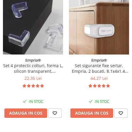
Empria®
Empria®
Set 4 protectii colturi, forma L,
Set sigurante fixe sertar,
silicon transparent,
Empria, 2 bucati, 8.1x4x1.4,
1.5x0.5x4.0 cm
Alb/Gri
22,36 Lei
44,27 Lei
IN STOC
IN STOC
ADAUGA IN COS
ADAUGA IN COS