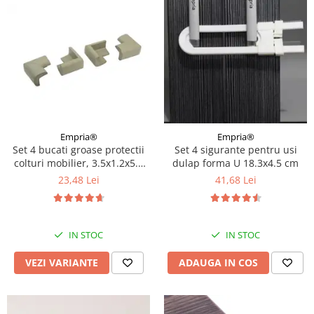
Empria®
Empria®
Set 4 bucati groase protectii
Set 4 sigurante pentru usi
colturi mobilier, 3.5x1.2x5.5
dulap forma U 18.3x4.5 cm
cm, Diverse culori
23,48 Lei
41,68 Lei
IN STOC
IN STOC
VEZI VARIANTE
ADAUGA IN COS