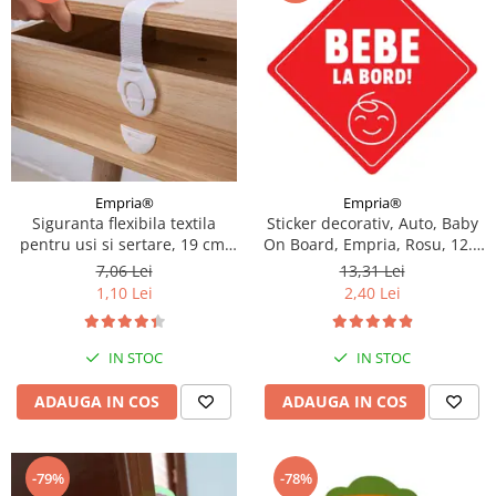
Empria®
Empria®
Sticker decorativ, Auto, Baby
Siguranta flexibila textila
On Board, Empria, Rosu, 12.5
pentru usi si sertare, 19 cm,
x 12.5 cm
Alb, model Economic
13,31 Lei
7,06 Lei
2,40 Lei
1,10 Lei
IN STOC
IN STOC
ADAUGA IN COS
ADAUGA IN COS
-79%
-78%