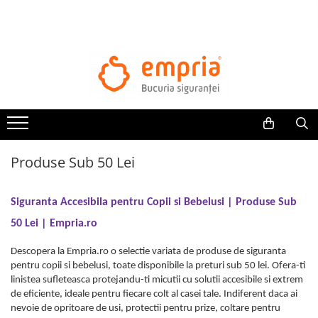
TOATE PRODUSELE
Protectii pat
Oferte Protectii Laterale Pat
Bariere protectie pentru pat
Aparatori laterale patut bebe
Produse Sub 50 Lei
Protectii mobilier
Banda protectie mobila copii
Protectie colturi mobila copii
Siguranta Accesibila pentru Copii si Bebelusi | Produse Sub
Sigurante pentru sertare si usi
50 Lei | Empria.ro
Sigurante geamuri si usi glisante
Descopera la Empria.ro o selectie variata de produse de siguranta
Kituri de siguranta pentru copii si
pentru copii si bebelusi, toate disponibile la preturi sub 50 lei. Ofera-ti
bebelusi
linistea sufleteasca protejandu-ti micutii cu solutii accesibile si extrem
de eficiente, ideale pentru fiecare colt al casei tale. Indiferent daca ai
Protectii casa
nevoie de opritoare de usi, protectii pentru prize, coltare pentru