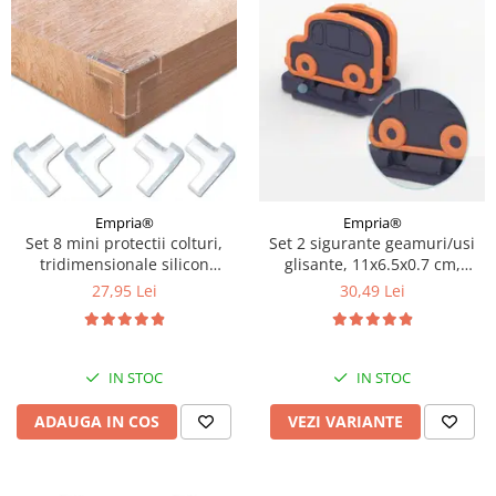
Empria®
Empria®
Set 8 mini protectii colturi,
Set 2 sigurante geamuri/usi
tridimensionale silicon
glisante, 11x6.5x0.7 cm,
transparent, 2.4x0.8x0.3 cm
Diverse culori
27,95 Lei
30,49 Lei
IN STOC
IN STOC
ADAUGA IN COS
VEZI VARIANTE