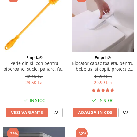
Empria®
Empria®
Perie din silicon pentru
Blocator capac toaleta, pentru
biberoane, sticle, pahare, fara
bebelusi si copii, protectie
BPA, sterilizabila, Empria,
was WC, Empria, siguranta
42,15 Lei
45,99 Lei
Diverse culori
WC, 22.3 x 7.5 x 3 cm, alb
23,50 Lei
29,99 Lei
IN STOC
IN STOC
VEZI VARIANTE
ADAUGA IN COS
-33%
-32%