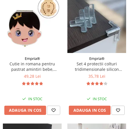
Empria®
Empria®
Cutie in romana pentru
Set 4 protectii colturi
pastrat amintiri bebe,
tridimensionale silicon
colorata, gravata
transparent, 4.5x1.5x0.5 cm
49,28 Lei
35,78 Lei
IN STOC
IN STOC
ADAUGA IN COS
ADAUGA IN COS