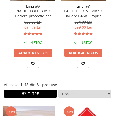
Covorase ortopedice senzoriale
Empria®
Empria®
PACHET POPULAR: 3
PACHET ECONOMIC: 3
Cuburi magnetice JollyHeap®
Bariere protectie pat
Bariere BASIC Empria
Rechizite scolare
copii, SELECT, 160x200
protectie pat 160X200 cm
pr
938,90 Lei
694,00 Lei
LEGO
cm
+ bara stabilizatoare
694,79 Lei
599,00 Lei
Stikere decorative si covoare
IN STOC
IN STOC
Stickere decorative
Covorase de joaca
ADAUGA IN COS
ADAUGA IN COS
Ingrijire adulti
Siguranta animale companie
Carduri Cadou
Afiseaza:
1-
48
din
81
produse
Propuneri Cadou
FILTRE
Produse Sub 50 Lei
-84%
-82%
Resigilate