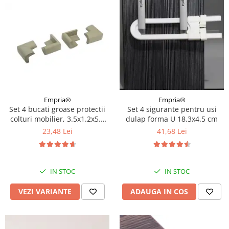
Empria®
Empria®
Set 4 bucati groase protectii
Set 4 sigurante pentru usi
colturi mobilier, 3.5x1.2x5.5
dulap forma U 18.3x4.5 cm
cm, Diverse culori
23,48 Lei
41,68 Lei
IN STOC
IN STOC
VEZI VARIANTE
ADAUGA IN COS