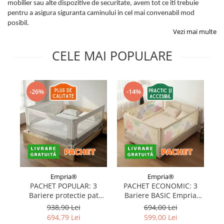
mobilier sau alte dispozitive de securitate, avem tot ce iti trebuie
Protectii utile
pentru a asigura siguranta caminului in cel mai convenabil mod
Poarta siguranta copii
posibil.
Vezi mai multe
Deflectoare pentru aer conditionat
CELE MAI POPULARE
Protectii exterior
Casti antifonice pentru copii si
bebelusi
-26%
-14%
Echipament protectie bicicleta si
ski
Accesorii auto copii
Haine & accesorii plaja
Haine plaja / inot
Ochelari de soare
Empria®
Empria®
Palarii protectie UV
PACHET POPULAR: 3
PACHET ECONOMIC: 3
Bariere protectie pat
Bariere BASIC Empria
Accesorii plaja
copii, SELECT, 160x200
protectie pat 160X200 cm
pr
938,90 Lei
694,00 Lei
cm
+ bara stabilizatoare
694,79 Lei
599,00 Lei
Puericultura mare