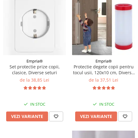
Empria®
Empria®
Set protectie prize copii,
Protectie degete copii pentru
clasice, Diverse seturi
tocul usii, 120x10 cm, Diverse
dimensiuni
de la 38,85 Lei
de la 37,51 Lei
IN STOC
IN STOC
VEZI VARIANTE
VEZI VARIANTE