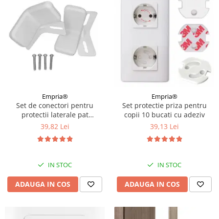
Empria®
Empria®
Set de conectori pentru
Set protectie priza pentru
protectii laterale pat
copii 10 bucati cu adeziv
PREMIUM XXL, 81-96 cm
39,82 Lei
39,13 Lei
IN STOC
IN STOC
ADAUGA IN COS
ADAUGA IN COS