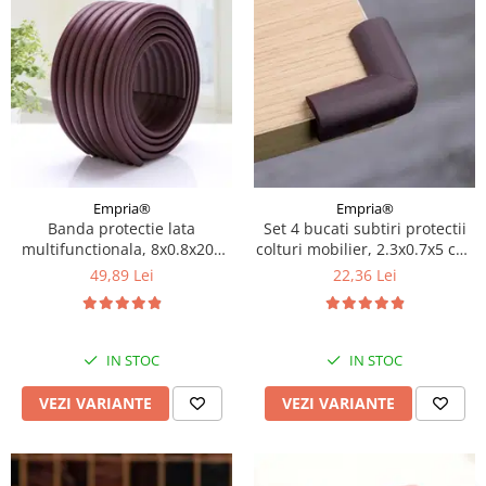
Empria®
Empria®
Banda protectie lata
Set 4 bucati subtiri protectii
multifunctionala, 8x0.8x200
colturi mobilier, 2.3x0.7x5 cm,
cm, Diverse culori
Diverse culori
49,89 Lei
22,36 Lei
IN STOC
IN STOC
VEZI VARIANTE
VEZI VARIANTE