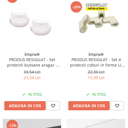
-28%
Empria®
Empria®
PRODUS RESIGILAT - Set 4
PRODUS RESIGILAT - Set
protectii colturi in forma U,
protectii butoane aragaz -
3.5x0.7x6 cm, Alb Fildes
plita, Empria, 2 bucati, 7.5x4.6
22,36 Lei
33,54 Lei
cm, Alb
15,99 Lei
23,54 Lei
IN STOC
IN STOC
ADAUGA IN COS
ADAUGA IN COS
-12%