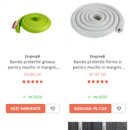
Empria®
Empria®
Banda protectie groasa
Banda protectie forma U
pentru muchii si margini,
pentru muchii si margini,
3.5x1.2x200 cm, Diverse culori
3.5x0.7x200 cm, Gri
50,44 Lei
47,47 Lei
IN STOC
IN STOC
VEZI VARIANTE
ADAUGA IN COS