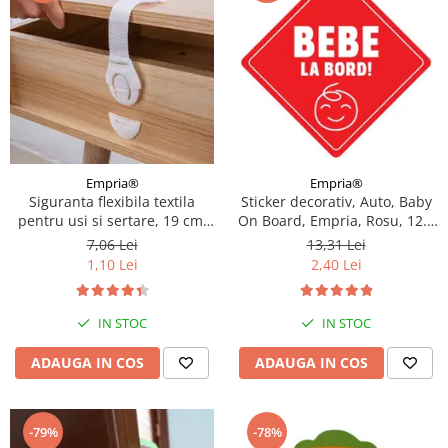
Empria®
Empria®
Sticker decorativ, Auto, Baby
Siguranta flexibila textila
On Board, Empria, Rosu, 12.5
pentru usi si sertare, 19 cm,
x 12.5 cm
Alb, model Economic
13,31 Lei
7,06 Lei
2,40 Lei
1,10 Lei
IN STOC
IN STOC
ADAUGA IN COS
ADAUGA IN COS
-79%
-78%