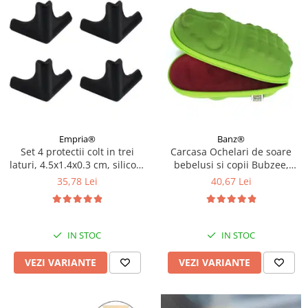
Empria®
Banz®
Set 4 protectii colt in trei
Carcasa Ochelari de soare
laturi, 4.5x1.4x0.3 cm, silicon,
bebelusi si copii Bubzee,
Diverse culori
Diverse culori
35,78 Lei
40,67 Lei
IN STOC
IN STOC
VEZI VARIANTE
VEZI VARIANTE