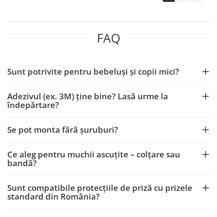
FAQ
Sunt potrivite pentru bebeluși și copii mici?
Adezivul (ex. 3M) ține bine? Lasă urme la
îndepărtare?
Se pot monta fără șuruburi?
Ce aleg pentru muchii ascuțite – colțare sau
bandă?
Sunt compatibile protecțiile de priză cu prizele
standard din România?