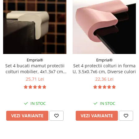
Empria®
Empria®
Set 4 bucati mamut protectii
Set 4 protectii colturi in forma
colturi mobilier, 4x1.3x7 cm,
U, 3.5x0.7x6 cm, Diverse culori
Diverse culori
25,71 Lei
22,36 Lei
IN STOC
IN STOC
VEZI VARIANTE
VEZI VARIANTE