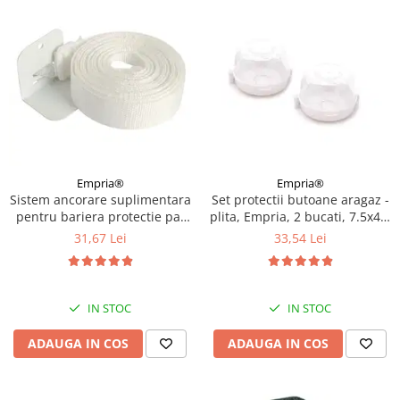
Empria®
Empria®
Sistem ancorare suplimentara
Set protectii butoane aragaz -
pentru bariera protectie pat
plita, Empria, 2 bucati, 7.5x4.6
copii
cm, Alb
31,67 Lei
33,54 Lei
IN STOC
IN STOC
ADAUGA IN COS
ADAUGA IN COS