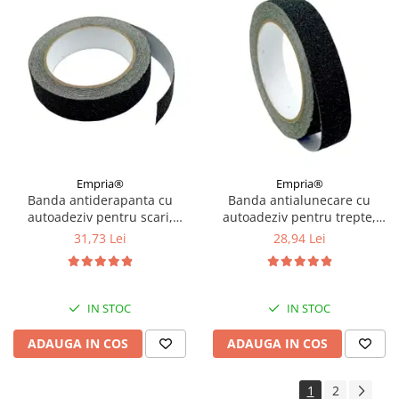
Empria®
Empria®
Banda antiderapanta cu
Banda antialunecare cu
autoadeziv pentru scari,
autoadeziv pentru trepte,
rezistenta la apa, PET, Diverse
rezistenta la apa, PVC, Diverse
31,73 Lei
28,94 Lei
dimensiuni
dimensiuni
IN STOC
IN STOC
ADAUGA IN COS
ADAUGA IN COS
1
2