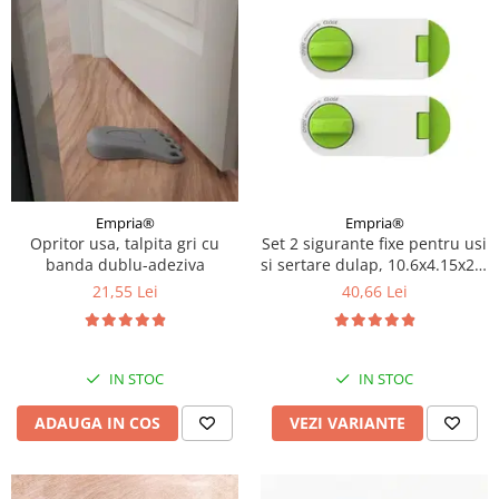
Empria®
Empria®
Opritor usa, talpita gri cu
Set 2 sigurante fixe pentru usi
banda dublu-adeziva
si sertare dulap, 10.6x4.15x2.2
cm, Diverse culori
21,55 Lei
40,66 Lei
IN STOC
IN STOC
ADAUGA IN COS
VEZI VARIANTE