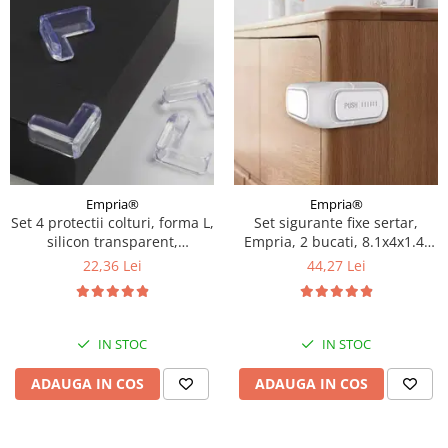
Empria®
Empria®
Set 4 protectii colturi, forma L,
Set sigurante fixe sertar,
silicon transparent,
Empria, 2 bucati, 8.1x4x1.4,
1.5x0.5x4.0 cm
Alb/Gri
22,36 Lei
44,27 Lei
IN STOC
IN STOC
ADAUGA IN COS
ADAUGA IN COS