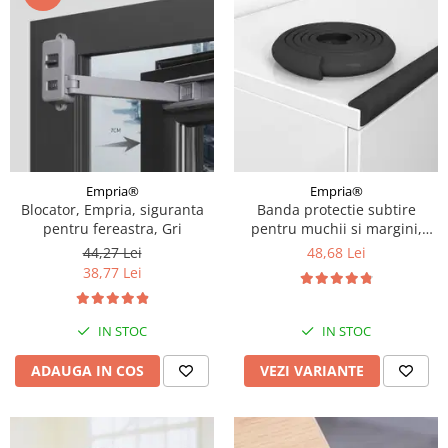
Empria®
Empria®
Blocator, Empria, siguranta
Banda protectie subtire
pentru fereastra, Gri
pentru muchii si margini,
2.3x0.9x200 cm, Diverse culori
44,27 Lei
48,68 Lei
38,77 Lei
IN STOC
IN STOC
ADAUGA IN COS
VEZI VARIANTE