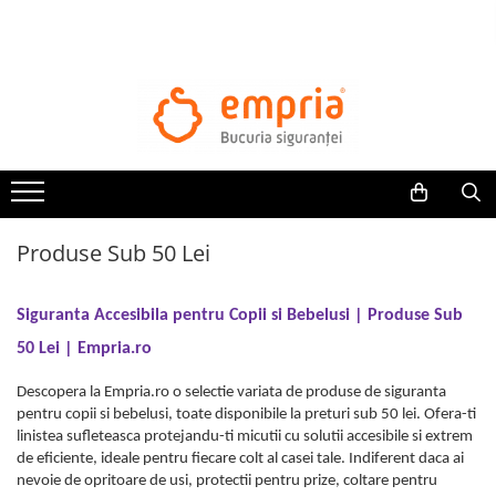
TOATE PRODUSELE
Protectii pat
Oferte Protectii Laterale Pat
Bariere protectie pentru pat
Aparatori laterale patut bebe
Produse Sub 50 Lei
Protectii mobilier
Banda protectie mobila copii
Protectie colturi mobila copii
Siguranta Accesibila pentru Copii si Bebelusi | Produse Sub
Sigurante pentru sertare si usi
50 Lei | Empria.ro
Sigurante geamuri si usi glisante
Descopera la Empria.ro o selectie variata de produse de siguranta
Kituri de siguranta pentru copii si
pentru copii si bebelusi, toate disponibile la preturi sub 50 lei. Ofera-ti
bebelusi
linistea sufleteasca protejandu-ti micutii cu solutii accesibile si extrem
de eficiente, ideale pentru fiecare colt al casei tale. Indiferent daca ai
Protectii casa
nevoie de opritoare de usi, protectii pentru prize, coltare pentru