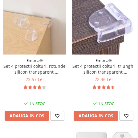
Empria®
Empria®
Set 4 protectii colturi, rotunde
Set 4 protectii colturi, triunghi
silicon transparent,
silicon transparent,
4.3x3.0x2.0 cm
4.2x1.9x0.8 cm
23,57 Lei
22,36 Lei
IN STOC
IN STOC
ADAUGA IN COS
ADAUGA IN COS