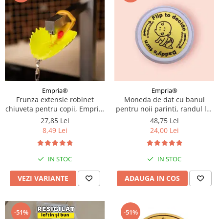
Empria®
Empria®
Frunza extensie robinet
Moneda de dat cu banul
chiuveta pentru copii, Empria,
pentru noii parinti, randul lui
Diverse culori
Mami sau al lui Tati, cadou
27,85 Lei
48,75 Lei
amuzant proaspetii parinti,
8,49 Lei
24,00 Lei
Empria, engleza
IN STOC
IN STOC
VEZI VARIANTE
ADAUGA IN COS
-51%
-51%