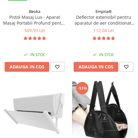
Beoka
Empria®
Pistol Masaj Lux - Aparat
Deflector extensibil pentru
Masaj Portabil Profund pentru
aparatul de aer conditionat,
Relaxare si Recuperare |
Empria, Transparent
509,93 Lei
112,04 Lei
Cadou Premium pentru
Barbati si Femei
IN STOC
IN STOC
ADAUGA IN COS
ADAUGA IN COS
-51%