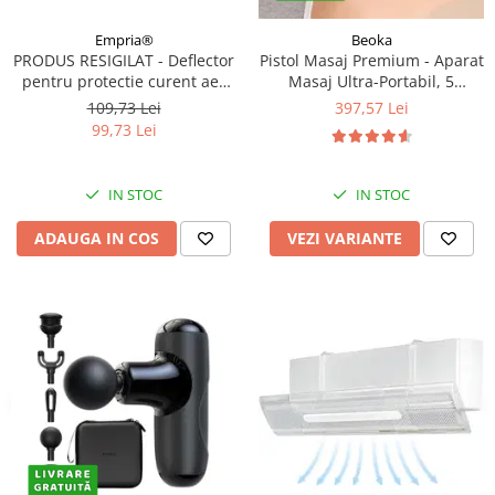
Empria®
Beoka
PRODUS RESIGILAT - Deflector
Pistol Masaj Premium - Aparat
pentru protectie curent aer
Masaj Ultra-Portabil, 5
conditionat, Empria, ajustabil
Capete, 5 Viteze, 3000
109,73 Lei
397,57 Lei
pe 4 niveluri, retractabil, Alb
Percutii, Motor Silentios,
99,73 Lei
Carcasa Depozitare,Diverse
culori
IN STOC
IN STOC
ADAUGA IN COS
VEZI VARIANTE