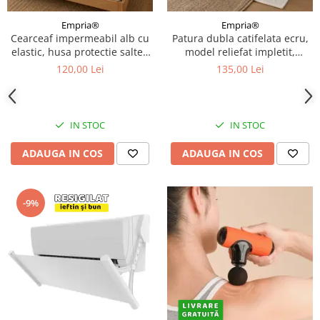
Empria®
Empria®
Cearceaf impermeabil alb cu
Patura dubla catifelata ecru,
elastic, husa protectie saltea
model reliefat impletit,
tip prosop, 160x200x40 cm
230x220 cm
120,00 Lei
135,00 Lei
IN STOC
IN STOC
ADAUGA IN COS
ADAUGA IN COS
-9%