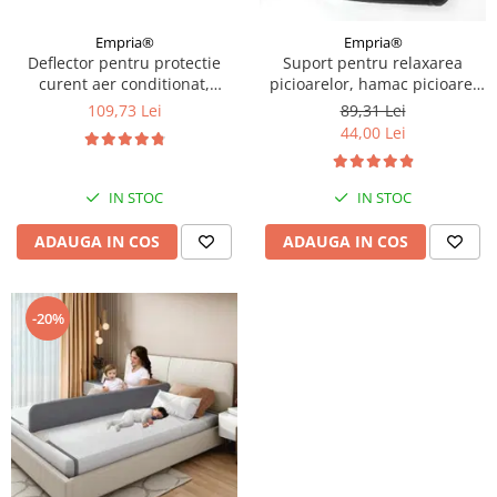
Empria®
Empria®
Deflector pentru protectie
Suport pentru relaxarea
curent aer conditionat,
picioarelor, hamac picioare,
Empria, ajustabil pe 4
20.5 x 45 cm, Empria, Negru
109,73 Lei
89,31 Lei
niveluri, retractabil, Alb
44,00 Lei
IN STOC
IN STOC
ADAUGA IN COS
ADAUGA IN COS
-20%