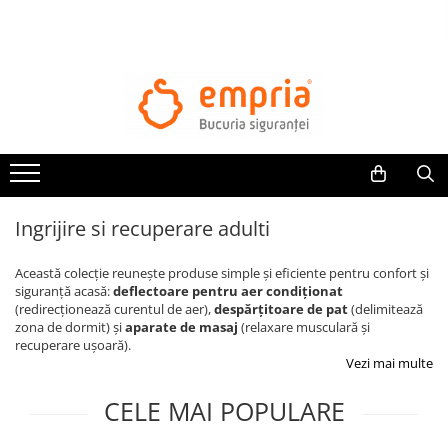
TOATE PRODUSELE
Protectii pat
Oferte Protectii Laterale Pat
Bariere protectie pentru pat
Aparatori laterale patut bebe
Ingrijire si recuperare adulti
Protectii mobilier
Banda protectie mobila copii
Această colecție reunește produse simple și eficiente pentru confort și
Protectie colturi mobila copii
siguranță acasă:
deflectoare pentru aer condiționat
(redirecționează curentul de aer),
despărțitoare de pat
(delimitează
Sigurante pentru sertare si usi
zona de dormit) și
aparate de masaj
(relaxare musculară și
Sigurante geamuri si usi glisante
recuperare ușoară).
Kituri de siguranta pentru copii si
Vezi mai multe
bebelusi
CELE MAI POPULARE
Protectii casa