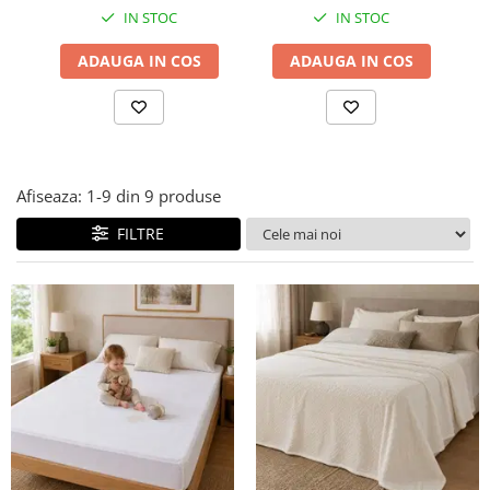
IN STOC
IN STOC
Covorase ortopedice senzoriale
Cuburi magnetice JollyHeap®
ADAUGA IN COS
ADAUGA IN COS
Rechizite scolare
LEGO
Stikere decorative si covoare
Stickere decorative
Afiseaza:
1-
9
din
9
produse
Covorase de joaca
FILTRE
Ingrijire adulti
Siguranta animale companie
Carduri Cadou
Propuneri Cadou
Produse Sub 50 Lei
Resigilate