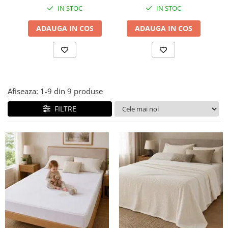
IN STOC
IN STOC
Covorase ortopedice senzoriale
Cuburi magnetice JollyHeap®
ADAUGA IN COS
ADAUGA IN COS
Rechizite scolare
LEGO
Stikere decorative si covoare
Stickere decorative
Afiseaza:
1-
9
din
9
produse
Covorase de joaca
FILTRE
Ingrijire adulti
Siguranta animale companie
Carduri Cadou
Propuneri Cadou
Produse Sub 50 Lei
Resigilate