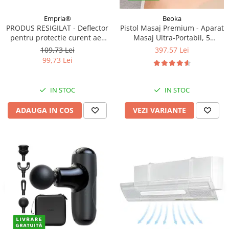
Empria®
Beoka
PRODUS RESIGILAT - Deflector
Pistol Masaj Premium - Aparat
pentru protectie curent aer
Masaj Ultra-Portabil, 5
conditionat, Empria, ajustabil
Capete, 5 Viteze, 3000
109,73 Lei
397,57 Lei
pe 4 niveluri, retractabil, Alb
Percutii, Motor Silentios,
99,73 Lei
Carcasa Depozitare,Diverse
culori
IN STOC
IN STOC
ADAUGA IN COS
VEZI VARIANTE