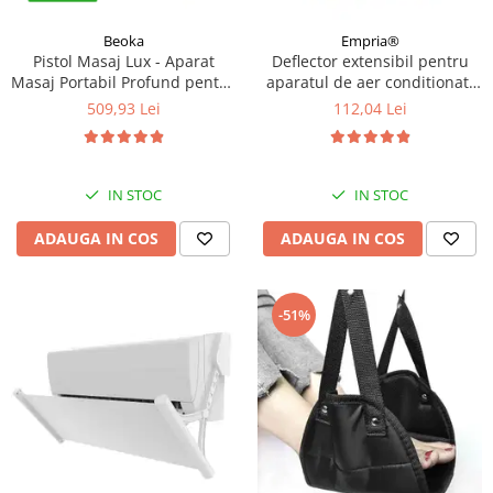
Beoka
Empria®
Pistol Masaj Lux - Aparat
Deflector extensibil pentru
Masaj Portabil Profund pentru
aparatul de aer conditionat,
Relaxare si Recuperare |
Empria, Transparent
509,93 Lei
112,04 Lei
Cadou Premium pentru
Barbati si Femei
IN STOC
IN STOC
ADAUGA IN COS
ADAUGA IN COS
-51%