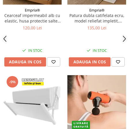
Empria®
Empria®
Cearceaf impermeabil alb cu
Patura dubla catifelata ecru,
elastic, husa protectie saltea
model reliefat impletit,
tip prosop, 160x200x40 cm
230x220 cm
120,00 Lei
135,00 Lei
IN STOC
IN STOC
ADAUGA IN COS
ADAUGA IN COS
-9%