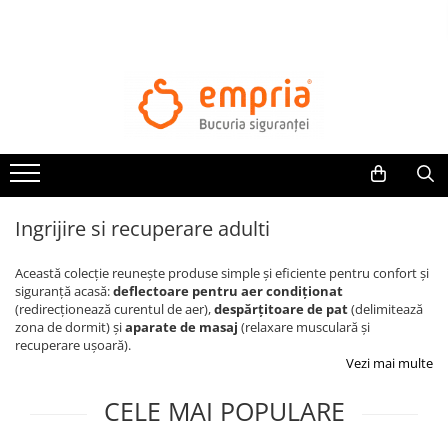
TOATE PRODUSELE
Protectii pat
Oferte Protectii Laterale Pat
Bariere protectie pentru pat
Aparatori laterale patut bebe
Ingrijire si recuperare adulti
Protectii mobilier
Banda protectie mobila copii
Această colecție reunește produse simple și eficiente pentru confort și
Protectie colturi mobila copii
siguranță acasă:
deflectoare pentru aer condiționat
(redirecționează curentul de aer),
despărțitoare de pat
(delimitează
Sigurante pentru sertare si usi
zona de dormit) și
aparate de masaj
(relaxare musculară și
Sigurante geamuri si usi glisante
recuperare ușoară).
Kituri de siguranta pentru copii si
Vezi mai multe
bebelusi
CELE MAI POPULARE
Protectii casa