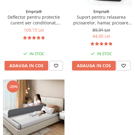
Empria®
Empria®
Deflector pentru protectie
Suport pentru relaxarea
curent aer conditionat,
picioarelor, hamac picioare,
Empria, ajustabil pe 4
20.5 x 45 cm, Empria, Negru
109,73 Lei
89,31 Lei
niveluri, retractabil, Alb
44,00 Lei
IN STOC
IN STOC
ADAUGA IN COS
ADAUGA IN COS
-20%