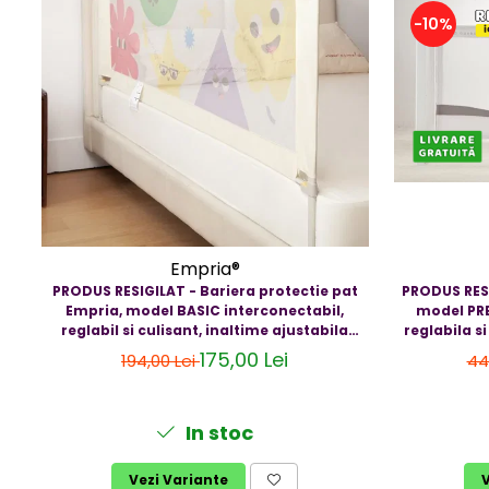
-10%
Empria®
PRODUS RESIGILAT - Bariera protectie pat
PRODUS RESI
Empria, model BASIC interconectabil,
model PRE
reglabil si culisant, inaltime ajustabila
reglabila s
pana la 94 cm, Diverse dimensiuni
pana la 97 c
175,00 Lei
194,00 Lei
44
In stoc
Vezi Variante
V