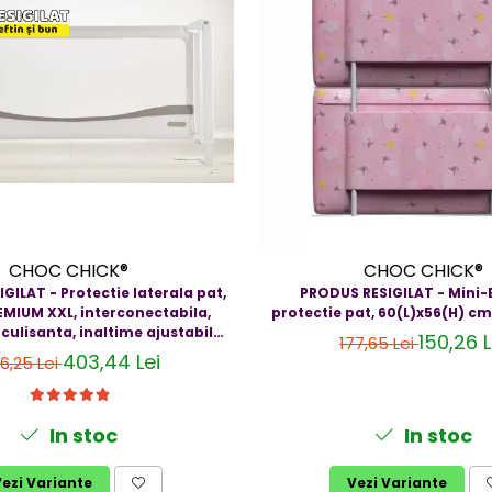
CHOC CHICK®
CHOC CHICK®
GILAT - Protectie laterala pat,
PRODUS RESIGILAT - Mini
MIUM XXL, interconectabila,
protectie pat, 60(L)x56(H) cm
i culisanta, inaltime ajustabila
150,26 L
177,65 Lei
m, Diverse dimensiuni si culori
403,44 Lei
6,25 Lei
In stoc
In stoc
ezi Variante
Vezi Variante