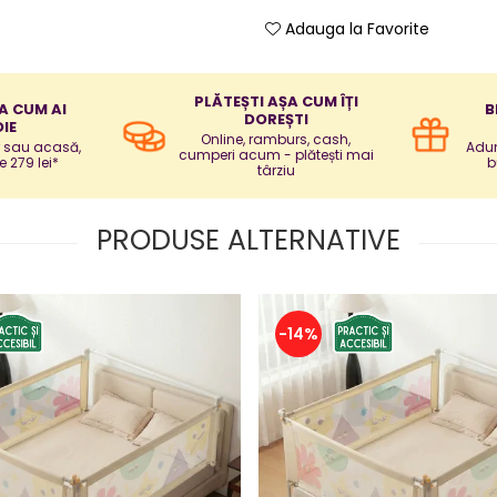
Adauga la Favorite
PLĂTEȘTI AȘA CUM ÎȚI
A CUM AI
B
DOREȘTI
IE
Online, ramburs, cash,
r sau acasă,
Adun
cumperi acum - plătești mai
e 279 lei*
b
târziu
PRODUSE ALTERNATIVE
-14%