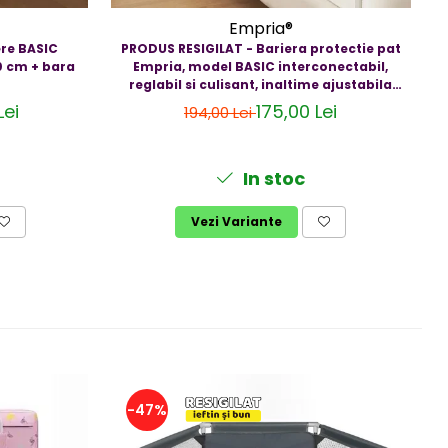
Empria®
re BASIC
PRODUS RESIGILAT - Bariera protectie pat
0 cm + bara
Empria, model BASIC interconectabil,
P
reglabil si culisant, inaltime ajustabila
pana la 94 cm, Diverse dimensiuni
Lei
175,00 Lei
194,00 Lei
In stoc
Vezi Variante
-47%