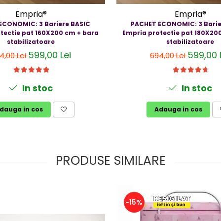
Empria®
Empria®
ECONOMIC: 3 Bariere BASIC
PACHET ECONOMIC: 3 Barie
tectie pat 160X200 cm + bara
Empria protectie pat 180X20
stabilizatoare
stabilizatoare
599,00 Lei
599,00 
4,00 Lei
694,00 Lei
In stoc
In stoc
dauga in cos
Adauga in cos
PRODUSE SIMILARE
-15%