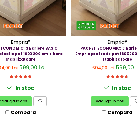
Empria®
Empria®
ECONOMIC: 3 Bariere BASIC
PACHET ECONOMIC: 3 Barie
otectie pat 160X200 cm + bara
Empria protectie pat 180X20
stabilizatoare
stabilizatoare
599,00 Lei
599,00 L
94,00 Lei
694,00 Lei
In stoc
In stoc
Adauga in cos
Adauga in cos
Compara
Compara