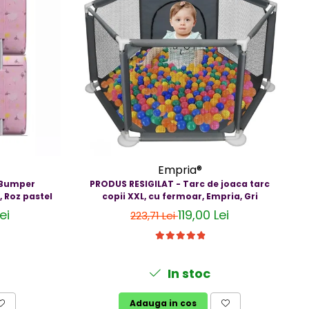
Empria®
-Bumper
PRODUS RESIGILAT - Tarc de joaca tarc
, Roz pastel
copii XXL, cu fermoar, Empria, Gri
ei
119,00 Lei
223,71 Lei
i
In stoc
Adauga in cos