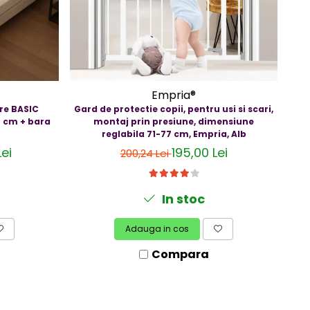
-
Empria®
re BASIC
Gard de protectie copii, pentru usi si scari,
PA
0 cm + bara
montaj prin presiune, dimensiune
reglabila 71-77 cm, Empria, Alb
ei
195,00 Lei
200,24 Lei
In stoc
Adauga in cos
Compara