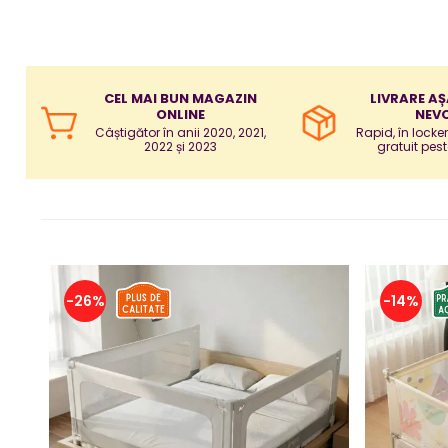
Puericultura mare
Somnul bebelusului
Carucioare si scaune auto
Tarcuri copii / bebelusi
CEL MAI BUN MAGAZIN
LIVRARE AȘ
ONLINE
NEVO
Scaune masa
Câștigător în anii 2020, 2021,
Rapid, în locke
2022 și 2023
gratuit pest
Ingrijire bebe si mama
Igiena si ingrijire bebelusi
Accesorii bebelusi / nou-nascuti
Perne si saltele bebelusi
Diversificare bebelusi
-26%
-14%
Baia bebelusului
Maternitate
Jucarii copii si jocuri educative
Jucarii dentitie
Jocuri educative