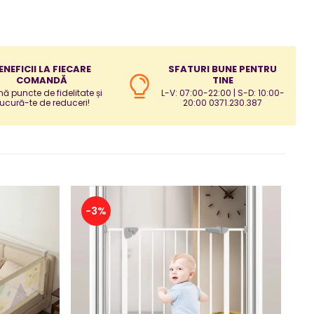
ENEFICII LA FIECARE
SFATURI BUNE PENTRU
COMANDĂ
TINE
ă puncte de fidelitate și
L-V: 07:00-22:00 | S-D: 10:00-
ucură-te de reduceri!
20:00 0371.230.387
-3%