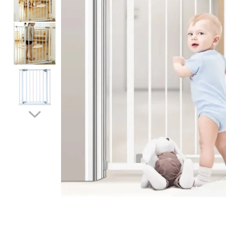
Protectii utile
Poarta siguranta copii
Deflectoare pentru aer
conditionat
Protectii exterior
Casti antifonice pentru copii si
bebelusi
Echipament protectie bicicleta si
ski
Accesorii auto copii
Haine & accesorii plaja
Haine plaja / inot
Ochelari de soare
Palarii protectie UV
Accesorii plaja