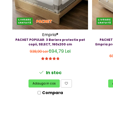
Jucarii bebelusi
Covorase ortopedice senzoriale
Cuburi magnetice JollyHeap®
Rechizite scolare
LEGO
Empria®
Stikere decorative si covoare
PACHET POPULAR: 3 Bariere protectie pat
PACHET 
copii, SELECT, 160x200 cm
Empria pr
Stickere decorative
694,79 Lei
938,90 Lei
Covorase de joaca
6
Ingrijire adulti
In stoc
Siguranta animale companie
Adauga in cos
Carduri Cadou
Compara
Propuneri Cadou
Produse Sub 50 Lei