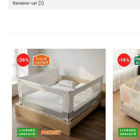
Review-uri
(1)
-26%
-14%