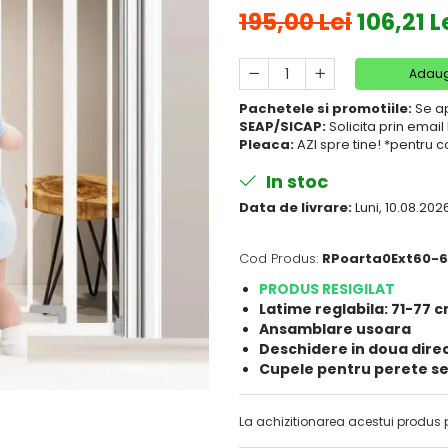
195,00 Lei
106,21 L
Adaug
Pachetele si promotiile:
Se ap
SEAP/SICAP:
Solicita prin ema
Pleaca:
AZI spre tine! *pentru 
In stoc
Data de livrare:
Luni, 10.08.202
Cod Produs:
RPoarta0Ext60-
PRODUS RESIGILAT
Latime reglabila: 71-77 
Ansamblare usoara
Deschidere in doua direc
Cupele pentru perete se
La achizitionarea acestui produs 