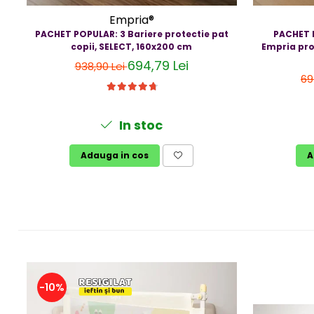
Empria®
PACHET POPULAR: 3 Bariere protectie pat
PACHET 
copii, SELECT, 160x200 cm
Empria pro
694,79 Lei
938,90 Lei
69
In stoc
Adauga in cos
A
-10%