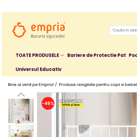
TOATE PRODUSELE
Protectii pat
Oferte Protectii Laterale Pat
Bariere protectie pentru pat
TOATE PRODUSELE
Bariere de Protectie Pat
Poa
Aparatori laterale patut bebe
Universul Educativ
Protectii mobilier
Banda protectie mobila copii
Bine ai venit pe Empria! /
Produse resigilate pentru copii si bebel
Protectie colturi mobila copii
Sigurante pentru sertare si usi
Sigurante geamuri si usi glisante
-46%
Kituri de siguranta pentru copii si
bebelusi
Protectii casa