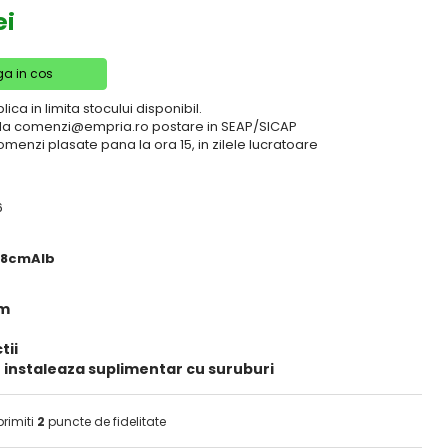
ei
a in cos
lica in limita stocului disponibil.
il la comenzi@empria.ro postare in SEAP/SICAP
comenzi plasate pana la ora 15, in zilele lucratoare
6
68cmAlb
cm
tii
 instaleaza suplimentar cu suruburi
primiti
2
puncte de fidelitate