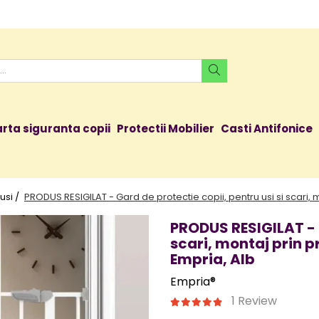
rta siguranta copii
Protectii Mobilier
Casti Antifonice
usi /
PRODUS RESIGILAT - Gard de protectie copii, pentru usi si scari,
PRODUS RESIGILAT - G
scari, montaj prin p
Empria, Alb
Empria®
1 Review