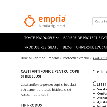
TOATE PRODUSELE
Protectii pat
Oferte Protectii Laterale Pat
TOATE PRODUSELE
BARIERE DE PROTECTIE PA
Bariere protectie pentru pat
Aparatori laterale patut bebe
PRODUSE RESIGILATE
BLOG
UNIVERSUL EDUCAT
Protectii mobilier
Bine ai venit pe Empria! /
Protectii exterior /
Casti anti
Banda protectie mobila copii
Protectie colturi mobila copii
Casti 
CASTI ANTIFONICE PENTRU COPII
Sigurante pentru sertare si usi
SI BEBELUSI
Sigurante geamuri si usi glisante
Cum a
Casti antifonice pentru copii si bebelusi
Kituri de siguranta pentru copii si
Vârsta
Echipament protectie bicicleta si ski
bebelusi
Confor
Accesorii auto copii
Atenu
Ajusta
Protectii casa
TIP PRODUS
Întreț