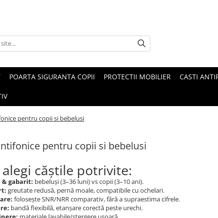
T
POARTA SIGURANTA COPII
PROTECTII MOBILIER
CASTI ANTI
IV
fonice pentru copii si bebelusi
antifonice pentru copii si bebelusi
legi căștile potrivite:
 & gabarit:
bebeluși (3–36 luni) vs copii (3–10 ani).
t:
greutate redusă, pernă moale, compatibile cu ochelari.
are:
folosește SNR/NRR comparativ, fără a supraestima cifrele.
re:
bandă flexibilă, etanșare corectă peste urechi.
inere:
materiale lavabile/ștergere ușoară.