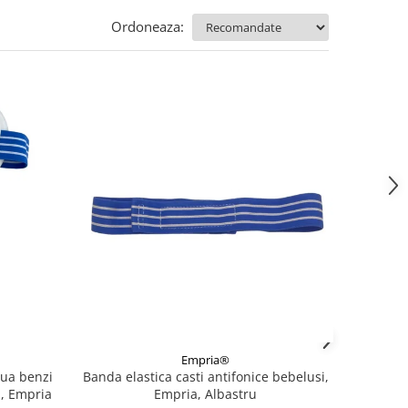
Ordoneaza:
Empria®
oua benzi
Banda elastica casti antifonice bebelusi,
u, Empria
Empria, Albastru