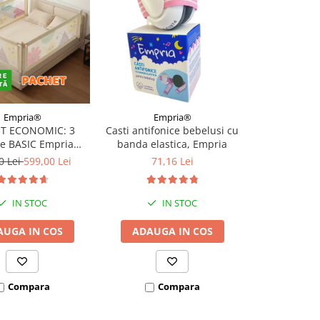
Empria®
Empria®
Ba
T ECONOMIC: 3
Casti antifonice bebelusi cu
Casti antif
re BASIC Empria
banda elastica, Empria
bebelusi si
e pat 180X200 cm +
Bubzee, 3-36
0 Lei
599,00 Lei
71,16 Lei
de la 1
 stabilizatoare
mo
IN STOC
IN STOC
AUGA IN COS
ADAUGA IN COS
I
VEZI VARI
Compara
Compara
Co