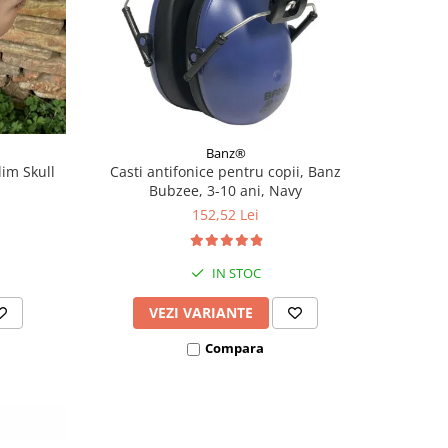
Banz®
lim Skull
Casti antifonice pentru copii, Banz
Bubzee, 3-10 ani, Navy
152,52 Lei
IN STOC
VEZI VARIANTE
Compara