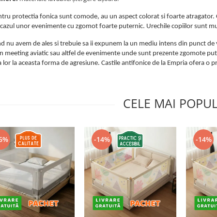
ntru protectia fonica sunt comode, au un aspect colorat si foarte atragator.
n cazul unor evenimente cu zgomot foarte puternic. Urechile copiilor sunt mult
d nu avem de ales si trebuie sa ii expunem la un mediu intens din punct de 
n meeting aviatic sau altfel de evenimente unde sunt prezente zgomote pute
lor la aceasta forma de agresiune. Castile antifonice de la Empria ofera o pr
CELE MAI POPU
6%
-14%
-14%