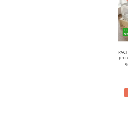
Covorase ortopedice senzoriale
Cuburi magnetice JollyHeap®
Rechizite scolare
LEGO
Stikere decorative si covoare
Stickere decorative
PACH
Covorase de joaca
prot
9
Ingrijire adulti
Siguranta animale companie
Carduri Cadou
Propuneri Cadou
Produse Sub 50 Lei
Resigilate