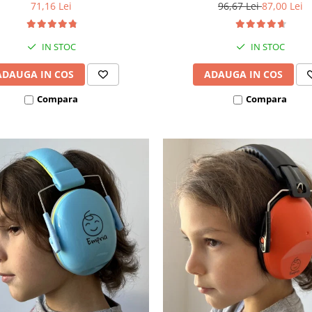
71,16 Lei
96,67 Lei
87,00 Lei
IN STOC
IN STOC
ADAUGA IN COS
ADAUGA IN COS
Compara
Compara