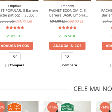
Empria®
Empria®
ET POPULAR: 3 Bariere
PACHET ECONOMIC: 3
PACHE
ectie pat copii, SELECT,
Bariere BASIC Empria
Barie
160x200 cm
protectie pat 160X200 cm +
protecti
38,90 Lei
694,79 Lei
694,00 Lei
599,00 Lei
694,0
bara stabilizatoare
bara
IN STOC
IN STOC
ADAUGA IN COS
ADAUGA IN COS
AD
Compara
Compara
CELE MAI NO
6%
-14%
-14%