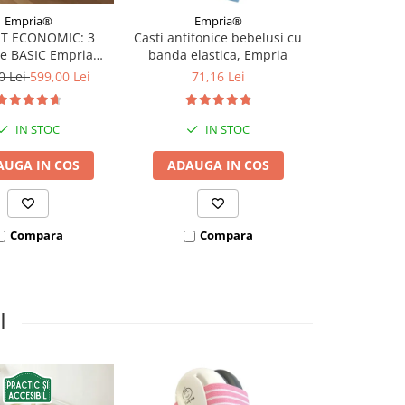
Empria®
Empria®
Ba
T ECONOMIC: 3
Casti antifonice bebelusi cu
Casti antif
re BASIC Empria
banda elastica, Empria
bebelusi si
e pat 180X200 cm +
Bubzee, 3-36
0 Lei
599,00 Lei
71,16 Lei
de la 1
 stabilizatoare
mo
IN STOC
IN STOC
AUGA IN COS
ADAUGA IN COS
I
VEZI VARI
Compara
Compara
Co
I