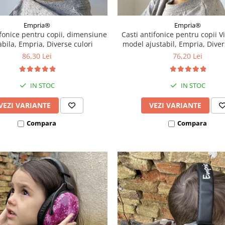
Empria®
Empria®
ifonice pentru copii, dimensiune
Casti antifonice pentru copii Vi
abila, Empria, Diverse culori
model ajustabil, Empria, Diver
86,30 Lei
76,20 Lei
IN STOC
IN STOC
VEZI VARIANTE
VEZI VARIANTE
Compara
Compara