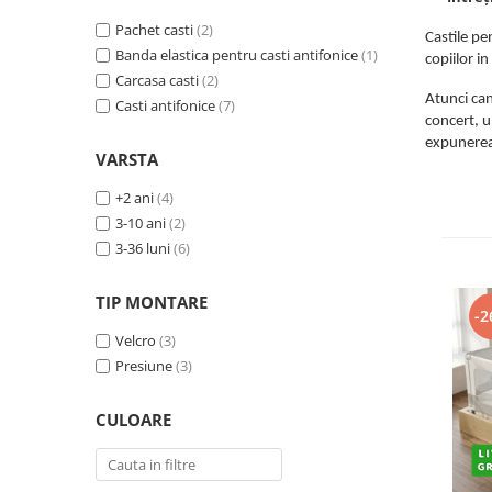
Protectii utile
Pachet casti
(2)
Castile pe
Poarta siguranta copii
Banda elastica pentru casti antifonice
(1)
copiilor i
Deflectoare pentru aer conditionat
Carcasa casti
(2)
Atunci can
Casti antifonice
(7)
concert, u
Protectii exterior
expunerea 
Casti antifonice pentru copii si
VARSTA
bebelusi
+2 ani
(4)
Echipament protectie bicicleta si
3-10 ani
(2)
ski
3-36 luni
(6)
Accesorii auto copii
TIP MONTARE
Haine & accesorii plaja
-2
Velcro
(3)
Haine plaja / inot
Presiune
(3)
Ochelari de soare
Palarii protectie UV
CULOARE
Accesorii plaja
Puericultura mare