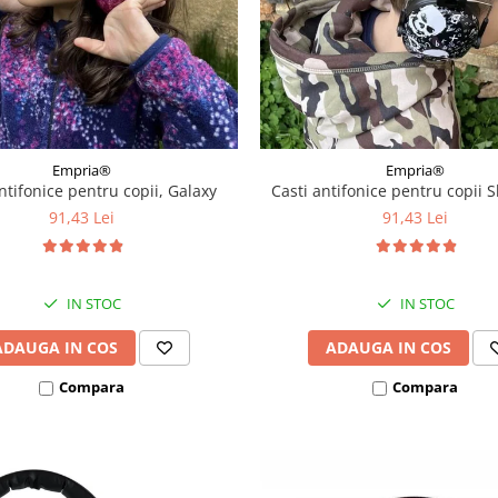
Empria®
Empria®
ntifonice pentru copii, Galaxy
Casti antifonice pentru copii S
91,43 Lei
91,43 Lei
IN STOC
IN STOC
ADAUGA IN COS
ADAUGA IN COS
Compara
Compara