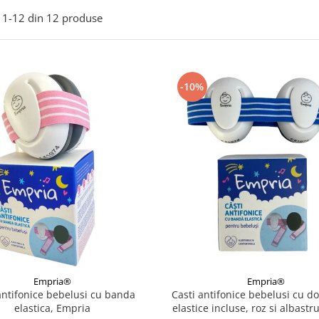
1-
12
din
12
produse
-10%
Empria®
Empria®
antifonice bebelusi cu banda
Casti antifonice bebelusi cu d
elastica, Empria
elastice incluse, roz si albastr