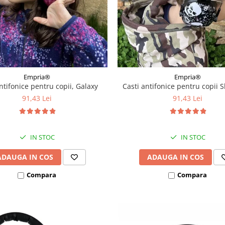
Empria®
Empria®
ntifonice pentru copii, Galaxy
Casti antifonice pentru copii S
91,43 Lei
91,43 Lei
IN STOC
IN STOC
ADAUGA IN COS
ADAUGA IN COS
Compara
Compara