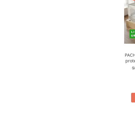
Covorase ortopedice senzoriale
Cuburi magnetice JollyHeap®
Rechizite scolare
LEGO
Stikere decorative si covoare
Stickere decorative
PACH
Covorase de joaca
prot
9
Ingrijire adulti
Siguranta animale companie
Carduri Cadou
Propuneri Cadou
Produse Sub 50 Lei
Resigilate