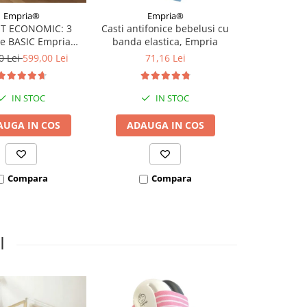
Empria®
Empria®
Ba
T ECONOMIC: 3
Casti antifonice bebelusi cu
Casti antif
re BASIC Empria
banda elastica, Empria
bebelusi si
e pat 180X200 cm +
Bubzee, 3-36
0 Lei
599,00 Lei
71,16 Lei
de la 1
 stabilizatoare
mo
IN STOC
IN STOC
AUGA IN COS
ADAUGA IN COS
I
VEZI VARI
Compara
Compara
Co
I