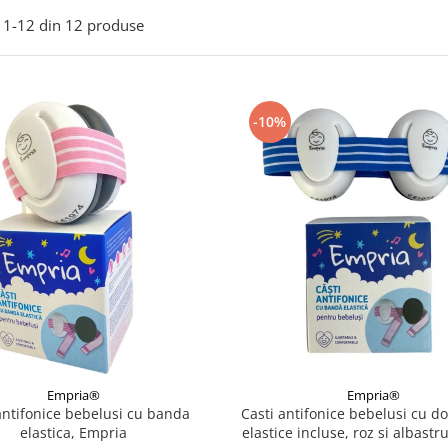
1-
12
din
12
produse
-10%
Empria®
Empria®
antifonice bebelusi cu banda
Casti antifonice bebelusi cu d
elastica, Empria
elastice incluse, roz si albastr