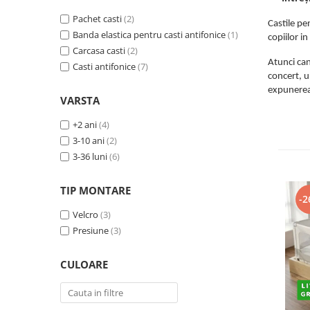
Protectii utile
Pachet casti
(2)
Castile pe
Poarta siguranta copii
Banda elastica pentru casti antifonice
(1)
copiilor i
Deflectoare pentru aer conditionat
Carcasa casti
(2)
Atunci can
Casti antifonice
(7)
concert, u
Protectii exterior
expunerea 
Casti antifonice pentru copii si
VARSTA
bebelusi
+2 ani
(4)
Echipament protectie bicicleta si
3-10 ani
(2)
ski
3-36 luni
(6)
Accesorii auto copii
TIP MONTARE
Haine & accesorii plaja
-2
Velcro
(3)
Haine plaja / inot
Presiune
(3)
Ochelari de soare
Palarii protectie UV
CULOARE
Accesorii plaja
Puericultura mare