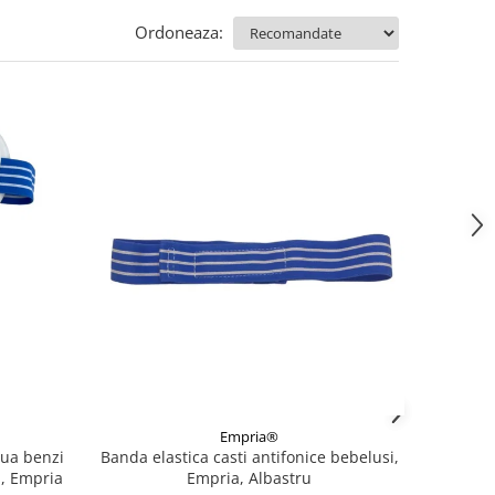
Ordoneaza:
Empria®
oua benzi
Banda elastica casti antifonice bebelusi,
u, Empria
Empria, Albastru