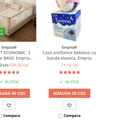
Empria®
Empria®
Ba
T ECONOMIC: 3
Casti antifonice bebelusi cu
Casti antif
re BASIC Empria
banda elastica, Empria
bebelusi si
e pat 180X200 cm +
Bubzee, 3-36
0 Lei
599,00 Lei
71,16 Lei
de la 1
 stabilizatoare
mo
IN STOC
IN STOC
AUGA IN COS
ADAUGA IN COS
I
VEZI VARI
Compara
Compara
Co