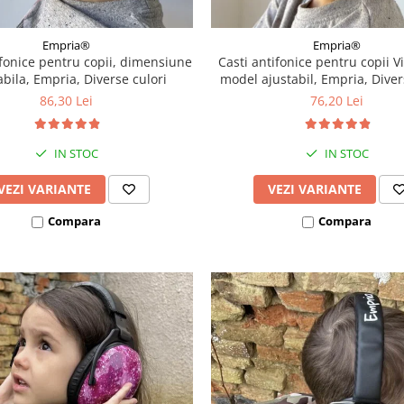
Empria®
Empria®
ifonice pentru copii, dimensiune
Casti antifonice pentru copii Vi
abila, Empria, Diverse culori
model ajustabil, Empria, Diver
86,30 Lei
76,20 Lei
IN STOC
IN STOC
VEZI VARIANTE
VEZI VARIANTE
Compara
Compara