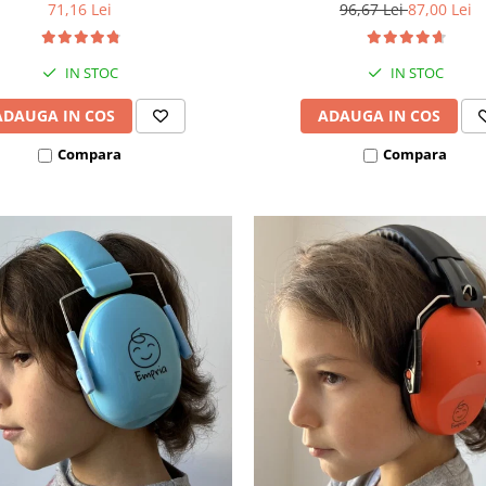
71,16 Lei
96,67 Lei
87,00 Lei
IN STOC
IN STOC
ADAUGA IN COS
ADAUGA IN COS
Compara
Compara