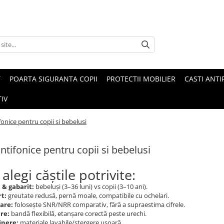
T
POARTA SIGURANTA COPII
PROTECTII MOBILIER
CASTI ANTI
IV
fonice pentru copii si bebelusi
antifonice pentru copii si bebelusi
legi căștile potrivite:
 & gabarit:
bebeluși (3–36 luni) vs copii (3–10 ani).
t:
greutate redusă, pernă moale, compatibile cu ochelari.
are:
folosește SNR/NRR comparativ, fără a supraestima cifrele.
re:
bandă flexibilă, etanșare corectă peste urechi.
inere:
materiale lavabile/ștergere ușoară.