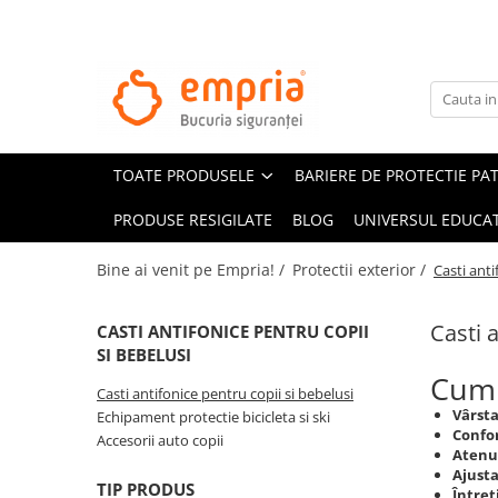
TOATE PRODUSELE
Protectii pat
Oferte Protectii Laterale Pat
TOATE PRODUSELE
BARIERE DE PROTECTIE PA
Bariere protectie pentru pat
Aparatori laterale patut bebe
PRODUSE RESIGILATE
BLOG
UNIVERSUL EDUCAT
Protectii mobilier
Bine ai venit pe Empria! /
Protectii exterior /
Casti anti
Banda protectie mobila copii
Protectie colturi mobila copii
Casti 
CASTI ANTIFONICE PENTRU COPII
Sigurante pentru sertare si usi
SI BEBELUSI
Sigurante geamuri si usi glisante
Cum a
Casti antifonice pentru copii si bebelusi
Kituri de siguranta pentru copii si
Vârsta
Echipament protectie bicicleta si ski
bebelusi
Confor
Accesorii auto copii
Atenu
Ajusta
Protectii casa
TIP PRODUS
Întreț