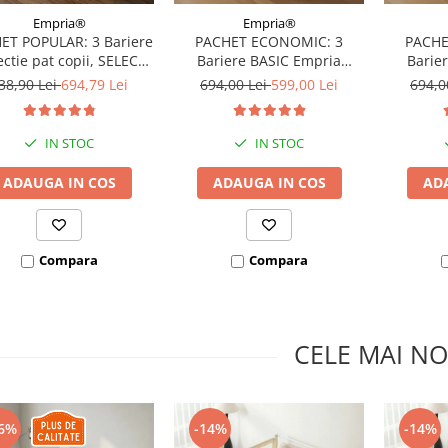
Empria®
Empria®
ET POPULAR: 3 Bariere
PACHET ECONOMIC: 3
PACHE
ectie pat copii, SELECT,
Bariere BASIC Empria
Barie
160x200 cm
protectie pat 160X200 cm +
protecti
38,90 Lei
694,79 Lei
694,00 Lei
599,00 Lei
694,0
bara stabilizatoare
bara
IN STOC
IN STOC
ADAUGA IN COS
ADAUGA IN COS
AD
Compara
Compara
CELE MAI NO
6%
-14%
-14%