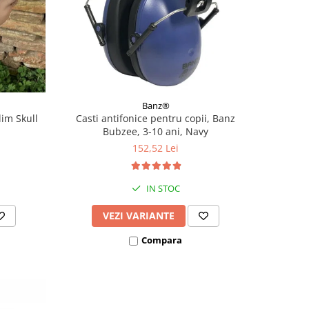
Banz®
lim Skull
Casti antifonice pentru copii, Banz
Bubzee, 3-10 ani, Navy
152,52 Lei
IN STOC
VEZI VARIANTE
Compara