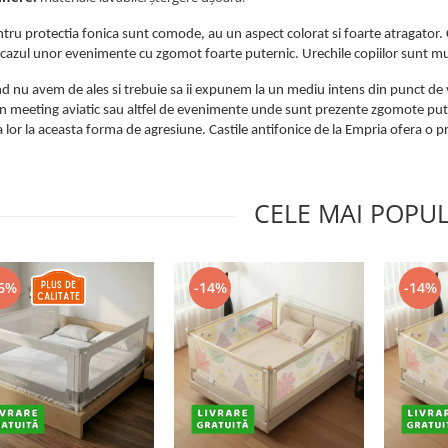
ntru protectia fonica sunt comode, au un aspect colorat si foarte atragator.
n cazul unor evenimente cu zgomot foarte puternic. Urechile copiilor sunt mult
d nu avem de ales si trebuie sa ii expunem la un mediu intens din punct de 
n meeting aviatic sau altfel de evenimente unde sunt prezente zgomote pute
lor la aceasta forma de agresiune. Castile antifonice de la Empria ofera o pr
CELE MAI POPU
6%
-14%
-14%