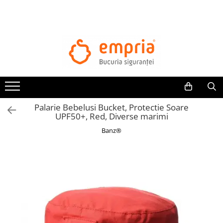
TOATE PRODUSELE
Protectii pat
Oferte Protectii Laterale Pat
Bariere protectie pentru pat
Aparatori laterale patut bebe
Palarie Bebelusi Bucket, Protectie Soare
Protectii mobilier
UPF50+, Red, Diverse marimi
Banda protectie mobila copii
Banz®
Protectie colturi mobila copii
Sigurante pentru sertare si usi
Sigurante geamuri si usi glisante
Kituri de siguranta pentru copii si
bebelusi
Protectii casa