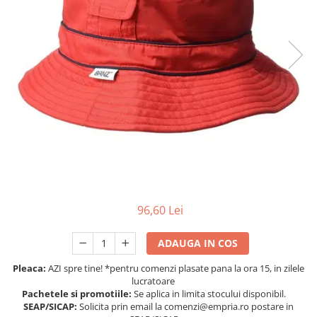
Protectii utile
Poarta siguranta copii
Deflectoare pentru aer conditionat
Protectii exterior
Casti antifonice pentru copii si
bebelusi
Echipament protectie bicicleta si
ski
Accesorii auto copii
Haine & accesorii plaja
96,60 Lei
Haine plaja / inot
Ochelari de soare
ADAUGA IN COS
Palarii protectie UV
Pleaca:
AZI spre tine! *pentru comenzi plasate pana la ora 15, in zilele
Accesorii plaja
lucratoare
Pachetele si promotiile:
Se aplica in limita stocului disponibil.
SEAP/SICAP:
Solicita prin email la comenzi@empria.ro postare in
Puericultura mare