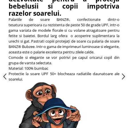
bebelusii si copii impotriva
razelor soarelui.
Palariile de soare BANZ®, confectionate dintr-o
tesatura superioara cu rezistenta de peste 50 de grade UPF, intr-o
gama variata de modele florale si cu volane atragatoare pentru
fetite si baietei. Bordul larg ofera o acoperire suplimentara la
urechi si gat. Pastrati copiii protejați de soare cu palaria de soare
BANZ® Bubzee. Intr-o gama de imprimeuri luminoase si elegante,
aceasta este o palarie excelenta pentru zilele calde.
Comode si elegante se vor potrivi pe capul oricarui copil din
grupa de varsta selectata.
Material: 100% bumbac
Protectie la soare UPF 50+ blocheaza radiatiile daunatoare ale
soarelui.