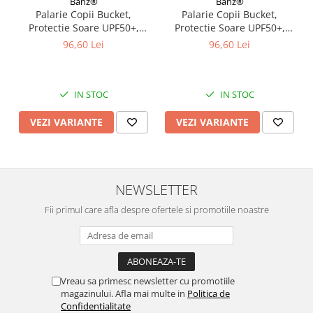
Banz®
Banz®
Palarie Copii Bucket,
Palarie Copii Bucket,
Protectie Soare UPF50+,
Protectie Soare UPF50+,
Light Palm Tree, Diverse
White Check, Diverse
96,60 Lei
96,60 Lei
marimi
marimi
IN STOC
IN STOC
VEZI VARIANTE
VEZI VARIANTE
NEWSLETTER
Fii primul care afla despre ofertele si promotiile noastre
Vreau sa primesc newsletter cu promotiile
magazinului. Afla mai multe in
Politica de
Confidentialitate