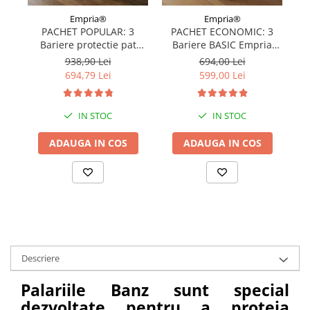
Empria®
Empria®
PACHET POPULAR: 3
PACHET ECONOMIC: 3
Bariere protectie pat
Bariere BASIC Empria
copii, SELECT, 160x200
protectie pat 160X200 cm
pr
938,90 Lei
694,00 Lei
cm
+ bara stabilizatoare
694,79 Lei
599,00 Lei
IN STOC
IN STOC
ADAUGA IN COS
ADAUGA IN COS
Descriere
Palariile Banz sunt special
dezvoltate pentru a proteja