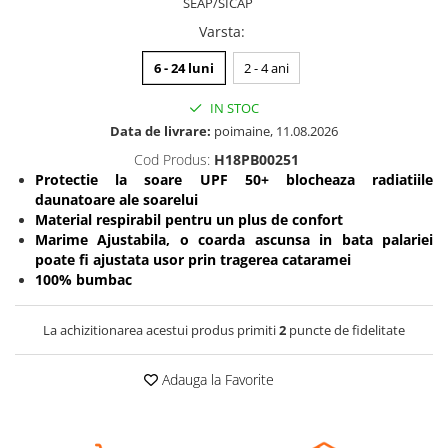
SEAP/SICAP
Somnul bebelusului
Varsta
:
Carucioare si scaune auto
6 - 24 luni
2 - 4 ani
Tarcuri copii / bebelusi
Scaune masa
IN STOC
Data de livrare:
poimaine, 11.08.2026
Ingrijire bebe si mama
Cod Produs:
H18PB00251
Protectie la soare UPF 50+ blocheaza radiatiile
Igiena si ingrijire bebelusi
daunatoare ale soarelui
Accesorii bebelusi / nou-nascuti
Material respirabil pentru un plus de confort
Perne si saltele bebelusi
Marime Ajustabila, o coarda ascunsa in bata palariei
Diversificare bebelusi
poate fi ajustata usor prin tragerea cataramei
100% bumbac
Baia bebelusului
Maternitate
La achizitionarea acestui produs primiti
2
puncte de fidelitate
Jucarii copii si jocuri educative
Adauga la Favorite
Jucarii dentitie
Jocuri educative
Jucarii bebelusi