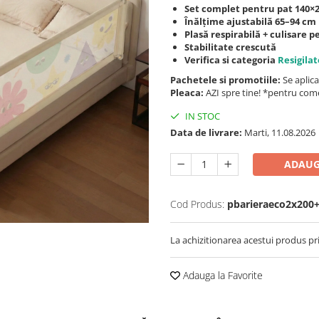
Set complet pentru pat 140×
Înălțime ajustabilă 65–94 cm
Plasă respirabilă + culisare 
Stabilitate crescută
Verifica si categoria
Resigilat
Pachetele si promotiile:
Se aplica
Pleaca:
AZI spre tine! *pentru come
IN STOC
Data de livrare:
Marti, 11.08.2026
ADAUG
Cod Produs:
pbarieraeco2x200
La achizitionarea acestui produs pr
Adauga la Favorite