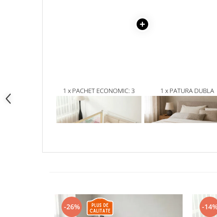
1 x PACHET ECONOMIC: 3
1 x PATURA DUBLA
BARIERE BASIC EMPRIA
CATIFELATA ECRU, MO
PROTECTIE PAT 140X200 CM +
RELIEFAT IMPLETIT, 230
694,00 Lei
135,00Lei
BARA STABILIZATOARE
CM
599,00 Lei
81,00 Lei
-26%
-14