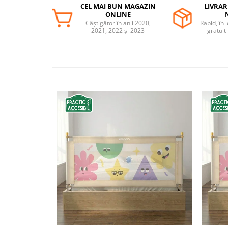
CEL MAI BUN MAGAZIN
LIVRAR
Somnul bebelusului
ONLINE
Câștigător în anii 2020,
Rapid, în 
Carucioare si scaune auto
2021, 2022 și 2023
gratuit
Tarcuri copii / bebelusi
Scaune masa
Ingrijire bebe si mama
Igiena si ingrijire bebelusi
Accesorii bebelusi / nou-nascuti
Perne si saltele bebelusi
Diversificare bebelusi
Baia bebelusului
Maternitate
Jucarii copii si jocuri educative
Jucarii dentitie
Jocuri educative
Jucarii bebelusi