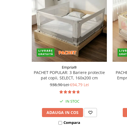
Empria®
PACHET POPULAR: 3 Bariere protectie
PACHE
pat copii, SELECT, 160x200 cm
Empri
938,90 Lei
694,79 Lei
IN STOC
ADAUGA IN COS
Compara