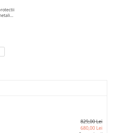
rotectii
etalic,
829,00 Lei
680,00 Lei