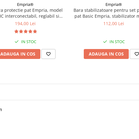
Empria®
Empria®
ra protectie pat Empria, model
Bara stabilizatoare pentru set p
C interconectabil, reglabil si
pat Basic Empria, stabilizator m
t, inaltime ajustabila pana la 94
140 cm
194,00 Lei
112,00 Lei
cm, lungime 140 cm
IN STOC
IN STOC
ADAUGA IN COS
ADAUGA IN COS
m