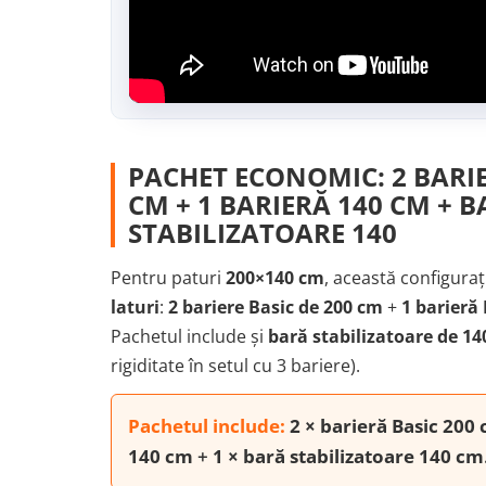
PACHET ECONOMIC: 2 BARIE
CM + 1 BARIERĂ 140 CM + 
STABILIZATOARE 140
Pentru paturi
200×140 cm
, această configuraț
laturi
:
2 bariere Basic de 200 cm
+
1 barieră
Pachetul include și
bară stabilizatoare de 1
rigiditate în setul cu 3 bariere).
Pachetul include:
2 × barieră Basic 200
140 cm
+
1 × bară stabilizatoare 140 cm