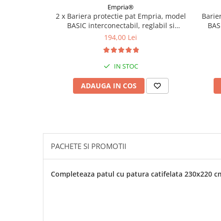
Empria®
Covorase ortopedice senzoriale
2 x Bariera protectie pat Empria, model
Barie
Cuburi magnetice JollyHeap®
BASIC interconectabil, reglabil si
BASI
culisant, inaltime ajustabila pana la 94
culisan
Rechizite scolare
194,00 Lei
cm, Diverse dimensiuni
LEGO
IN STOC
Stikere decorative si covoare
Stickere decorative
ADAUGA IN COS
Covorase de joaca
Ingrijire adulti
Siguranta animale companie
PACHETE SI PROMOTII
Carduri Cadou
Completeaza patul cu patura catifelata 230x220 c
Propuneri Cadou
Produse Sub 50 Lei
Resigilate