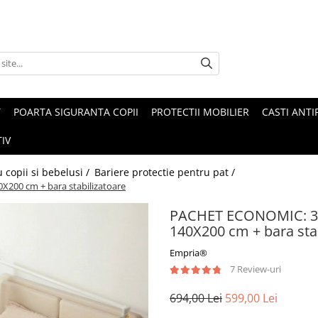
T
POARTA SIGURANTA COPII
PROTECTII MOBILIER
CASTI ANTI
IV
 copii si bebelusi /
Bariere protectie pentru pat /
X200 cm + bara stabilizatoare
PACHET ECONOMIC: 3 B
140X200 cm + bara stab
Empria®
7 Review-uri
694,00 Lei
599,00 Lei