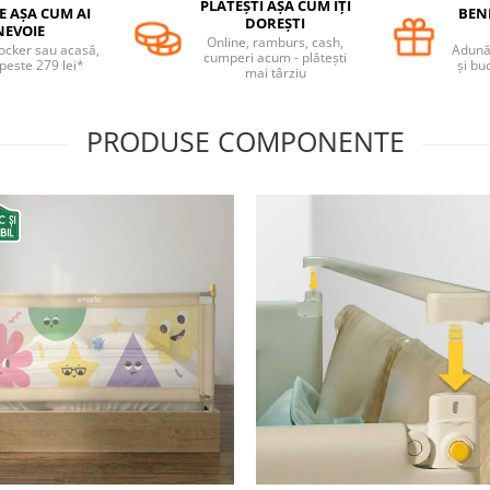
PLĂTEȘTI AȘA CUM ÎȚI
E AȘA CUM AI
BENE
DOREȘTI
NEVOIE
Online, ramburs, cash,
locker sau acasă,
Adună 
cumperi acum - plătești
 peste 279 lei*
și bu
mai târziu
PRODUSE COMPONENTE