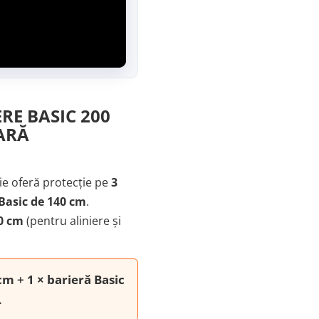
RE BASIC 200
BARĂ
ie oferă protecție pe
3
 Basic de 140 cm
.
40 cm
(pentru aliniere și
 cm
+
1 × barieră Basic
.