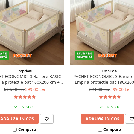
Empria®
Empria®
T ECONOMIC: 3 Bariere BASIC
PACHET ECONOMIC: 3 Bariere
a protectie pat 160X200 cm +
Empria protectie pat 180X20
bara stabilizatoare
bara stabilizatoare
694,00 Lei
599,00 Lei
694,00 Lei
599,00 Lei
IN STOC
IN STOC
ADAUGA IN COS
ADAUGA IN COS
Compara
Compara