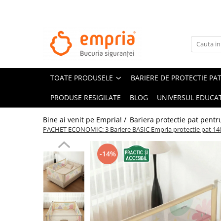
TOATE PRODUSELE
Protectii pat
Oferte Protectii Laterale Pat
TOATE PRODUSELE
BARIERE DE PROTECTIE PA
Bariere protectie pentru pat
Aparatori laterale patut bebe
PRODUSE RESIGILATE
BLOG
UNIVERSUL EDUCAT
Protectii mobilier
Bine ai venit pe Empria! /
Bariera protectie pat pentru
Banda protectie mobila copii
PACHET ECONOMIC: 3 Bariere BASIC Empria protectie pat 140
Protectie colturi mobila copii
Sigurante pentru sertare si usi
-14%
Sigurante geamuri si usi glisante
Kituri de siguranta pentru copii si
bebelusi
Protectii casa