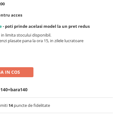
200
pentru acces
e
- poti prinde acelasi model la un pret redus
 in limita stocului disponibil.
nzi plasate pana la ora 15, in zilele lucratoare
A IN COS
+140+bara140
imiti
14
puncte de fidelitate