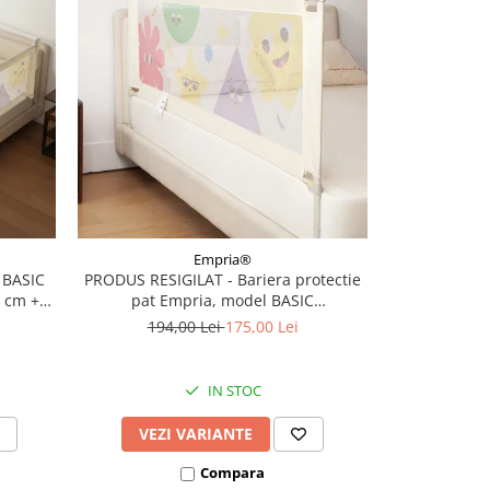
-26%
Empria®
 BASIC
PRODUS RESIGILAT - Bariera protectie
PACHET POPU
0 cm +
pat Empria, model BASIC
pat copi
interconectabil, reglabil si culisant,
194,00 Lei
175,00 Lei
938,
inaltime ajustabila pana la 94 cm,
Diverse dimensiuni
IN STOC
VEZI VARIANTE
ADAU
Compara