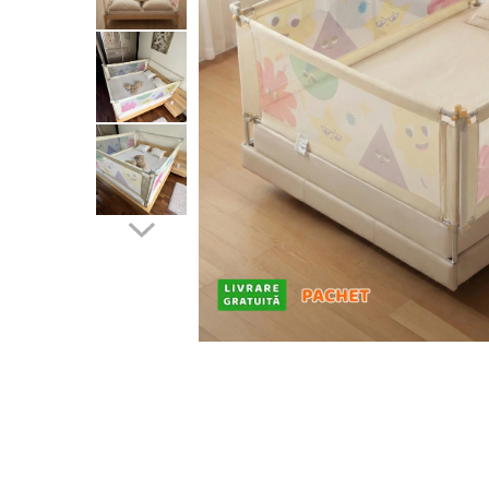
Protectii utile
Poarta siguranta copii
Deflectoare pentru aer conditionat
Protectii exterior
Casti antifonice pentru copii si
bebelusi
Echipament protectie bicicleta si
ski
Accesorii auto copii
Haine & accesorii plaja
Haine plaja / inot
Ochelari de soare
Palarii protectie UV
Accesorii plaja
Puericultura mare