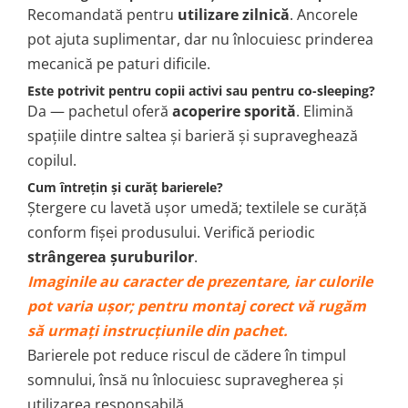
Recomandată pentru
utilizare zilnică
. Ancorele
pot ajuta suplimentar, dar nu înlocuiesc prinderea
mecanică pe paturi dificile.
Este potrivit pentru copii activi sau pentru co-sleeping?
Da — pachetul oferă
acoperire sporită
. Elimină
spațiile dintre saltea și barieră și supraveghează
copilul.
Cum întrețin și curăț barierele?
Ștergere cu lavetă ușor umedă; textilele se curăță
conform fișei produsului. Verifică periodic
strângerea șuruburilor
.
Imaginile au caracter de prezentare, iar culorile
pot varia ușor; pentru montaj corect vă rugăm
să urmați instrucțiunile din pachet.
Barierele pot reduce riscul de cădere în timpul
somnului, însă nu înlocuiesc supravegherea și
utilizarea responsabilă.