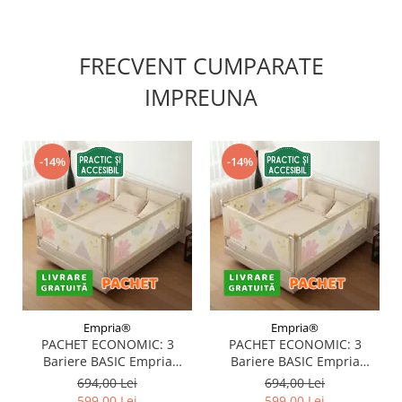
FRECVENT CUMPARATE
IMPREUNA
-14%
-14%
Empria®
Empria®
PACHET ECONOMIC: 3
PACHET ECONOMIC: 3
Bariere BASIC Empria
Bariere BASIC Empria
protectie pat 160X200 cm +
protectie pat 180X200 cm +
694,00 Lei
694,00 Lei
bara stabilizatoare
bara stabilizatoare
599,00 Lei
599,00 Lei