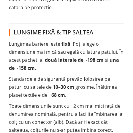
cățăra pe protecție.
LUNGIME FIXĂ & TIP SALTEA
Lungimea barierei este
fixă
. Poți alege o
dimensiune mai mică sau egală cu latura patului. În
acest pachet, ai
două laterale de ~198 cm
și
una
de ~158 cm
.
Standardele de siguranță prevăd folosirea pe
paturi cu saltele de
10–30 cm
grosime. Înălțimea
plasei textile e de ~
68 cm
.
Toate dimensiunile sunt cu ~2 cm mai mici față de
denumirea nominală, pentru a facilita îmbinarea la
colț cu un conector (alb). Dacă ar fi exact cât
salteaua, colțurile nu s-ar putea îmbina corect.