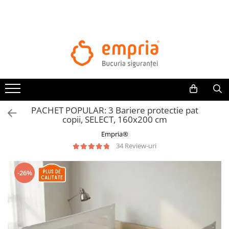
TOATE PRODUSELE
Protectii pat
Oferte Protectii Laterale Pat
Bariere protectie pentru pat
Aparatori laterale patut bebe
PACHET POPULAR: 3 Bariere protectie pat
Protectii mobilier
copii, SELECT, 160x200 cm
Banda protectie mobila copii
Empria®
Protectie colturi mobila copii
34 Review-uri
Sigurante pentru sertare si usi
Sigurante geamuri si usi glisante
-26%
Kituri de siguranta pentru copii si
bebelusi
Protectii casa