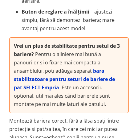
aerisire.
Buton de reglare a înălțimii
– ajustezi
simplu, fără să demontezi bariera; mare
avantaj pentru acest model.
Vrei un plus de stabilitate pentru setul de 3
bariere?
Pentru o aliniere mai bună a
panourilor și o fixare mai compactă a
ansamblului, poți adăuga separat
bara
stabilizatoare pentru seturi de bariere de
pat SELECT Empria
. Este un accesoriu
opțional, util mai ales când barierele sunt
montate pe mai multe laturi ale patului.
Montează bariera corect, fără a lăsa spații între
protecție și pat/saltea, în care cei mici ar putea
aluneca. Supraveghează copiii pentru a nu se