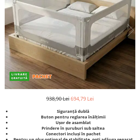
Protectii utile
Poarta siguranta copii
Deflectoare pentru aer conditionat
Protectii exterior
Casti antifonice pentru copii si
bebelusi
Echipament protectie bicicleta si
ski
Accesorii auto copii
Haine & accesorii plaja
938,90 Lei
694,79 Lei
Haine plaja / inot
Ochelari de soare
Siguranță dublă
Palarii protectie UV
Buton pentru reglarea înălțimii
Ușor de asamblat
Accesorii plaja
Prindere în șuruburi sub saltea
Conectori incluși în pachet
Puericultura mare
Pentru un plus opțional de stabilitate, poți adăuga separat