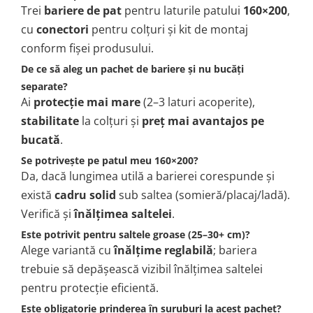
Trei
bariere de pat
pentru laturile patului
160×200
,
cu
conectori
pentru colțuri și kit de montaj
conform fișei produsului.
De ce să aleg un pachet de bariere și nu bucăți
separate?
Ai
protecție mai mare
(2–3 laturi acoperite),
stabilitate
la colțuri și
preț mai avantajos pe
bucată
.
Se potrivește pe patul meu 160×200?
Da, dacă lungimea utilă a barierei corespunde și
există
cadru solid
sub saltea (somieră/placaj/ladă).
Verifică și
înălțimea saltelei
.
Este potrivit pentru saltele groase (25–30+ cm)?
Alege variantă cu
înălțime reglabilă
; bariera
trebuie să depășească vizibil înălțimea saltelei
pentru protecție eficientă.
Este obligatorie prinderea în șuruburi la acest pachet?