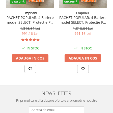
Empria®
Empria®
PACHET POPULAR: 4 Bariere
PACHET POPULAR: 4 Bariere
model SELECT, Protectie Pat
model SELECT, Protectie Pat
180x200 cm,
160x200 cm,
1.316,64 Lei
1.316,64 Lei
Transformabile in Tarc de
Transformabile in Tarc de
991,16 Lei
991,16 Lei
joaca
joaca
IN STOC
IN STOC
ADAUGA IN COS
ADAUGA IN COS
NEWSLETTER
Fii primul care afla despre ofertele si promotiile noastre