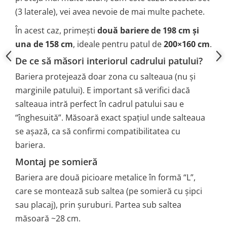
(3 laterale), vei avea nevoie de mai multe pachete.
În acest caz, primești
două bariere de 198 cm și
una de 158 cm
, ideale pentru patul de
200×160 cm
.
De ce să măsori interiorul cadrului patului?
Bariera protejează doar zona cu salteaua (nu și
marginile patului). E important să verifici dacă
salteaua intră perfect în cadrul patului sau e
“înghesuită”. Măsoară exact spațiul unde salteaua
se așază, ca să confirmi compatibilitatea cu
bariera.
Montaj pe somieră
Bariera are două picioare metalice în formă “L”,
care se montează sub saltea (pe somieră cu șipci
sau placaj), prin șuruburi. Partea sub saltea
măsoară ~28 cm.