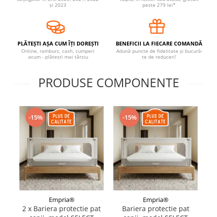
și 2023
peste 279 lei*
Covorase ortopedice senzoriale
Cuburi magnetice JollyHeap®
Rechizite scolare
PLĂTEȘTI AȘA CUM ÎȚI DOREȘTI
BENEFICII LA FIECARE COMANDĂ
LEGO
Online, ramburs, cash, cumperi
Adună puncte de fidelitate și bucură-
acum - plătești mai târziu
te de reduceri!
Stikere decorative si covoare
PRODUSE COMPONENTE
Stickere decorative
Covorase de joaca
Ingrijire adulti
-15%
-15%
Siguranta animale companie
Carduri Cadou
Propuneri Cadou
Produse Sub 50 Lei
Empria®
Empria®
2 x Bariera protectie pat
Bariera protectie pat
Resigilate