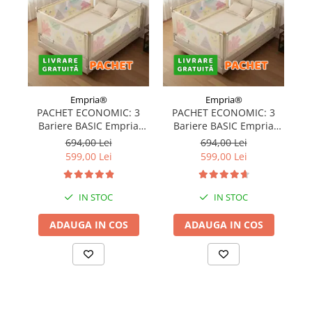
Empria®
Empria®
PACHET ECONOMIC: 3
PACHET ECONOMIC: 3
Bariere BASIC Empria
Bariere BASIC Empria
protectie pat 160X200 cm
protectie pat 180X200 cm
c
694,00 Lei
694,00 Lei
+ bara stabilizatoare
+ bara stabilizatoare
599,00 Lei
599,00 Lei
IN STOC
IN STOC
ADAUGA IN COS
ADAUGA IN COS