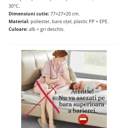
30°C.
Dimensiuni cutie:
77×27×20 cm.
Material:
poliester, bare oțel, plastic PP + EPE.
Culoare:
alb + gri deschis.