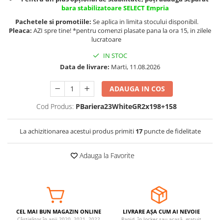
bara stabilizatoare SELECT Empria
Somnul bebelusului
Pachetele si promotiile:
Se aplica in limita stocului disponibil.
Carucioare si scaune auto
Pleaca:
AZI spre tine! *pentru comenzi plasate pana la ora 15, in zilele
Tarcuri copii / bebelusi
lucratoare
Scaune masa
IN STOC
Data de livrare:
Marti, 11.08.2026
Ingrijire bebe si mama
ADAUGA IN COS
Igiena si ingrijire bebelusi
Accesorii bebelusi / nou-nascuti
Cod Produs:
PBariera23WhiteGR2x198+158
Perne si saltele bebelusi
Diversificare bebelusi
La achizitionarea acestui produs primiti
17
puncte de fidelitate
Baia bebelusului
Maternitate
Adauga la Favorite
Jucarii copii si jocuri educative
Jucarii dentitie
Jocuri educative
CEL MAI BUN MAGAZIN ONLINE
LIVRARE AȘA CUM AI NEVOIE
Jucarii bebelusi
Câștigător în anii 2020, 2021, 2022
Rapid, în locker sau acasă, gratuit