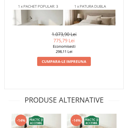
1 x PACHET POPULAR: 3
1 x PATURA DUBLA
BARIERE PROTECTIE PAT
CATIFELATA ECRU, MODEL
COPII, SELECT, 160X200 CM
RELIEFAT IMPLETIT, 230X220
938,90 Lei
135,00Lei
CM
694,79 Lei
81,00 Lei
1.073,90 Lei
775,79 Lei
Economisesti
298,11 Lei
CUMPARA-LE IMPREUNA
PRODUSE ALTERNATIVE
-14%
-14%