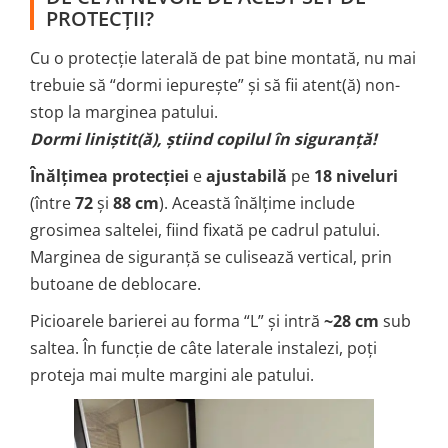
PROTECȚII?
Cu o protecție laterală de pat bine montată, nu mai
trebuie să “dormi iepurește” și să fii atent(ă) non-
stop la marginea patului.
Dormi liniștit(ă), știind copilul în siguranță!
Înălțimea protecției
e
ajustabilă
pe
18 niveluri
(între
72
și
88 cm
). Această înălțime include
grosimea saltelei, fiind fixată pe cadrul patului.
Marginea de siguranță se culisează vertical, prin
butoane de deblocare.
Picioarele barierei au forma “L” și intră
~28 cm
sub
saltea. În funcție de câte laterale instalezi, poți
proteja mai multe margini ale patului.