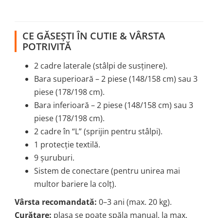
CE GĂSEȘTI ÎN CUTIE & VÂRSTA
POTRIVITĂ
2 cadre laterale (stâlpi de susținere).
Bara superioară – 2 piese (148/158 cm) sau 3
piese (178/198 cm).
Bara inferioară – 2 piese (148/158 cm) sau 3
piese (178/198 cm).
2 cadre în “L” (sprijin pentru stâlpi).
1 protecție textilă.
9 șuruburi.
Sistem de conectare (pentru unirea mai
multor bariere la colț).
Vârsta recomandată:
0–3 ani (max. 20 kg).
Curățare:
plasa se poate spăla manual, la max.