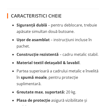
CARACTERISTICI CHEIE
Siguranță dublă
– pentru deblocare, trebuie
apăsate simultan două butoane.
Ușor de asamblat
– instrucțiuni incluse în
pachet.
Construcție rezistentă
– cadru metalic stabil.
Material textil detașabil & lavabil
.
Partea superioară a cadrului metalic e învelită
în
spumă moale
, pentru protecție
suplimentară.
Greutate max. suportată:
20 kg.
Plasa de protecție
asigură vizibilitate și