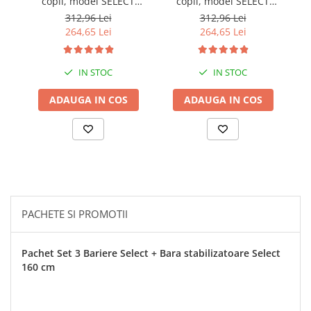
copii, model SELECT
copii, model SELECT
Empria, interconectabila,
Empria, interconectabila,
312,96 Lei
312,96 Lei
reglabila si culisanta,
reglabila si culisanta,
264,65 Lei
264,65 Lei
inaltime ajustabila pana
inaltime ajustabila pana
la 88 cm, Diverse
la 88 cm, lungime 160 cm
dimensiuni
IN STOC
IN STOC
ADAUGA IN COS
ADAUGA IN COS
PACHETE SI PROMOTII
Pachet Set 3 Bariere Select + Bara stabilizatoare Select
160 cm