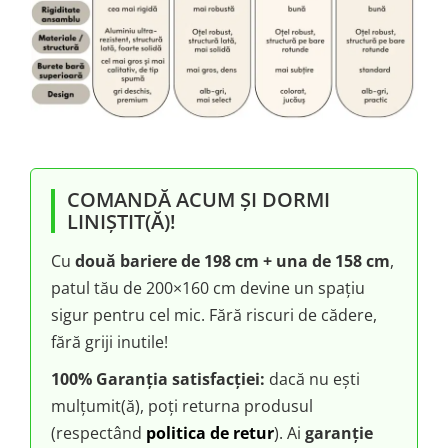
COMANDĂ ACUM ȘI DORMI
LINIȘTIT(Ă)!
Cu
două bariere de 198 cm + una de 158 cm
,
patul tău de 200×160 cm devine un spațiu
sigur pentru cel mic. Fără riscuri de cădere,
fără griji inutile!
100% Garanția satisfacției:
dacă nu ești
mulțumit(ă), poți returna produsul
(respectând
politica de retur
). Ai
garanție