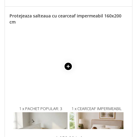
Protejeaza salteaua cu cearceaf impermeabil 160x200
cm
1 x PACHET POPULAR: 3
1 x CEARCEAF IMPERMEABIL
BARIERE PROTECTIE PAT
ALB CU ELASTIC, HUSA
COPII, SELECT, 160X200 CM
PROTECTIE SALTEA TIP
938,90 Lei
120,00Lei
PROSOP, 160X200X40 CM
694,79 Lei
72,00 Lei