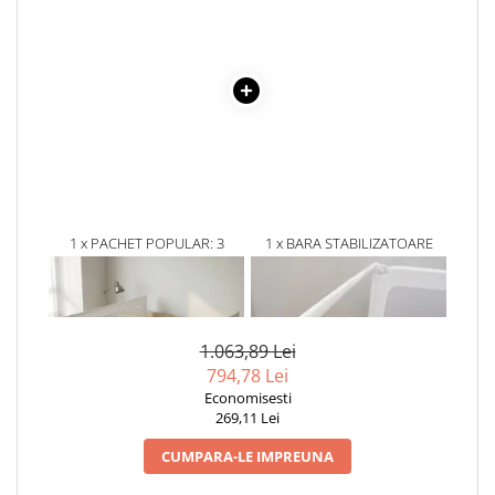
1 x PACHET POPULAR: 3
1 x BARA STABILIZATOARE
BARIERE PROTECTIE PAT
PENTRU SET PROTECTII PAT
COPII, SELECT, 160X200 CM
SELECT EMPRIA,
938,90 Lei
124,99Lei
STABILIZATOR METALIC, 160
694,79 Lei
99,99 Lei
CM, 160 CM
1.063,89 Lei
794,78 Lei
Economisesti
269,11 Lei
CUMPARA-LE IMPREUNA