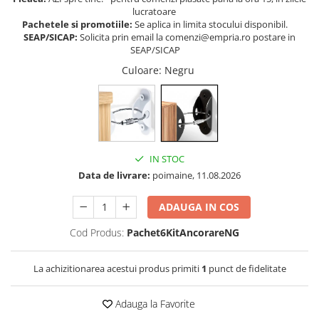
lucratoare
Somnul bebelusului
Pachetele si promotiile:
Se aplica in limita stocului disponibil.
Carucioare si scaune auto
SEAP/SICAP:
Solicita prin email la comenzi@empria.ro postare in
SEAP/SICAP
Tarcuri copii / bebelusi
Culoare
: Negru
Scaune masa
Ingrijire bebe si mama
Igiena si ingrijire bebelusi
Accesorii bebelusi / nou-nascuti
IN STOC
Perne si saltele bebelusi
Data de livrare:
poimaine, 11.08.2026
Diversificare bebelusi
Baia bebelusului
ADAUGA IN COS
Maternitate
Cod Produs:
Pachet6KitAncorareNG
Jucarii copii si jocuri educative
La achizitionarea acestui produs primiti
1
punct de fidelitate
Jucarii dentitie
Jocuri educative
Adauga la Favorite
Jucarii bebelusi