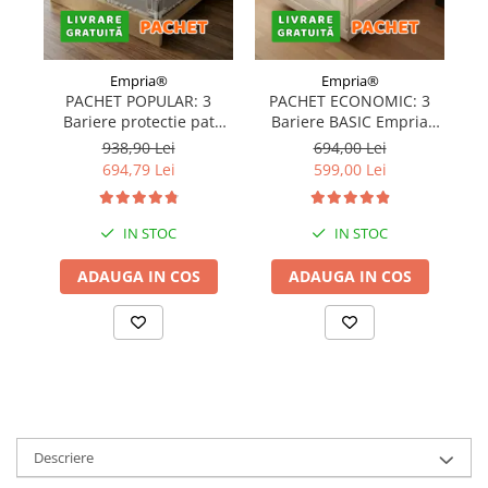
Empria®
Empria®
PACHET POPULAR: 3
PACHET ECONOMIC: 3
Bariere protectie pat
Bariere BASIC Empria
copii, SELECT, 160x200
protectie pat 160X200 cm
pr
938,90 Lei
694,00 Lei
cm
+ bara stabilizatoare
694,79 Lei
599,00 Lei
IN STOC
IN STOC
ADAUGA IN COS
ADAUGA IN COS
Descriere