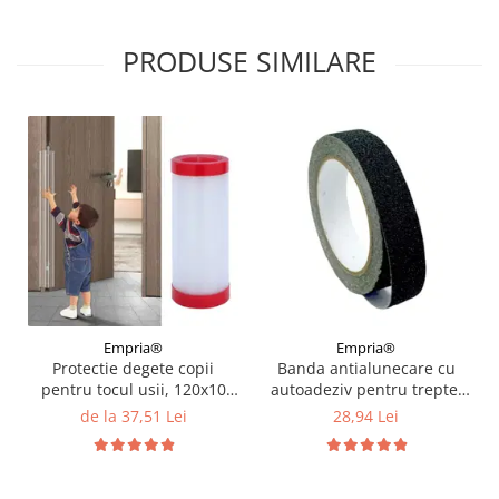
PRODUSE SIMILARE
Empria®
Empria®
Protectie degete copii
Banda antialunecare cu
pentru tocul usii, 120x10
autoadeziv pentru trepte,
cm, Diverse dimensiuni
rezistenta la apa, PVC,
de la 37,51 Lei
28,94 Lei
Diverse dimensiuni