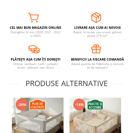
Covorase ortopedice senzoriale
Cuburi magnetice JollyHeap®
Rechizite scolare
CEL MAI BUN MAGAZIN ONLINE
LIVRARE AȘA CUM AI NEVOIE
LEGO
Câștigător în anii 2020, 2021, 2022
Rapid, în locker sau acasă, gratuit
și 2023
peste 279 lei*
Stikere decorative si covoare
Stickere decorative
Covorase de joaca
PLĂTEȘTI AȘA CUM ÎȚI DOREȘTI
BENEFICII LA FIECARE COMANDĂ
Online, ramburs, cash, cumperi
Adună puncte de fidelitate și bucură-
acum - plătești mai târziu
te de reduceri!
Ingrijire adulti
Siguranta animale companie
PRODUSE ALTERNATIVE
Carduri Cadou
-26%
-14%
Propuneri Cadou
Produse Sub 50 Lei
Resigilate