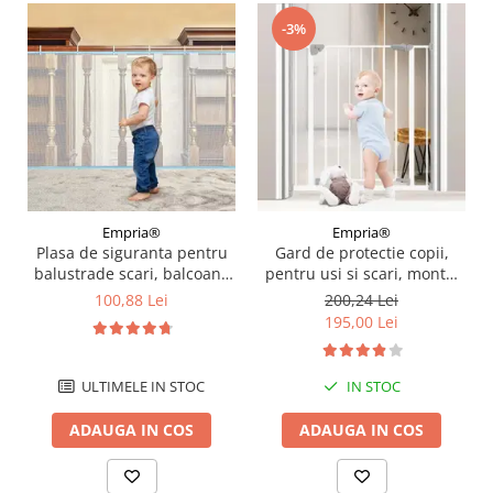
-3%
Empria®
Empria®
Plasa de siguranta pentru
Gard de protectie copii,
balustrade scari, balcoane
pentru usi si scari, montaj
si terase, 300 x 78 cm, alb
prin presiune, dimensiune
100,88 Lei
200,24 Lei
reglabila 71-77 cm, Empria,
195,00 Lei
Alb
ULTIMELE IN STOC
IN STOC
ADAUGA IN COS
ADAUGA IN COS