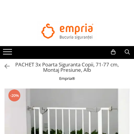
TOATE PRODUSELE
Protectii pat
Oferte Protectii Laterale Pat
Bariere protectie pentru pat
Aparatori laterale patut bebe
PACHET 3x Poarta Siguranta Copii, 71-77 cm,
Protectii mobilier
Montaj Presiune, Alb
Banda protectie mobila copii
Empria®
Protectie colturi mobila copii
Sigurante pentru sertare si usi
-20%
Sigurante geamuri si usi glisante
Kituri de siguranta pentru copii si
bebelusi
Protectii casa