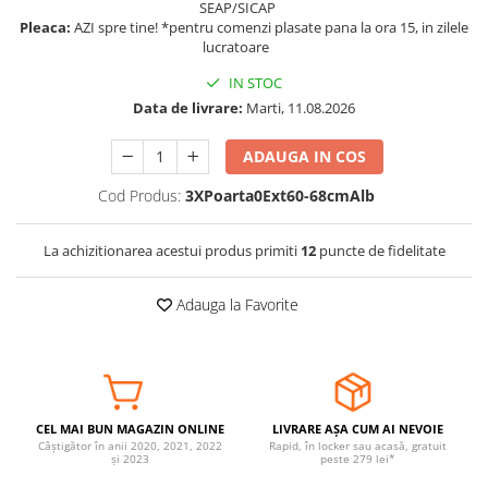
SEAP/SICAP
Somnul bebelusului
Pleaca:
AZI spre tine! *pentru comenzi plasate pana la ora 15, in zilele
lucratoare
Carucioare si scaune auto
Tarcuri copii / bebelusi
IN STOC
Data de livrare:
Marti, 11.08.2026
Scaune masa
ADAUGA IN COS
Ingrijire bebe si mama
Cod Produs:
3XPoarta0Ext60-68cmAlb
Igiena si ingrijire bebelusi
Accesorii bebelusi / nou-nascuti
La achizitionarea acestui produs primiti
12
puncte de fidelitate
Perne si saltele bebelusi
Diversificare bebelusi
Adauga la Favorite
Baia bebelusului
Maternitate
Jucarii copii si jocuri educative
Jucarii dentitie
CEL MAI BUN MAGAZIN ONLINE
LIVRARE AȘA CUM AI NEVOIE
Câștigător în anii 2020, 2021, 2022
Rapid, în locker sau acasă, gratuit
Jocuri educative
și 2023
peste 279 lei*
Jucarii bebelusi