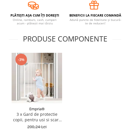
Covorase ortopedice senzoriale
Cuburi magnetice JollyHeap®
PLĂTEȘTI AȘA CUM ÎȚI DOREȘTI
BENEFICII LA FIECARE COMANDĂ
Online, ramburs, cash, cumperi
Adună puncte de fidelitate și bucură-
Rechizite scolare
acum - plătești mai târziu
te de reduceri!
LEGO
PRODUSE COMPONENTE
Stikere decorative si covoare
Stickere decorative
Covorase de joaca
-3%
Ingrijire adulti
Siguranta animale companie
Carduri Cadou
Propuneri Cadou
Empria®
3 x Gard de protectie
Produse Sub 50 Lei
copii, pentru usi si scari,
montaj prin presiune,
200,24 Lei
Resigilate