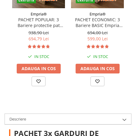
Empria®
Empria®
PACHET POPULAR: 3
PACHET ECONOMIC: 3
Bariere protectie pat
Bariere BASIC Empria
copii, SELECT, 160x200
protectie pat 160X200 cm
pr
938,90 Lei
694,00 Lei
cm
+ bara stabilizatoare
694,79 Lei
599,00 Lei
IN STOC
IN STOC
ADAUGA IN COS
ADAUGA IN COS
Descriere
PACHET 3x GARDURI DE