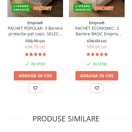
Empria®
Empria®
PACHET POPULAR: 3 Bariere
PACHET ECONOMIC: 3
protectie pat copii, SELECT,
Bariere BASIC Empria
160x200 cm
protectie pat 160X200 cm +
938,90 Lei
694,00 Lei
bara stabilizatoare
694,79 Lei
599,00 Lei
IN STOC
IN STOC
ADAUGA IN COS
ADAUGA IN COS
PRODUSE SIMILARE