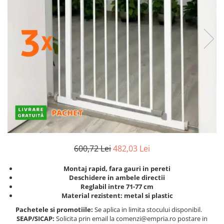
Protectii utile
Poarta siguranta copii
Deflectoare pentru aer conditionat
Protectii exterior
Casti antifonice pentru copii si
bebelusi
Echipament protectie bicicleta si
ski
Accesorii auto copii
Haine & accesorii plaja
600,72 Lei
482,03 Lei
Haine plaja / inot
Montaj rapid, fara gauri in pereti
Ochelari de soare
Deschidere in ambele directii
Palarii protectie UV
Reglabil intre 71-77 cm
Material rezistent: metal si plastic
Accesorii plaja
Pachetele si promotiile:
Se aplica in limita stocului disponibil.
SEAP/SICAP:
Solicita prin email la comenzi@empria.ro postare in
Puericultura mare