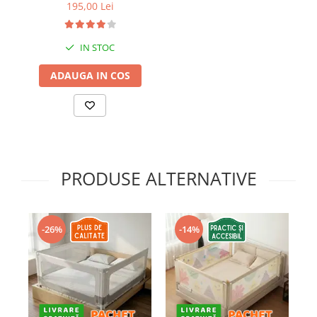
dimensiune reglabila 71-
195,00 Lei
77 cm, Empria, Alb
IN STOC
ADAUGA IN COS
PRODUSE ALTERNATIVE
-26%
-14%