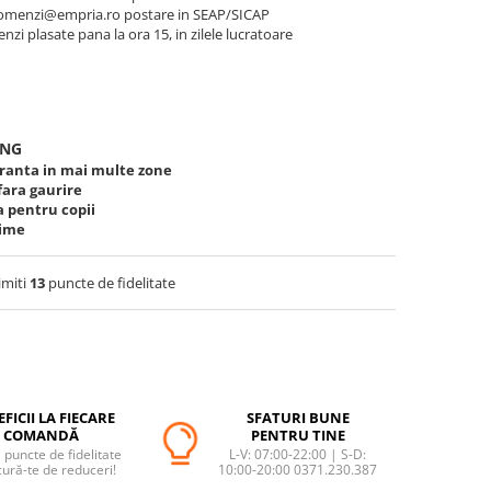
a comenzi@empria.ro postare in SEAP/SICAP
nzi plasate pana la ora 15, in zilele lucratoare
mNG
uranta in mai multe zone
fara gaurire
a pentru copii
time
imiti
13
puncte de fidelitate
FICII LA FIECARE
SFATURI BUNE
COMANDĂ
PENTRU TINE
puncte de fidelitate
L-V: 07:00-22:00 | S-D:
cură-te de reduceri!
10:00-20:00 0371.230.387