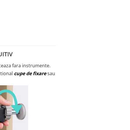
UITIV
teaza fara instrumente.
ptional
cupe de fixare
sau