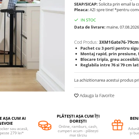
SEAP/SICAP:
Solicita prin email l
Pleaca:
AZI spre tine! *pentru come
IN STOC
Data de livrare:
maine, 07.08.2026
Cod Produs:
3XM1Gate76-79c
Pachet cu 3 porti pentru sig
Montaj rapid, prin presiune, 
Blocare tripla, greu accesibil
Reglabila intre 76 si 79 cm la
La achizitionarea acestui produs pr
Adauga la Favorite
PLĂTEȘTI AȘA CUM ÎȚI
E AȘA CUM AI
BENE
DOREȘTI
NEVOIE
Online, ramburs, cash,
locker sau acasă,
Adună 
cumperi acum - plătești
 peste 279 lei*
și bu
mai târziu