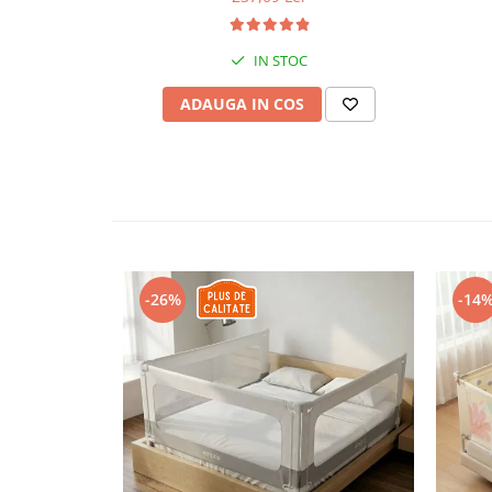
Covorase ortopedice senzoriale
Cuburi magnetice JollyHeap®
IN STOC
Rechizite scolare
ADAUGA IN COS
LEGO
Stikere decorative si covoare
Stickere decorative
Covorase de joaca
Ingrijire adulti
Siguranta animale companie
-26%
-14
Carduri Cadou
Propuneri Cadou
Produse Sub 50 Lei
Resigilate