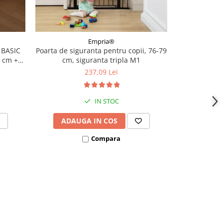
Empria®
 BASIC
Poarta de siguranta pentru copii, 76-79
Poarta de s
0 cm +
cm, siguranta tripla M1
75-106 cm, 
scari, 
237,09 Lei
IN STOC
ADAUGA IN COS
ADAU
Compara