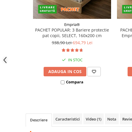
Empria®
PACHET POPULAR: 3 Bariere protectie
PACHE
pat copii, SELECT, 160x200 cm
Empri
938,90 Lei
694,79 Lei
IN STOC
ADAUGA IN COS
Compara
Caracteristici
Video
(1)
Nota
Revi
Descriere