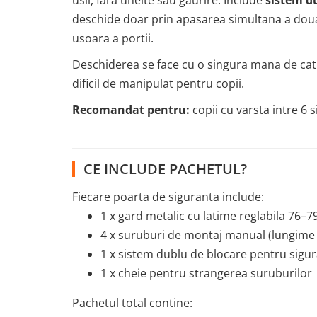
usii, fara unelte sau gaurire. Include
sistem d
deschide doar prin apasarea simultana a doua
usoara a portii.
Deschiderea se face cu o singura mana de cat
dificil de manipulat pentru copii.
Recomandat pentru:
copii cu varsta intre 6 si
CE INCLUDE PACHETUL?
Fiecare poarta de siguranta include:
1 x gard metalic cu latime reglabila 76–
4 x suruburi de montaj manual (lungime
1 x sistem dublu de blocare pentru sigur
1 x cheie pentru strangerea suruburilor
Pachetul total contine: