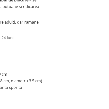
ublu de blocare
– se
 butoane si ridicarea
re adulti, dar ramane
 24 luni.
79 cm
 8 cm, diametru 3.5 cm)
anta sporita