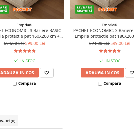
Empria®
Empria®
T ECONOMIC: 3 Bariere BASIC
PACHET ECONOMIC: 3 Bariere
a protectie pat 160X200 cm +
Empria protectie pat 180X20
bara stabilizatoare
bara stabilizatoare
694,00 Lei
599,00 Lei
694,00 Lei
599,00 Lei
IN STOC
IN STOC
ADAUGA IN COS
ADAUGA IN COS
Compara
Compara
ew-uri
(0)