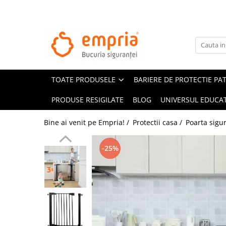
TOATE PRODUSELE
Protectii pat
Oferte Protectii Laterale Pat
TOATE PRODUSELE
BARIERE DE PROTECTIE PA
Bariere protectie pentru pat
Aparatori laterale patut bebe
PRODUSE RESIGILATE
BLOG
UNIVERSUL EDUCAT
Protectii mobilier
Bine ai venit pe Empria! /
Protectii casa /
Poarta sigur
Banda protectie mobila copii
Protectie colturi mobila copii
-25%
Sigurante pentru sertare si usi
Sigurante geamuri si usi glisante
Kituri de siguranta pentru copii si
bebelusi
Protectii casa