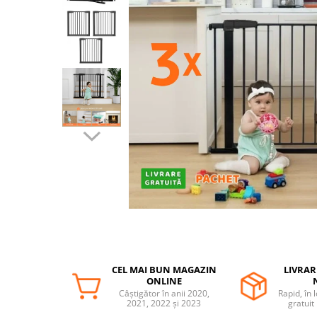
Protectii utile
Poarta siguranta copii
Deflectoare pentru aer conditionat
Protectii exterior
Casti antifonice pentru copii si
bebelusi
Echipament protectie bicicleta si
ski
Accesorii auto copii
Haine & accesorii plaja
Haine plaja / inot
Ochelari de soare
Palarii protectie UV
CEL MAI BUN MAGAZIN
LIVRAR
Accesorii plaja
ONLINE
Câștigător în anii 2020,
Rapid, în 
2021, 2022 și 2023
gratuit
Puericultura mare