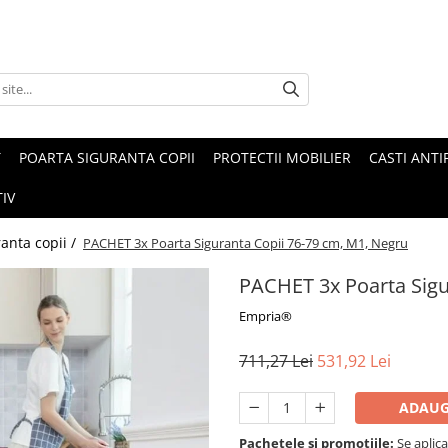
T
POARTA SIGURANTA COPII
PROTECTII MOBILIER
CASTI ANTI
IV
anta copii /
PACHET 3x Poarta Siguranta Copii 76-79 cm, M1, Negru
PACHET 3x Poarta Sigu
Empria®
711,27 Lei
531,92 Lei
ADAUG
Pachetele si promotiile:
Se aplica