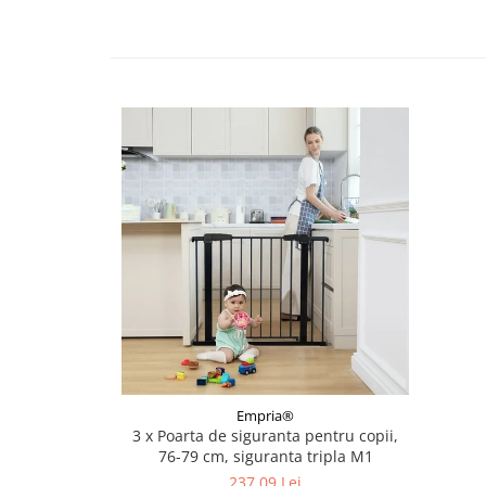
Somnul bebelusului
Carucioare si scaune auto
Tarcuri copii / bebelusi
Scaune masa
Ingrijire bebe si mama
Igiena si ingrijire bebelusi
Accesorii bebelusi / nou-nascuti
Perne si saltele bebelusi
Diversificare bebelusi
Baia bebelusului
Maternitate
Jucarii copii si jocuri educative
Empria®
Jucarii dentitie
3 x Poarta de siguranta pentru copii,
Jocuri educative
76-79 cm, siguranta tripla M1
Jucarii bebelusi
237,09 Lei