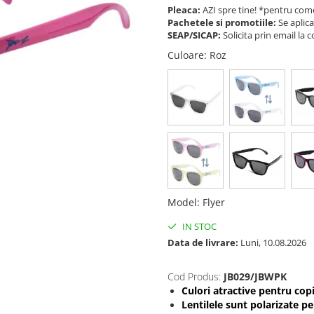
Pleaca:
AZI spre tine! *pentru come
Pachetele si promotiile:
Se aplica
SEAP/SICAP:
Solicita prin email l
Culoare
: Roz
Model
:
Flyer
IN STOC
Data de livrare:
Luni, 10.08.2026
Cod Produs:
JB029/JBWPK
Culori atractive pentru copi
Lentilele sunt polarizate p