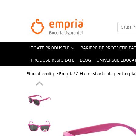
TOATE PRODUSELE
Protectii pat
Oferte Protectii Laterale Pat
TOATE PRODUSELE
BARIERE DE PROTECTIE PA
Bariere protectie pentru pat
Aparatori laterale patut bebe
PRODUSE RESIGILATE
BLOG
UNIVERSUL EDUCAT
Protectii mobilier
Bine ai venit pe Empria! /
Haine si articole pentru pla
Banda protectie mobila copii
Protectie colturi mobila copii
Sigurante pentru sertare si usi
Sigurante geamuri si usi glisante
Kituri de siguranta pentru copii si
bebelusi
Protectii casa