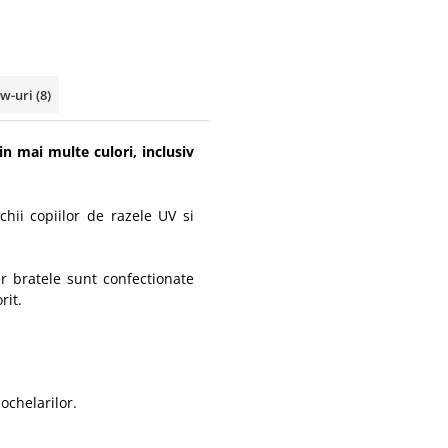
ew-uri
(8)
n mai multe culori, inclusiv
chii copiilor de razele UV si
ar bratele sunt confectionate
rit.
 ochelarilor.