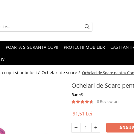
T
POARTA SIGURANTA COPII
PROTECTII MOBILIER
CASTI ANTI
IV
ja copii si bebelusi /
Ochelari de soare /
Ochelari de Soare pentru Copii
Ochelari de Soare pentr
Banz®
8 Review-uri
91,51 Lei
ADAUG