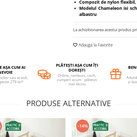
Compozit de nylon flexibil, 
Modelul Chameleon isi schi
albastru
La achizitionarea acestui produs pr
Adauga la Favorite
PLĂTEȘTI AȘA CUM ÎȚI
E AȘA CUM AI
BENE
DOREȘTI
NEVOIE
Online, ramburs, cash,
locker sau acasă,
Adună 
cumperi acum - plătești
 peste 279 lei*
și bu
mai târziu
PRODUSE ALTERNATIVE
%
-14%