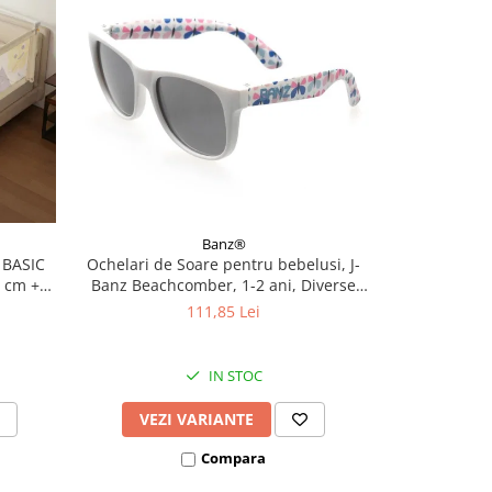
Banz®
 BASIC
Ochelari de Soare pentru bebelusi, J-
Ochelari de S
0 cm +
Banz Beachcomber, 1-2 ani, Diverse
Retr
culori
111,85 Lei
IN STOC
VEZI VARIANTE
VEZI
Compara