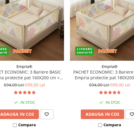
Empria®
Empria®
T ECONOMIC: 3 Bariere BASIC
PACHET ECONOMIC: 3 Bariere
a protectie pat 160X200 cm +
Empria protectie pat 180X20
bara stabilizatoare
bara stabilizatoare
694,00 Lei
599,00 Lei
694,00 Lei
599,00 Lei
IN STOC
IN STOC
ADAUGA IN COS
ADAUGA IN COS
Compara
Compara