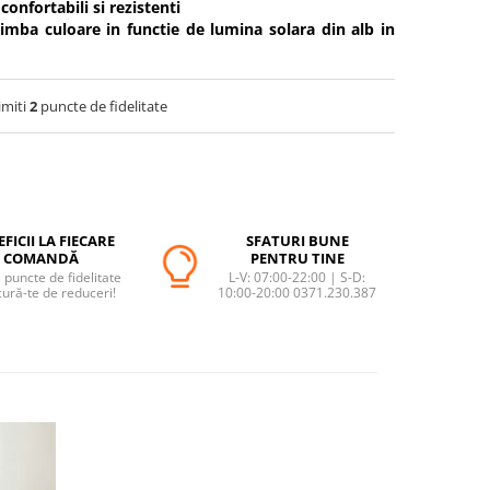
confortabili si rezistenti
mba culoare in functie de lumina solara din alb in
imiti
2
puncte de fidelitate
FICII LA FIECARE
SFATURI BUNE
COMANDĂ
PENTRU TINE
puncte de fidelitate
L-V: 07:00-22:00 | S-D:
cură-te de reduceri!
10:00-20:00 0371.230.387