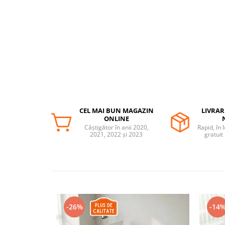
Somnul bebelusului
Carucioare si scaune auto
Tarcuri copii / bebelusi
Scaune masa
Ingrijire bebe si mama
Igiena si ingrijire bebelusi
Accesorii bebelusi / nou-nascuti
CEL MAI BUN MAGAZIN
LIVRAR
Perne si saltele bebelusi
ONLINE
Câștigător în anii 2020,
Rapid, în 
Diversificare bebelusi
2021, 2022 și 2023
gratuit
Baia bebelusului
Maternitate
Jucarii copii si jocuri educative
Jucarii dentitie
-26%
-14
Jocuri educative
Jucarii bebelusi