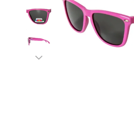
Protectii utile
Poarta siguranta copii
Deflectoare pentru aer conditionat
Protectii exterior
Casti antifonice pentru copii si
bebelusi
Echipament protectie bicicleta si
ski
Accesorii auto copii
Haine & accesorii plaja
Haine plaja / inot
Ochelari de soare
Palarii protectie UV
Accesorii plaja
Puericultura mare