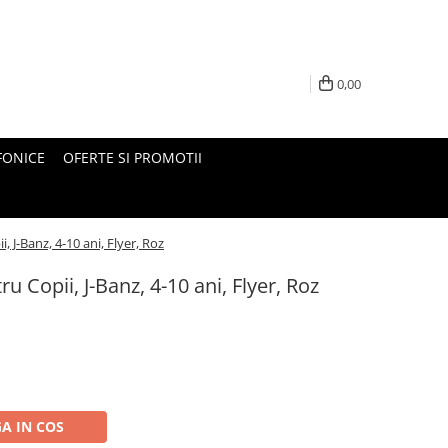
0,00
FONICE
OFERTE SI PROMOTII
, J-Banz, 4-10 ani, Flyer, Roz
u Copii, J-Banz, 4-10 ani, Flyer, Roz
A IN COS