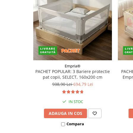
Covorase ortopedice senzoriale
Cuburi magnetice JollyHeap®
Rechizite scolare
LEGO
Stikere decorative si covoare
Stickere decorative
Covorase de joaca
Empria®
Ingrijire adulti
PACHET POPULAR: 3 Bariere protectie
PACHE
pat copii, SELECT, 160x200 cm
Empri
Siguranta animale companie
938,90 Lei
694,79 Lei
Carduri Cadou
IN STOC
Propuneri Cadou
ADAUGA IN COS
Produse Sub 50 Lei
Compara
Resigilate