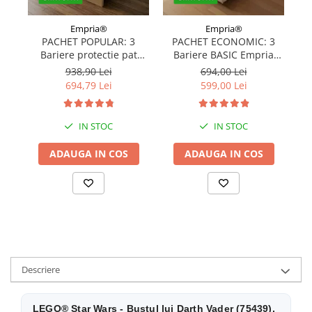
Empria®
Empria®
PACHET POPULAR: 3
PACHET ECONOMIC: 3
Bariere protectie pat
Bariere BASIC Empria
copii, SELECT, 160x200
protectie pat 160X200 cm
pr
938,90 Lei
694,00 Lei
cm
+ bara stabilizatoare
694,79 Lei
599,00 Lei
IN STOC
IN STOC
ADAUGA IN COS
ADAUGA IN COS
Descriere
LEGO® Star Wars - Bustul lui Darth Vader (75439),