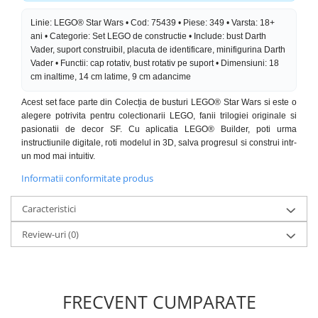
Linie: LEGO® Star Wars • Cod: 75439 • Piese: 349 • Varsta: 18+
ani • Categorie: Set LEGO de constructie • Include: bust Darth
Vader, suport construibil, placuta de identificare, minifigurina Darth
Vader • Functii: cap rotativ, bust rotativ pe suport • Dimensiuni: 18
cm inaltime, 14 cm latime, 9 cm adancime
Acest set face parte din Colecția de busturi LEGO® Star Wars si este o
alegere potrivita pentru colectionarii LEGO, fanii trilogiei originale si
pasionatii de decor SF. Cu aplicatia LEGO® Builder, poti urma
instructiunile digitale, roti modelul in 3D, salva progresul si construi intr-
un mod mai intuitiv.
Informatii conformitate produs
Caracteristici
Review-uri
(0)
FRECVENT CUMPARATE