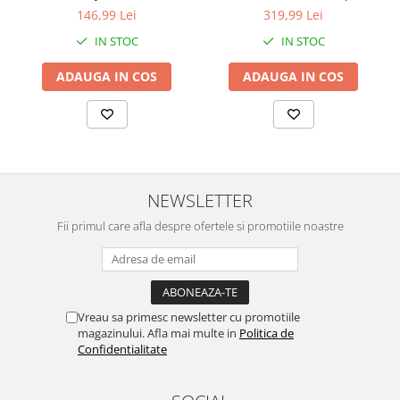
140x200 cm
146,99 Lei
319,99 Lei
IN STOC
IN STOC
ADAUGA IN COS
ADAUGA IN COS
NEWSLETTER
Fii primul care afla despre ofertele si promotiile noastre
Vreau sa primesc newsletter cu promotiile
magazinului. Afla mai multe in
Politica de
Confidentialitate