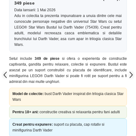
349 piese
Data lansarii: 1 Mai 2026
Adu in colectia ta prezenta impunatoare a unuia dintre cele mai
cunoscute personaje negative din universul Star Wars cu setul
LEGO® Star Wars Bustul lui Darth Vader (75439). Creat pentru
adulti, modelul recreeaza casca emblematica si detaliile
trunchiului lui Darth Vader, asa cum apar in trilogia clasica Star
Wars.
Setul include
349 de piese
si ofera o experienta de constructie
captivanta, gandita pentru relaxare, colectie si expunere. Bustul este
asezat pe un suport construibil cu placuta de identificare, include
minifigurina LEGO® Darth Vader si poate fi rotit pe suport pentru a fi
admirat din mai multe unghiuri.
Model de colectie:
bust Darth Vader inspirat din trilogia clasica Star
Wars
Pentru 18+ ani:
constructie creativa si relaxanta pentru fani adulti
Creat pentru expunere:
suport cu placuta, cap rotativ si
minifigurina Darth Vader