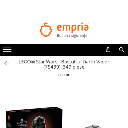
TOATE PRODUSELE
Protectii pat
Oferte Protectii Laterale Pat
Bariere protectie pentru pat
Aparatori laterale patut bebe
LEGO® Star Wars - Bustul lui Darth Vader
Protectii mobilier
(75439), 349 piese
Banda protectie mobila copii
LEGO®
Protectie colturi mobila copii
Sigurante pentru sertare si usi
Sigurante geamuri si usi glisante
Kituri de siguranta pentru copii si
bebelusi
Protectii casa