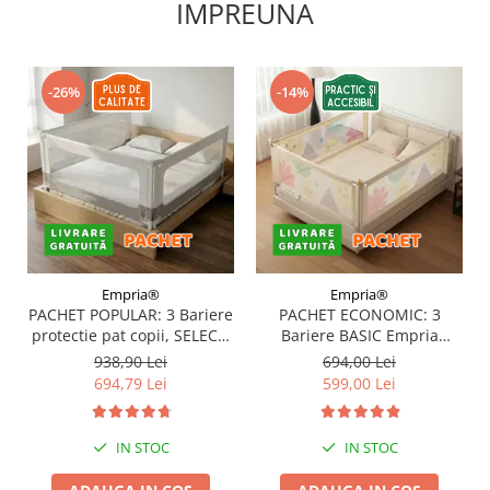
IMPREUNA
-26%
-14%
Empria®
Empria®
PACHET POPULAR: 3 Bariere
PACHET ECONOMIC: 3
protectie pat copii, SELECT,
Bariere BASIC Empria
160x200 cm
protectie pat 160X200 cm +
938,90 Lei
694,00 Lei
bara stabilizatoare
694,79 Lei
599,00 Lei
IN STOC
IN STOC