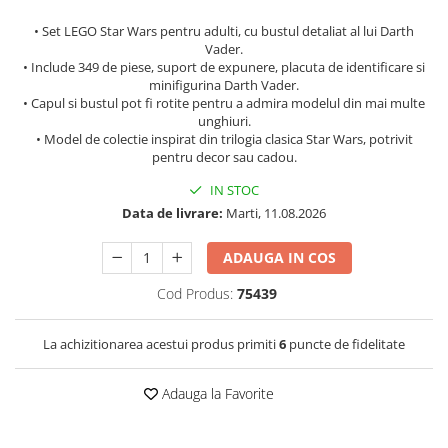
Somnul bebelusului
• Set LEGO Star Wars pentru adulti, cu bustul detaliat al lui Darth
Vader.
Carucioare si scaune auto
• Include 349 de piese, suport de expunere, placuta de identificare si
Tarcuri copii / bebelusi
minifigurina Darth Vader.
Scaune masa
• Capul si bustul pot fi rotite pentru a admira modelul din mai multe
unghiuri.
• Model de colectie inspirat din trilogia clasica Star Wars, potrivit
Ingrijire bebe si mama
pentru decor sau cadou.
Igiena si ingrijire bebelusi
IN STOC
Accesorii bebelusi / nou-nascuti
Data de livrare:
Marti, 11.08.2026
Perne si saltele bebelusi
ADAUGA IN COS
Diversificare bebelusi
Baia bebelusului
Cod Produs:
75439
Maternitate
La achizitionarea acestui produs primiti
6
puncte de fidelitate
Jucarii copii si jocuri educative
Jucarii dentitie
Adauga la Favorite
Jocuri educative
Jucarii bebelusi