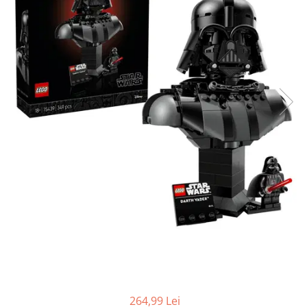
Protectii utile
Poarta siguranta copii
Deflectoare pentru aer conditionat
Protectii exterior
Casti antifonice pentru copii si
bebelusi
Echipament protectie bicicleta si
ski
Accesorii auto copii
Haine & accesorii plaja
Haine plaja / inot
Ochelari de soare
Palarii protectie UV
Accesorii plaja
264,99 Lei
Puericultura mare