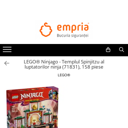
TOATE PRODUSELE
Protectii pat
Oferte Protectii Laterale Pat
Bariere protectie pentru pat
Aparatori laterale patut bebe
LEGO® Ninjago - Templul Spinjitzu al
Protectii mobilier
luptatorilor ninja (71831), 158 piese
Banda protectie mobila copii
LEGO®
Protectie colturi mobila copii
Sigurante pentru sertare si usi
Sigurante geamuri si usi glisante
Kituri de siguranta pentru copii si
bebelusi
Protectii casa