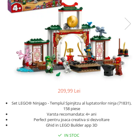
Protectii utile
Poarta siguranta copii
Deflectoare pentru aer conditionat
Protectii exterior
Casti antifonice pentru copii si
bebelusi
Echipament protectie bicicleta si
ski
Accesorii auto copii
Haine & accesorii plaja
209,99 Lei
Haine plaja / inot
Set LEGO® Ninjago - Templul Spinjitzu al luptatorilor ninja (71831),
Ochelari de soare
158 piese
Palarii protectie UV
Varsta recomandata: 4+ ani
Perfect pentru joaca creativa si dezvoltare
Accesorii plaja
Ghid in LEGO Builder app 3D
Puericultura mare
IN STOC