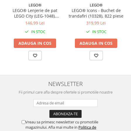
LEGO®
LEGO®
LEGO® Lenjerie de pat
LEGO® Icons - Buchet de
LEGO City (LEG-1048),
trandafiri (10328), 822 piese
140x200 cm
146,99 Lei
319,99 Lei
IN STOC
IN STOC
ADAUGA IN COS
ADAUGA IN COS
NEWSLETTER
Fii primul care afla despre ofertele si promotiile noastre
Vreau sa primesc newsletter cu promotiile
magazinului. Afla mai multe in
Politica de