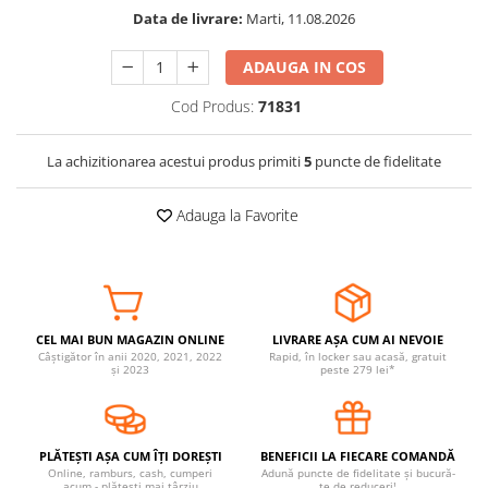
Data de livrare:
Marti, 11.08.2026
Somnul bebelusului
Carucioare si scaune auto
ADAUGA IN COS
Tarcuri copii / bebelusi
Cod Produs:
71831
Scaune masa
La achizitionarea acestui produs primiti
5
puncte de fidelitate
Ingrijire bebe si mama
Igiena si ingrijire bebelusi
Adauga la Favorite
Accesorii bebelusi / nou-nascuti
Perne si saltele bebelusi
Diversificare bebelusi
Baia bebelusului
Maternitate
CEL MAI BUN MAGAZIN ONLINE
LIVRARE AȘA CUM AI NEVOIE
Câștigător în anii 2020, 2021, 2022
Rapid, în locker sau acasă, gratuit
și 2023
peste 279 lei*
Jucarii copii si jocuri educative
Jucarii dentitie
Jocuri educative
PLĂTEȘTI AȘA CUM ÎȚI DOREȘTI
BENEFICII LA FIECARE COMANDĂ
Online, ramburs, cash, cumperi
Adună puncte de fidelitate și bucură-
Jucarii bebelusi
acum - plătești mai târziu
te de reduceri!