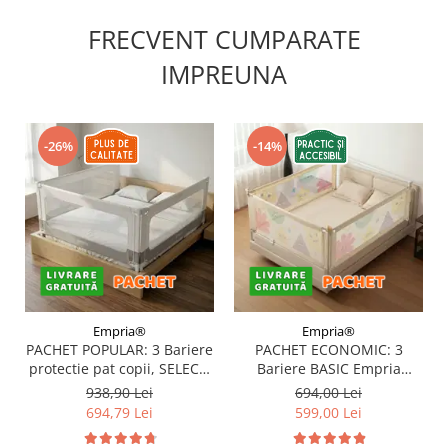
FRECVENT CUMPARATE
IMPREUNA
-26%
-14%
Empria®
Empria®
PACHET POPULAR: 3 Bariere
PACHET ECONOMIC: 3
protectie pat copii, SELECT,
Bariere BASIC Empria
160x200 cm
protectie pat 160X200 cm +
938,90 Lei
694,00 Lei
bara stabilizatoare
694,79 Lei
599,00 Lei