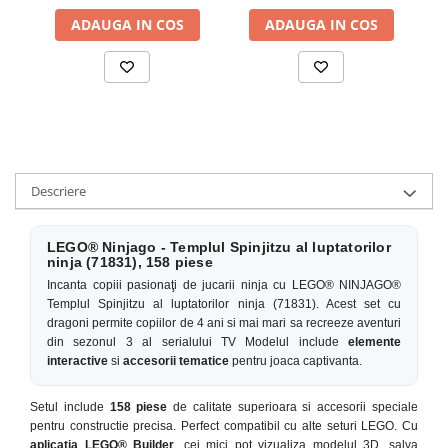
ADAUGA IN COS
ADAUGA IN COS
Descriere
LEGO® Ninjago - Templul Spinjitzu al luptatorilor
ninja (71831), 158 piese
Incanta copiii pasionaţi de jucarii ninja cu LEGO® NINJAGO®
Templul Spinjitzu al luptatorilor ninja (71831). Acest set cu
dragoni permite copiilor de 4 ani si mai mari sa recreeze aventuri
din sezonul 3 al serialului TV Modelul include
elemente
interactive
si
accesorii tematice
pentru joaca captivanta.
Setul include
158 piese
de calitate superioara si accesorii speciale
pentru constructie precisa. Perfect compatibil cu alte seturi LEGO. Cu
aplicatia LEGO® Builder
, cei mici pot vizualiza modelul 3D, salva