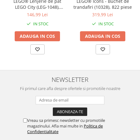
LEGO® Lenjerie de pat
LEGO® Icons - Buchet de
LEGO City (LEG-1048),
trandafiri (10328), 822 piese
140x200 cm
146,99 Lei
319,99 Lei
IN STOC
IN STOC
ADAUGA IN COS
ADAUGA IN COS
NEWSLETTER
Fii primul care afla despre ofertele si promotiile noastre
Vreau sa primesc newsletter cu promotiile
magazinului. Afla mai multe in
Politica de
Confidentialitate