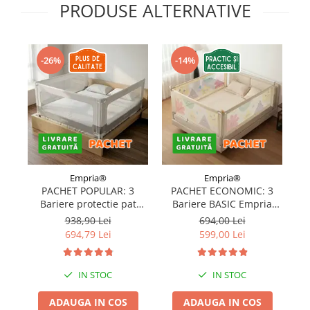
PRODUSE ALTERNATIVE
Covorase ortopedice senzoriale
Cuburi magnetice JollyHeap®
Rechizite scolare
-26%
-14%
LEGO
Stikere decorative si covoare
Stickere decorative
Covorase de joaca
Ingrijire adulti
Empria®
Empria®
Siguranta animale companie
PACHET POPULAR: 3
PACHET ECONOMIC: 3
Bariere protectie pat
Bariere BASIC Empria
copii, SELECT, 160x200
protectie pat 160X200 cm
pr
938,90 Lei
694,00 Lei
Carduri Cadou
cm
+ bara stabilizatoare
694,79 Lei
599,00 Lei
Propuneri Cadou
IN STOC
IN STOC
Produse Sub 50 Lei
ADAUGA IN COS
ADAUGA IN COS
Resigilate