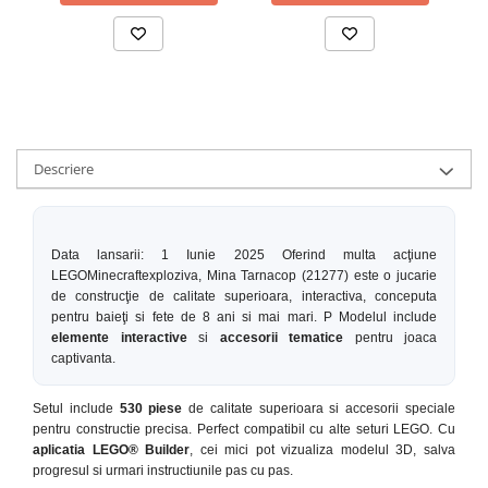
Descriere
Data lansarii: 1 Iunie 2025 Oferind multa acţiune
LEGOMinecraftexploziva, Mina Tarnacop (21277) este o jucarie
de construcţie de calitate superioara, interactiva, conceputa
pentru baieţi si fete de 8 ani si mai mari. P Modelul include
elemente interactive
si
accesorii tematice
pentru joaca
captivanta.
Setul include
530 piese
de calitate superioara si accesorii speciale
pentru constructie precisa. Perfect compatibil cu alte seturi LEGO. Cu
aplicatia LEGO® Builder
, cei mici pot vizualiza modelul 3D, salva
progresul si urmari instructiunile pas cu pas.