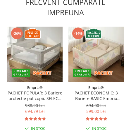
FRECVENT CUMPARATE
IMPREUNA
-26%
-14%
Empria®
Empria®
PACHET POPULAR: 3 Bariere
PACHET ECONOMIC: 3
protectie pat copii, SELECT,
Bariere BASIC Empria
160x200 cm
protectie pat 160X200 cm +
938,90 Lei
694,00 Lei
bara stabilizatoare
694,79 Lei
599,00 Lei
IN STOC
IN STOC