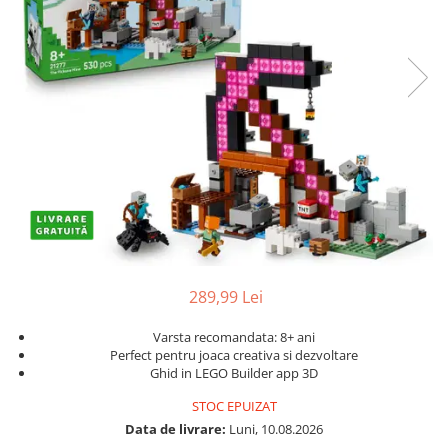
Protectii utile
Poarta siguranta copii
Deflectoare pentru aer conditionat
Protectii exterior
Casti antifonice pentru copii si
bebelusi
Echipament protectie bicicleta si
ski
Accesorii auto copii
Haine & accesorii plaja
289,99 Lei
Haine plaja / inot
Varsta recomandata: 8+ ani
Ochelari de soare
Perfect pentru joaca creativa si dezvoltare
Palarii protectie UV
Ghid in LEGO Builder app 3D
Accesorii plaja
STOC EPUIZAT
Data de livrare:
Luni, 10.08.2026
Puericultura mare