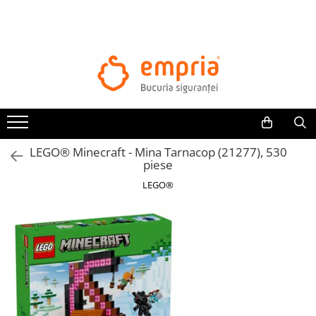
TOATE PRODUSELE
Protectii pat
Oferte Protectii Laterale Pat
Bariere protectie pentru pat
Aparatori laterale patut bebe
LEGO® Minecraft - Mina Tarnacop (21277), 530
Protectii mobilier
piese
Banda protectie mobila copii
LEGO®
Protectie colturi mobila copii
Sigurante pentru sertare si usi
Sigurante geamuri si usi glisante
Kituri de siguranta pentru copii si
bebelusi
Protectii casa