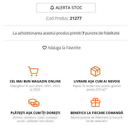
Somnul bebelusului
ALERTA STOC
Carucioare si scaune auto
Cod Produs:
21277
Tarcuri copii / bebelusi
Scaune masa
La achizitionarea acestui produs primiti
7
puncte de fidelitate
Ingrijire bebe si mama
Adauga la Favorite
Igiena si ingrijire bebelusi
Accesorii bebelusi / nou-nascuti
Perne si saltele bebelusi
Diversificare bebelusi
CEL MAI BUN MAGAZIN ONLINE
LIVRARE AȘA CUM AI NEVOIE
Baia bebelusului
Câștigător în anii 2020, 2021, 2022
Rapid, în locker sau acasă, gratuit
și 2023
peste 279 lei*
Maternitate
Jucarii copii si jocuri educative
PLĂTEȘTI AȘA CUM ÎȚI DOREȘTI
BENEFICII LA FIECARE COMANDĂ
Jucarii dentitie
Online, ramburs, cash, cumperi
Adună puncte de fidelitate și bucură-
acum - plătești mai târziu
te de reduceri!
Jocuri educative
Jucarii bebelusi