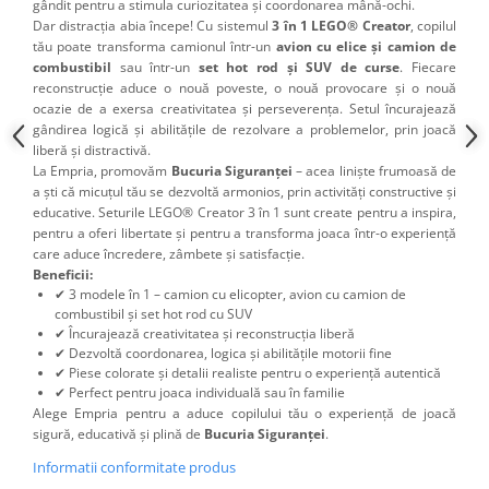
gândit pentru a stimula curiozitatea și coordonarea mână-ochi.
Dar distracția abia începe! Cu sistemul
3 în 1 LEGO® Creator
, copilul
tău poate transforma camionul într-un
avion cu elice și camion de
combustibil
sau într-un
set hot rod și SUV de curse
. Fiecare
reconstrucție aduce o nouă poveste, o nouă provocare și o nouă
ocazie de a exersa creativitatea și perseverența. Setul încurajează
gândirea logică și abilitățile de rezolvare a problemelor, prin joacă
liberă și distractivă.
La Empria, promovăm
Bucuria Siguranței
– acea liniște frumoasă de
a ști că micuțul tău se dezvoltă armonios, prin activități constructive și
educative. Seturile LEGO® Creator 3 în 1 sunt create pentru a inspira,
pentru a oferi libertate și pentru a transforma joaca într-o experiență
care aduce încredere, zâmbete și satisfacție.
Beneficii:
✔ 3 modele în 1 – camion cu elicopter, avion cu camion de
combustibil și set hot rod cu SUV
✔ Încurajează creativitatea și reconstrucția liberă
✔ Dezvoltă coordonarea, logica și abilitățile motorii fine
✔ Piese colorate și detalii realiste pentru o experiență autentică
✔ Perfect pentru joaca individuală sau în familie
Alege Empria pentru a aduce copilului tău o experiență de joacă
sigură, educativă și plină de
Bucuria Siguranței
.
Informatii conformitate produs