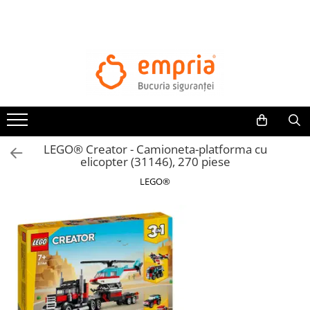
TOATE PRODUSELE
Protectii pat
Oferte Protectii Laterale Pat
Bariere protectie pentru pat
Aparatori laterale patut bebe
LEGO® Creator - Camioneta-platforma cu
Protectii mobilier
elicopter (31146), 270 piese
Banda protectie mobila copii
LEGO®
Protectie colturi mobila copii
Sigurante pentru sertare si usi
Sigurante geamuri si usi glisante
Kituri de siguranta pentru copii si
bebelusi
Protectii casa