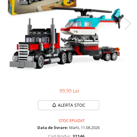
Protectii utile
Poarta siguranta copii
Deflectoare pentru aer conditionat
Protectii exterior
Casti antifonice pentru copii si
bebelusi
Echipament protectie bicicleta si
ski
Accesorii auto copii
Haine & accesorii plaja
99,99 Lei
Haine plaja / inot
Ochelari de soare
ALERTA STOC
Palarii protectie UV
Accesorii plaja
STOC EPUIZAT
Data de livrare:
Marti, 11.08.2026
Puericultura mare
Cod Produs:
31146