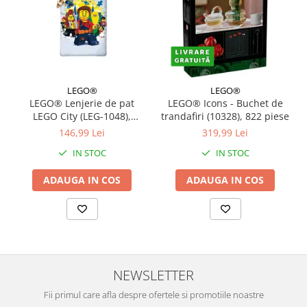
LEGO®
LEGO®
LEGO® Lenjerie de pat
LEGO® Icons - Buchet de
LEGO City (LEG-1048),
trandafiri (10328), 822 piese
140x200 cm
146,99 Lei
319,99 Lei
IN STOC
IN STOC
ADAUGA IN COS
ADAUGA IN COS
NEWSLETTER
Fii primul care afla despre ofertele si promotiile noastre