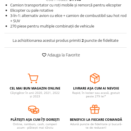
Camion transportator cu roți mobile și remorcă pentru elicopter
Somnul bebelusului
Elicopter cu pale rotative
Carucioare si scaune auto
3-în-1: alternativ avion cu elice + camion de combustibil sau hot rod
+ SUV
Tarcuri copii / bebelusi
270 piese pentru multiple combinații de vehicule
Scaune masa
La achizitionarea acestui produs primiti
2
puncte de fidelitate
Ingrijire bebe si mama
Igiena si ingrijire bebelusi
Adauga la Favorite
Accesorii bebelusi / nou-nascuti
Perne si saltele bebelusi
Diversificare bebelusi
Baia bebelusului
CEL MAI BUN MAGAZIN ONLINE
LIVRARE AȘA CUM AI NEVOIE
Maternitate
Câștigător în anii 2020, 2021, 2022
Rapid, în locker sau acasă, gratuit
și 2023
peste 279 lei*
Jucarii copii si jocuri educative
Jucarii dentitie
PLĂTEȘTI AȘA CUM ÎȚI DOREȘTI
BENEFICII LA FIECARE COMANDĂ
Jocuri educative
Online, ramburs, cash, cumperi
Adună puncte de fidelitate și bucură-
acum - plătești mai târziu
te de reduceri!
Jucarii bebelusi