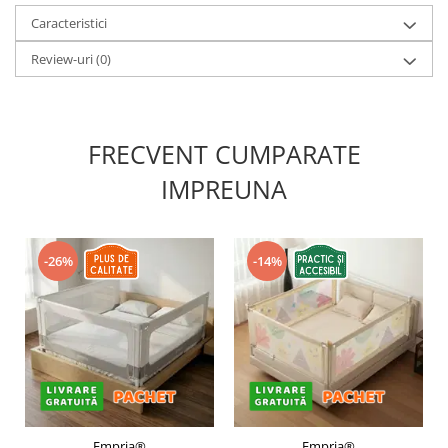
Caracteristici
Review-uri
(0)
FRECVENT CUMPARATE
IMPREUNA
-26%
-14%
Empria®
Empria®