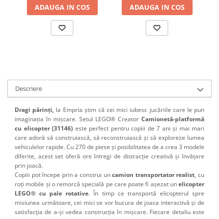
ADAUGA IN COS
ADAUGA IN COS
Descriere
Dragi părinți,
la Empria știm că cei mici iubesc jucăriile care le pun
imaginația în mișcare. Setul LEGO® Creator
Camionetă-platformă
cu elicopter (31146)
este perfect pentru copiii de 7 ani și mai mari
care adoră să construiască, să reconstruiască și să exploreze lumea
vehiculelor rapide. Cu 270 de piese și posibilitatea de a crea 3 modele
diferite, acest set oferă ore întregi de distracție creativă și învățare
prin joacă.
Copiii pot începe prin a construi un
camion transportator realist
, cu
roți mobile și o remorcă specială pe care poate fi așezat un
elicopter
LEGO® cu pale rotative
. În timp ce transportă elicopterul spre
misiunea următoare, cei mici se vor bucura de joaca interactivă și de
satisfacția de a-și vedea construcția în mișcare. Fiecare detaliu este