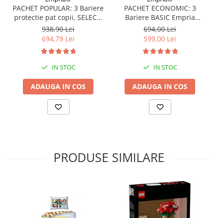
PACHET POPULAR: 3 Bariere
PACHET ECONOMIC: 3
protectie pat copii, SELECT,
Bariere BASIC Empria
160x200 cm
protectie pat 160X200 cm +
938,90 Lei
694,00 Lei
bara stabilizatoare
694,79 Lei
599,00 Lei
IN STOC
IN STOC
ADAUGA IN COS
ADAUGA IN COS
PRODUSE SIMILARE