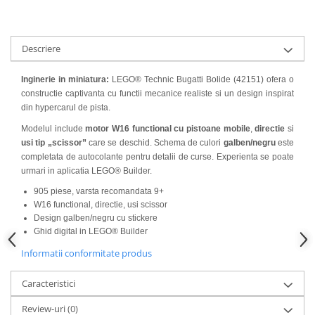
Descriere
Inginerie in miniatura:
LEGO® Technic Bugatti Bolide (42151) ofera o
constructie captivanta cu functii mecanice realiste si un design inspirat
din hypercarul de pista.
Modelul include
motor W16 functional cu pistoane mobile
,
directie
si
usi tip „scissor”
care se deschid. Schema de culori
galben/negru
este
completata de autocolante pentru detalii de curse. Experienta se poate
urmari in aplicatia LEGO® Builder.
905 piese, varsta recomandata 9+
W16 functional, directie, usi scissor
Design galben/negru cu stickere
Ghid digital in LEGO® Builder
Informatii conformitate produs
Caracteristici
Review-uri
(0)