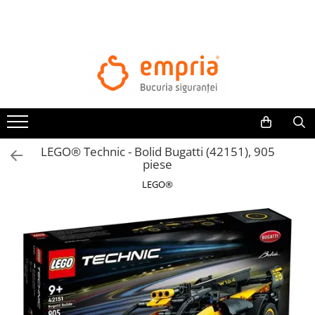
TOATE PRODUSELE
Protectii pat
Oferte Protectii Laterale Pat
Bariere protectie pentru pat
Aparatori laterale patut bebe
LEGO® Technic - Bolid Bugatti (42151), 905
Protectii mobilier
piese
Banda protectie mobila copii
LEGO®
Protectie colturi mobila copii
Sigurante pentru sertare si usi
Sigurante geamuri si usi glisante
Kituri de siguranta pentru copii si
bebelusi
Protectii casa