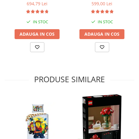
bara stabilizatoare
694,79 Lei
599,00 Lei
IN STOC
IN STOC
ADAUGA IN COS
ADAUGA IN COS
PRODUSE SIMILARE