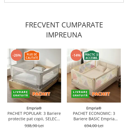
FRECVENT CUMPARATE
IMPREUNA
-26%
-14%
Empria®
Empria®
PACHET POPULAR: 3 Bariere
PACHET ECONOMIC: 3
protectie pat copii, SELECT,
Bariere BASIC Empria
160x200 cm
protectie pat 160X200 cm +
938,90 Lei
694,00 Lei