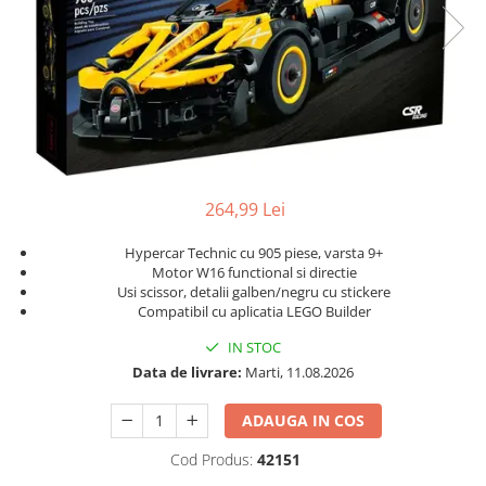
Protectii utile
Poarta siguranta copii
Deflectoare pentru aer conditionat
Protectii exterior
Casti antifonice pentru copii si
bebelusi
Echipament protectie bicicleta si
264,99 Lei
ski
Hypercar Technic cu 905 piese, varsta 9+
Accesorii auto copii
Motor W16 functional si directie
Usi scissor, detalii galben/negru cu stickere
Haine & accesorii plaja
Compatibil cu aplicatia LEGO Builder
Haine plaja / inot
IN STOC
Ochelari de soare
Data de livrare:
Marti, 11.08.2026
Palarii protectie UV
ADAUGA IN COS
Accesorii plaja
Cod Produs:
42151
Puericultura mare