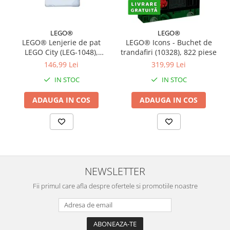
LEGO®
LEGO®
LEGO® Lenjerie de pat
LEGO® Icons - Buchet de
LEGO City (LEG-1048),
trandafiri (10328), 822 piese
140x200 cm
146,99 Lei
319,99 Lei
IN STOC
IN STOC
ADAUGA IN COS
ADAUGA IN COS
NEWSLETTER
Fii primul care afla despre ofertele si promotiile noastre