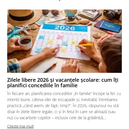
Zilele libere 2026 și vacanțele școlare: cum îți
planifici concediile în familie
În fiecare an, planificarea concediilor „în familie” începe la fel: cu
intenții bune, câteva idei de escapade și, inevitabil, întrebarea
practică „când avem, de fapt, timp?”. În 2026, răspunsul nu stă
doar în zilele libere legale, ci și în felul în care se aliniază (sau
nu) cu vacanțele copiilor – inclusiv cele de la grădiniță,...
Citeste mai mult