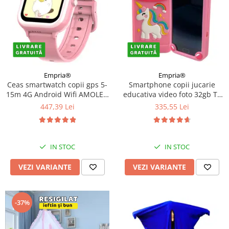
Empria®
Empria®
Ceas smartwatch copii gps 5-
Smartphone copii jucarie
15m 4G Android Wifi AMOLED
educativa video foto 32gb TF
1.72in, Roz
card rezolutie 480*800
447,39 Lei
335,55 Lei
display 10cm, Diverse culori
IN STOC
IN STOC
VEZI VARIANTE
VEZI VARIANTE
-37%