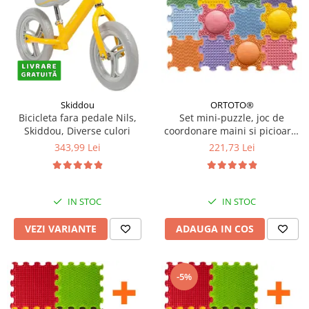
Skiddou
ORTOTO®
Bicicleta fara pedale Nils,
Set mini-puzzle, joc de
Skiddou, Diverse culori
coordonare maini si picioare,
12 piese, Multicolor
343,99 Lei
221,73 Lei
IN STOC
IN STOC
VEZI VARIANTE
ADAUGA IN COS
-5%