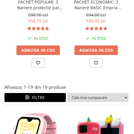
PACHET POPULAR: 3
PACHET ECONOMIC: 3
Covorase ortopedice senzoriale
Bariere protectie pat
Bariere BASIC Empria
copii, SELECT, 160x200
protectie pat 160X200 cm
pr
Cuburi magnetice JollyHeap®
938,90 Lei
694,00 Lei
cm
+ bara stabilizatoare
694,79 Lei
599,00 Lei
Rechizite scolare
LEGO
IN STOC
IN STOC
Stikere decorative si covoare
Stickere decorative
ADAUGA IN COS
ADAUGA IN COS
Covorase de joaca
Ingrijire adulti
Siguranta animale companie
Afiseaza:
1-
19
din
19
produse
Carduri Cadou
FILTRE
Propuneri Cadou
Produse Sub 50 Lei
Resigilate