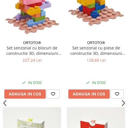
ORTOTO®
ORTOTO®
Set senzorial cu blocuri de
Set senzorial cu piese de
constructie 3D, dimensiuni
constructie 3D, dimensiuni
mari, 32 piese
mari, 16 piese
227,24 Lei
128,60 Lei
IN STOC
IN STOC
ADAUGA IN COS
ADAUGA IN COS