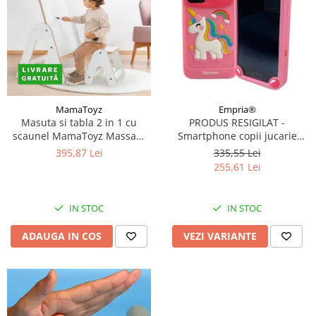
MamaToyz
Empria®
Masuta si tabla 2 in 1 cu
PRODUS RESIGILAT -
scaunel MamaToyz Massam
Smartphone copii jucarie
MDF
educativa video foto 32gb TF
395,87 Lei
335,55 Lei
card rezolutie 480*800
255,61 Lei
display 10cm, Diverse culori
IN STOC
IN STOC
ADAUGA IN COS
VEZI VARIANTE