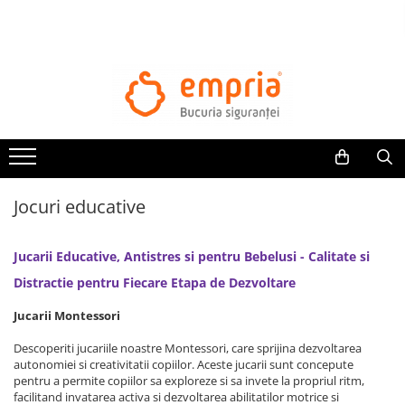
TOATE PRODUSELE
Protectii pat
Oferte Protectii Laterale Pat
Bariere protectie pentru pat
Aparatori laterale patut bebe
Jocuri educative
Protectii mobilier
Banda protectie mobila copii
Jucarii Educative, Antistres si pentru Bebelusi - Calitate si
Protectie colturi mobila copii
Sigurante pentru sertare si usi
Distractie pentru Fiecare Etapa de Dezvoltare
Sigurante geamuri si usi glisante
Jucarii Montessori
Kituri de siguranta pentru copii si
bebelusi
Descoperiti jucariile noastre Montessori, care sprijina dezvoltarea
autonomiei si creativitatii copiilor. Aceste jucarii sunt concepute
pentru a permite copiilor sa exploreze si sa invete la propriul ritm,
Protectii casa
facilitand invatarea activa si dezvoltarea abilitatilor motrice si