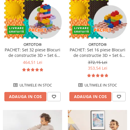
ORTOTO®
ORTOTO®
PACHET: Set 32 piese Blocuri
PACHET: Set 16 piese Blocuri
de constructie 3D + Set 6
de constructie 3D + Set 6
Covorase ortopedice si
Covorase tip puzzle
464,51 Lei
372,15 Lei
senzoriale, puzzle
353,54 Lei
ULTIMELE IN STOC
ULTIMELE IN STOC
ADAUGA IN COS
ADAUGA IN COS