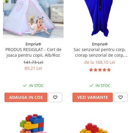
Empria®
Empria®
PRODUS RESIGILAT - Cort de
Sac senzorial pentru corp,
joaca pentru copii, Alb/Roz
ciorap senzorial de corp,
Albastru, Diverse marimi
141,73 Lei
de la 168,10 Lei
89,21 Lei
IN STOC
IN STOC
ADAUGA IN COS
VEZI VARIANTE