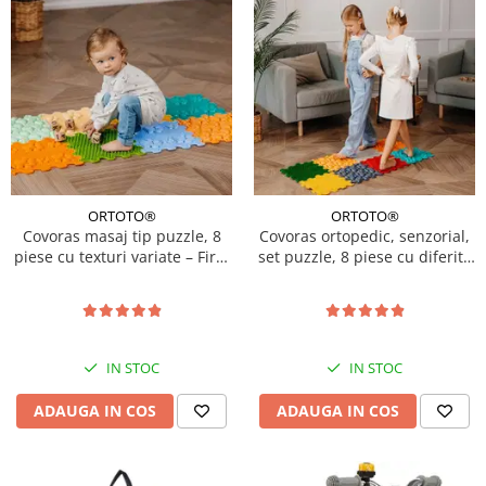
ORTOTO®
ORTOTO®
Covoras masaj tip puzzle, 8
Covoras ortopedic, senzorial,
piese cu texturi variate – First
set puzzle, 8 piese cu diferite
Steps
texturi, Marco Polo
IN STOC
IN STOC
ADAUGA IN COS
ADAUGA IN COS