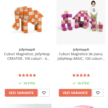
JollyHeap®
JollyHeap®
Cuburi Magnetice, JollyHeap
Cuburi Magnetice de joaca,
CREATIVE, 100 cuburi - 4
JollyHeap BASIC, 100 cuburi -
forme, Diverse culori
2 forme, Diverse culori
IN STOC
IN STOC
VEZI VARIANTE
VEZI VARIANTE