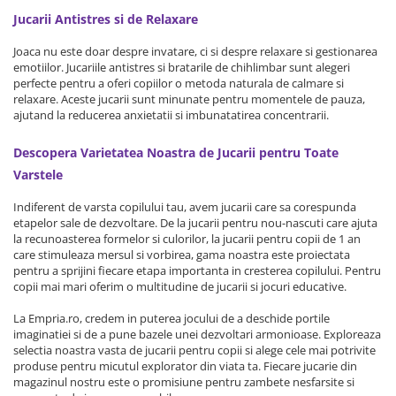
Jucarii Antistres si de Relaxare
Joaca nu este doar despre invatare, ci si despre relaxare si gestionarea
emotiilor. Jucariile antistres si bratarile de chihlimbar sunt alegeri
perfecte pentru a oferi copiilor o metoda naturala de calmare si
relaxare. Aceste jucarii sunt minunate pentru momentele de pauza,
ajutand la reducerea anxietatii si imbunatatirea concentrarii.
Descopera Varietatea Noastra de Jucarii pentru Toate
Varstele
Indiferent de varsta copilului tau, avem jucarii care sa corespunda
etapelor sale de dezvoltare. De la jucarii pentru nou-nascuti care ajuta
la recunoasterea formelor si culorilor, la jucarii pentru copii de 1 an
care stimuleaza mersul si vorbirea, gama noastra este proiectata
pentru a sprijini fiecare etapa importanta in cresterea copilului. Pentru
copii mai mari oferim o multitudine de jucarii si jocuri educative.
La Empria.ro, credem in puterea jocului de a deschide portile
imaginatiei si de a pune bazele unei dezvoltari armonioase. Exploreaza
selectia noastra vasta de jucarii pentru copii si alege cele mai potrivite
produse pentru micutul explorator din viata ta. Fiecare jucarie din
magazinul nostru este o promisiune pentru zambete nesfarsite si