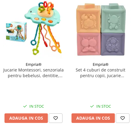
Empria®
Empria®
Jucarie Montessori, senzoriala
Set 4 cuburi de construit
pentru bebelusi, dentitie,
pentru copii, jucarie
Empria, Elefant Verde
educationala colorata,
Empria, cifre si forme
IN STOC
IN STOC
ADAUGA IN COS
ADAUGA IN COS