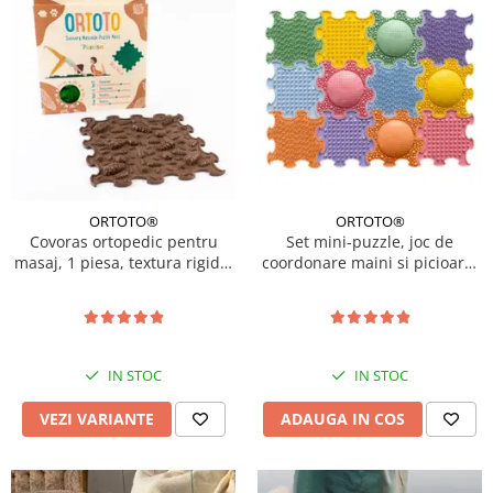
ORTOTO®
ORTOTO®
Covoras ortopedic pentru
Set mini-puzzle, joc de
masaj, 1 piesa, textura rigida,
coordonare maini si picioare,
model Pinecones, Diverse
12 piese, Multicolor
culori
IN STOC
IN STOC
VEZI VARIANTE
ADAUGA IN COS