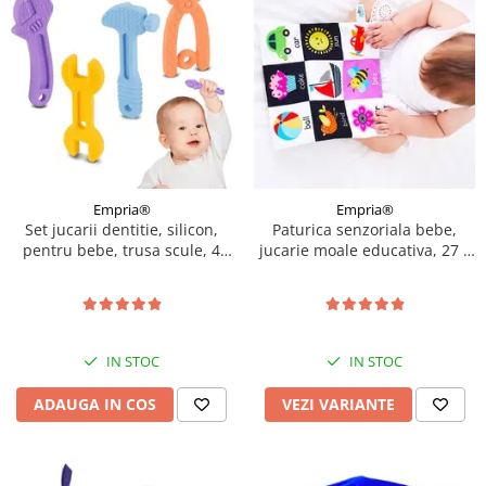
Empria®
Empria®
Set jucarii dentitie, silicon,
Paturica senzoriala bebe,
pentru bebe, trusa scule, 4
jucarie moale educativa, 27 x
piese, Empria
27 cm, Empria, Diverse
modele
IN STOC
IN STOC
ADAUGA IN COS
VEZI VARIANTE