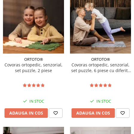
ORTOTO®
ORTOTO®
Covoras ortopedic, senzorial,
Covoras ortopedic, senzorial,
set puzzle, 2 piese
set puzzle, 6 piese cu diferite
texturi, ICE Relaxing Massage,
transparent
IN STOC
IN STOC
ADAUGA IN COS
ADAUGA IN COS