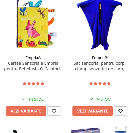
Empria®
Empria®
Cartea Senzoriala Empria
Sac senzorial pentru corp,
pentru Bebelusi - O Calatorie
ciorap senzorial de corp,
Colorata in Lumea
Albastru, Diverse marimi
Descoperirilor, Diverse
modele
IN STOC
IN STOC
VEZI VARIANTE
VEZI VARIANTE