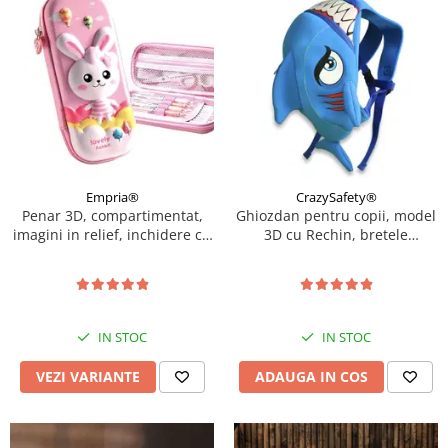
Empria®
CrazySafety®
Penar 3D, compartimentat,
Ghiozdan pentru copii, model
imagini in relief, inchidere cu
3D cu Rechin, bretele
fermoar, pentru scoala si
ajustabile, Bleu
gradinita, Empria, Diverse
modele
IN STOC
IN STOC
VEZI VARIANTE
ADAUGA IN COS