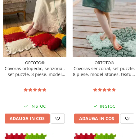
ORTOTO®
ORTOTO®
Covoras ortopedic, senzorial,
Covoras senzorial, set puzzle,
set puzzle, 3 piese, model
8 piese, model Stones, textura
Shining Sun, textura rigida,
rigida, Multicolor
Multicolor
IN STOC
IN STOC
ADAUGA IN COS
ADAUGA IN COS