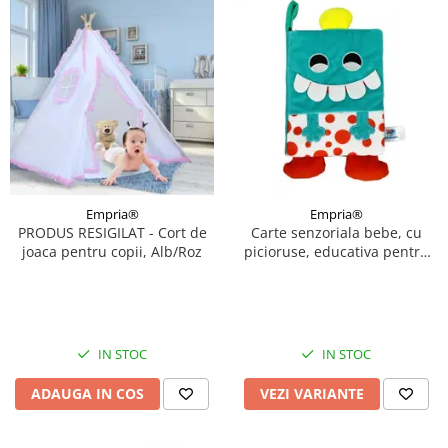
Empria®
Empria®
PRODUS RESIGILAT - Cort de
Carte senzoriala bebe, cu
joaca pentru copii, Alb/Roz
picioruse, educativa pentru
bebelusi, 18.5 x 15 x 3 cm,
Empria, Diverse modele
IN STOC
IN STOC
ADAUGA IN COS
VEZI VARIANTE