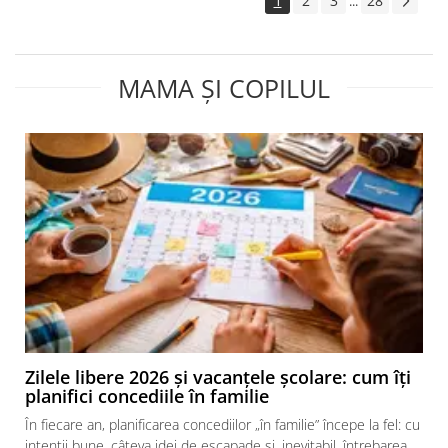
1
2
3
28
...
MAMA ȘI COPILUL
Zilele libere 2026 și vacanțele școlare: cum îți
planifici concediile în familie
În fiecare an, planificarea concediilor „în familie” începe la fel: cu
intenții bune, câteva idei de escapade și, inevitabil, întrebarea