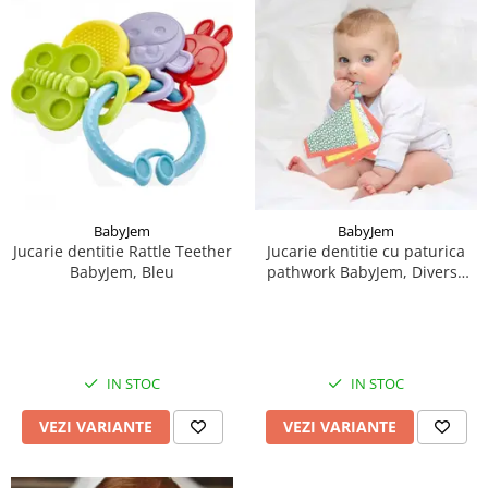
BabyJem
BabyJem
Jucarie dentitie Rattle Teether
Jucarie dentitie cu paturica
BabyJem, Bleu
pathwork BabyJem, Diverse
culori
IN STOC
IN STOC
VEZI VARIANTE
VEZI VARIANTE