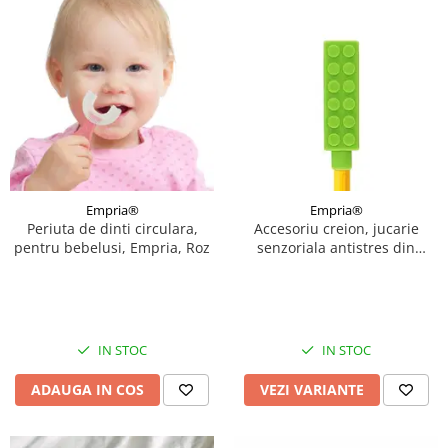
Empria®
Empria®
Periuta de dinti circulara,
Accesoriu creion, jucarie
pentru bebelusi, Empria, Roz
senzoriala antistres din
silicon moale, Empria, Diverse
culori
IN STOC
IN STOC
ADAUGA IN COS
VEZI VARIANTE