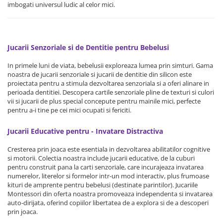
imbogati universul ludic al celor mici.
Jucarii Senzoriale si de Dentitie pentru Bebelusi
In primele luni de viata, bebelusii exploreaza lumea prin simturi. Gama
noastra de jucarii senzoriale si jucarii de dentitie din silicon este
proiectata pentru a stimula dezvoltarea senzoriala si a oferi alinare in
perioada dentitiei. Descopera cartile senzoriale pline de texturi si culori
vii si jucarii de plus special concepute pentru mainile mici, perfecte
pentru a-i tine pe cei mici ocupati si fericiti.
Jucarii Educative pentru - Invatare Distractiva
Cresterea prin joaca este esentiala in dezvoltarea abilitatilor cognitive
si motorii. Colectia noastra include jucarii educative, de la cuburi
pentru construit pana la carti senzoriale, care incurajeaza invatarea
numerelor, literelor si formelor intr-un mod interactiv, plus frumoase
kituri de amprente pentru bebelusi (destinate parintilor). Jucariile
Montessori din oferta noastra promoveaza independenta si invatarea
auto-dirijata, oferind copiilor libertatea de a explora si de a descoperi
prin joaca.