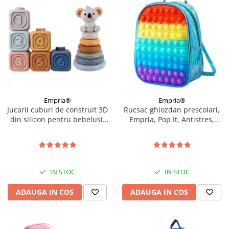
Empria®
Empria®
Jucarii cuburi de construit 3D
Rucsac ghiozdan prescolari,
din silicon pentru bebelusi,
Empria, Pop It, Antistres,
13 cuburi si discuri
Rainbow
conectabile, Empria
IN STOC
IN STOC
ADAUGA IN COS
ADAUGA IN COS