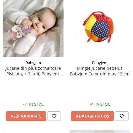
BabyJem
BabyJem
Jucarie din plus zornaitoare
Mingie jucarie bebelus
Pisicuta, + 3 luni, BabyJem,
BabyJem Color din plus 12 cm
Diverse culori
IN STOC
IN STOC
VEZI VARIANTE
ADAUGA IN COS