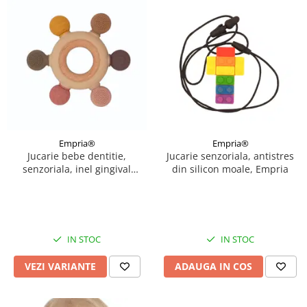
Empria®
Empria®
Jucarie bebe dentitie,
Jucarie senzoriala, antistres
senzoriala, inel gingival
din silicon moale, Empria
bebelusi, silicon, Empria,
Diverse modele
IN STOC
IN STOC
VEZI VARIANTE
ADAUGA IN COS