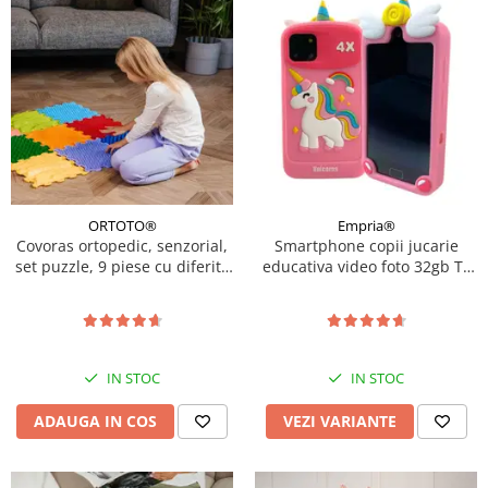
ORTOTO®
Empria®
Covoras ortopedic, senzorial,
Smartphone copii jucarie
set puzzle, 9 piese cu diferite
educativa video foto 32gb TF
texturi, Stimulative Rainbow
card rezolutie 480*800
display 10cm, Diverse culori
IN STOC
IN STOC
ADAUGA IN COS
VEZI VARIANTE