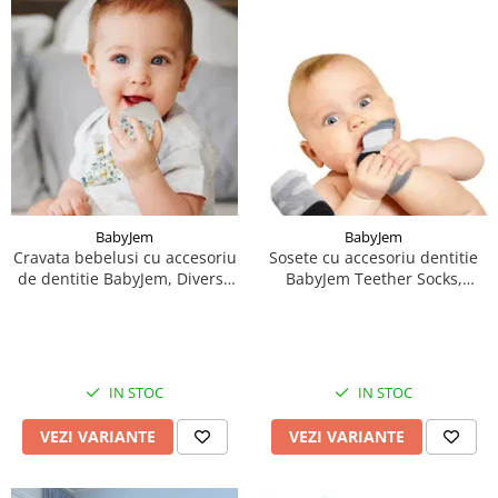
BabyJem
BabyJem
Cravata bebelusi cu accesoriu
Sosete cu accesoriu dentitie
de dentitie BabyJem, Diverse
BabyJem Teether Socks,
culori
Diverse culori
IN STOC
IN STOC
VEZI VARIANTE
VEZI VARIANTE