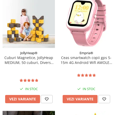
JollyHeap®
Empria®
Cuburi Magnetice, JollyHeap
Ceas smartwatch copii gps 5-
MEDIUM, 50 cuburi, Diverse
15m 4G Android Wifi AMOLED
culori
1.72in, Roz
IN STOC
IN STOC
VEZI VARIANTE
VEZI VARIANTE