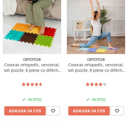
ORTOTO®
ORTOTO®
Covoras ortopedic, senzorial,
Covoras ortopedic, senzorial,
set puzzle, 6 piese cu diferite
set puzzle, 8 piese cu diferite
texturi, Sunshine Garden
texturi, Sensory&Calm Pastel
Set
IN STOC
IN STOC
ADAUGA IN COS
ADAUGA IN COS