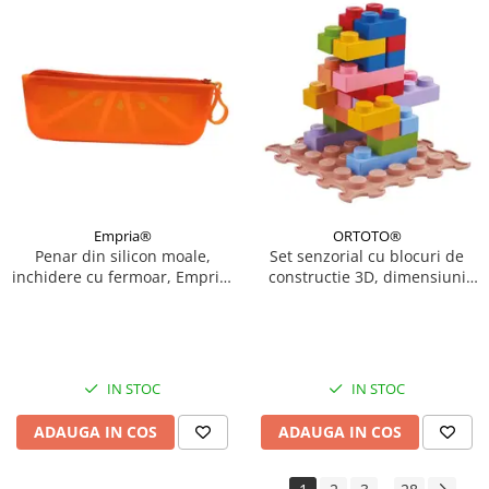
Empria®
ORTOTO®
Penar din silicon moale,
Set senzorial cu blocuri de
inchidere cu fermoar, Empria,
constructie 3D, dimensiuni
Portocaliu
mari, 32 piese
IN STOC
IN STOC
ADAUGA IN COS
ADAUGA IN COS