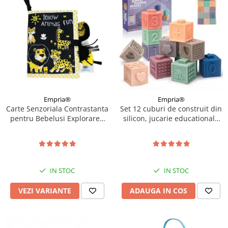
Empria®
Empria®
Carte Senzoriala Contrastanta
Set 12 cuburi de construit din
pentru Bebelusi Explorarea
silicon, jucarie educationala
Contrastelor, 18.5 x 15 x 3 cm,
colorata, Empria, Cifre si
Diverse modele
Forme
IN STOC
IN STOC
VEZI VARIANTE
ADAUGA IN COS