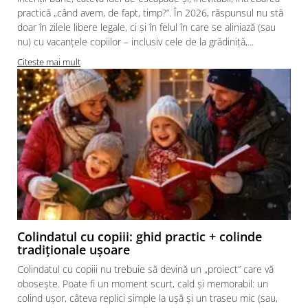
practică „când avem, de fapt, timp?”. În 2026, răspunsul nu stă
doar în zilele libere legale, ci și în felul în care se aliniază (sau
nu) cu vacanțele copiilor – inclusiv cele de la grădiniță,...
Citeste mai mult
Colindatul cu copiii: ghid practic + colinde
tradiționale ușoare
Colindatul cu copiii nu trebuie să devină un „proiect” care vă
obosește. Poate fi un moment scurt, cald și memorabil: un
colind ușor, câteva replici simple la ușă și un traseu mic (sau,